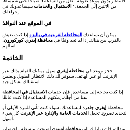
الانتظار بدون موعد طويلة. تعال من الساعة 9 صباحًا حتى 4 مساءً،
من الاثنين إلى الجمعة.
‘
الاستقبال والخدمات
سيساعدونك في
إجراءاتك.
في الموقع عند النوافذ
يمكن أن تساعدك
المحافظة الفرعية في باليزو
إذا كنت تعيش
بالقرب من هناك. إذا لم تجد وقتًا في
محافظة إيفري-كوركورون
،
اسألهم.
الخاتمة
حجز موعد في
محافظة إيفري
سهل. يمكنك القيام بذلك عبر
الإنترنت أو عبر الهاتف. سيوفر لك ذلك الانتظار الطويل ويضمن
استقبالك بشكل جيد.
إذا كنت بحاجة إلى مساعدة، فإن خدمات
الاستقبال في المحافظة
هنا من أجلك. يمكنهم المساعدة إذا كنت عالقًا.
محافظة
إيفري
جاهزة لمساعدتك، سواء كنت تأتي للمرة الأولى أو
لتجديد تصريح. تجعل
الخدمات العامة
و
الإدارة عبر الإنترنت
كل شيء
أسهل.
وبذلك، فإن زياراتك إلى
محافظة إيسون
أصبحت مبسطة. باختصار،