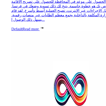
الحصول على موعد في المحافظة للحصول على تصريح الإقامة
ص بك هو خطوة حاسمة. يتيح لك ذلك تسوية وضعك في فرنسا.
 الإجراءات عبر الإنترنت، تصبح العملية أبسط وأسرع. لقد قام
زارة المكلفة بالداخلية بجمع معظم الطلبات عبر منصات رقمية.
يسهل ذلك الوصول إ...
Default
Read more