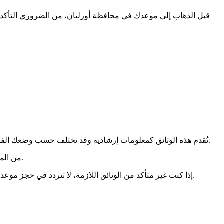
قبل الذهاب إلى موعدك في محافظة أورليان، من الضروري التأكد من 
تُقدم هذه الوثائق كمعلومات إرشادية وقد تختلف حسب وضعك الفردي. يُنصح بالتحقق من الوثائق المحددة المطلوبة لموعدك على الموقع الرسمي لمحافظة أورليان أو الاتصال مباشرة بخدمة المساعدة لديهم.
من المهم إحضار جميع الوثائق المطلوبة لتجنب التأخير أثناء موعدك في محافظة أورليان. حضر وثائقك بعناية مسبقًا لتسهيل إجراءاتك الإدارية.
إذا كنت غير متأكد من الوثائق اللازمة، لا تتردد في حجز موعد مع محافظة أورليان أو الاتصال بهم للحصول على معلومات إضافية. تأكد من أن لديك نسخًا من وثائق هويتك والأصول في حال كانت ضرورية.