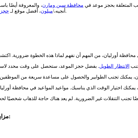
ثالي لتجنب المتاعب المتعلقة بحجز موعد في
محافظة سين ومارن
، والمعروفة أيضًا با
أورليان هو الخيار الأفضل لمواعيدك الإدارية.
أنجيه،/
ميلون
، أفضل موقع لـ
حجز 
جنب
الانتظار الطويل
يضًا تجنب التنقلات غير الضرورية. لم يعد هناك حاجة للذهاب شخصيًا 
مزايا إجراء إجراءاتك الإدارية عبر الإنترنت في محافظة أورليان: