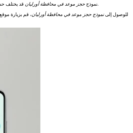
قد يختلف حسب سبب زيارتك. تأكد من تقديم جميع المعلومات المطلوبة بدقة وكمال. سيسهل ذلك معالجة طلبك ويجنبك أي تأخير أو مشكلة أثناء موعدك.
نموذج
حجز موعد في محافظة أورليان
للوصول إلى
نموذج حجز موعد في محافظة أورليان
، قم بزيارة موقع