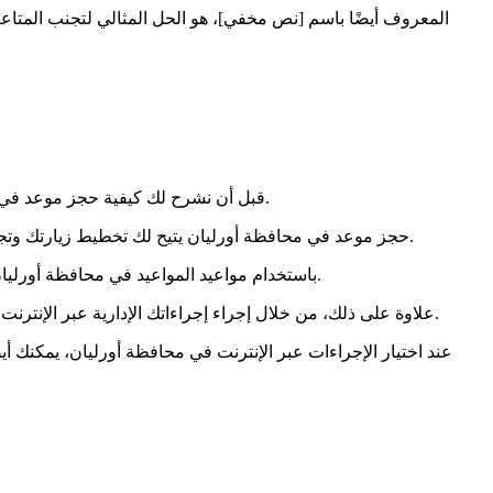
الموقع الإلكتروني https://rendezvousprefecture.com، المعروف أيضًا باسم [نص مخفي]، هو الحل الم
قبل أن نشرح لك كيفية حجز موعد في محافظة أورليان، من المهم أن نفهم لماذا هذه الخطوة ضرورية. اكتشف مواعيد المواعيد المتاحة ومزايا إنجاز إجراءاتك الإدارية عبر الإنترنت.
. بفضل حجز الموعد، ستحصل على وقت محدد لاستقبالك من قبل خدمات المحافظة، مما يضمن لك تنظيمًا أفضل لوقتك.
حجز موعد في محافظة أورليان يتيح لك تخطيط زيارتك وت
باستخدام مواعيد المواعيد في محافظة أورليان، يمكنك تجنب الطوابير والحصول على مساعدة سريعة من الموظفين الإداريين. سيوفر لك ذلك وقتًا ثمينًا ويساعدك في تحسين يومك.
علاوة على ذلك، من خلال إجراء إجراءاتك الإدارية عبر الإنترنت، يمكنك اختيار الوقت الذي يناسبك. مواعيد المواعيد في محافظة أورليان مرنة ومناسبة لاحتياجاتك، مما يمنحك حرية أكبر في تخطيط زيارتك.
عند اختيار الإجراءات عبر الإنترنت في محافظة أورليان، يمكنك أ