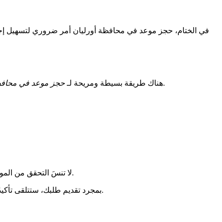
في الختام، حجز موعد في محافظة أورليان أمر ضروري لتسهيل إجراء
. يمكنك تجنب الانتظار الطويل والتنقلات غير الضرورية من خلال اتباع تعليماتنا واستخدام النموذج المتاح عبر الإنترنت.
هناك طريقة بسيطة ومريحة لـ
حجز موعد في محافظة
لا تنسَ التحقق من المواعيد المتاحة لحجز الموعد لتخطيط زيارتك وفقًا لذلك. من خلال حجز الموعد عبر الإنترنت، يمكنك توفير الوقت وتجنب ساعات الانتظار.
بمجرد تقديم طلبك، ستتلقى تأكيدًا عبر البريد الإلكتروني أو رسالة نصية تحتوي على تفاصيل موعدك. تأكد من تدوين هذه المعلومات وأخذها معك عند زيارتك لمحافظة أورليان.