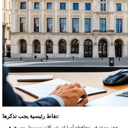
نقاط رئيسية يجب تذكرها:
أورليان عبر الإنترنت سهل ومريح.
حجز موعد في محافظة