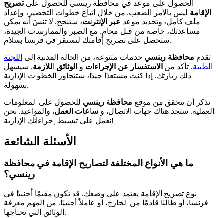
الحصول على موعد في محافظة رينسي للحصول على
تصريح
الإقامة
ليس بالأمر الصعب. من خلال اتباع خطوات التحضير، وإعداد
ملف كامل، وتحديد موعد
عبر الإنترنت
، ستنجح. لا تنسَ أنه يمكن
مساعدتك، خاصة من قبل محامٍ. مع الصبر والممارسات الجيدة،
ستحصل على تصريح إقامتك لتستقر في فرنسا بسلام.
تقدم
محافظة رينسي
خدمات متنوعة، من الحالة المدنية إلى
اللجنة
الطبية
. تأكد من
الاستفسار عن الإجراءات
و
الوثائق اللازمة
. سيسهل
ذلك زيارتك. إذا كنت مستعدًا جيدًا، ستتجاوز الخطوات الإدارية
بسهولة.
تذكر أن تتحقق من موقع
محافظة رينسي
للحصول على المعلومات
العملية. ستجد هناك جهات الاتصال، و
ساعات العمل
، والمواعيد. نحن
نعمل على تبسيط إجراءاتك الإدارية!
الأسئلة الشائعة
ما هي الأنواع المختلفة لتصاريح الإقامة في محافظة
رينسي؟
نوع تصريح الإقامة يعتمد على وضعك. قد تكون مقيمًا أجنبيًا في
فرنسا، أو طالبًا قادمًا من الخارج، أو عاملاً أجنبيًا. من المهم معرفة
الوثائق التي تحتاجها.