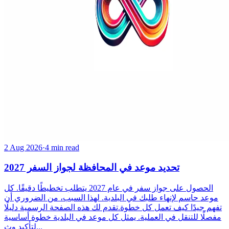
2 Aug 2026
·
4 min read
تحديد موعد في المحافظة لجواز السفر 2027
الحصول على جواز سفر في عام 2027 يتطلب تخطيطًا دقيقًا. كل
موعد حاسم لإنهاء طلبك في البلدية. لهذا السبب، من الضروري أن
تفهم جيدًا كيف تعمل كل خطوة.تقدم لك هذه الصفحة الرسمية دليلًا
مفصلًا للتنقل في العملية. يمثل كل موعد في البلدية خطوة أساسية
لتأكيد وث...