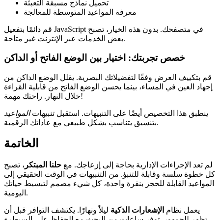
تحميل نماذج مسبقة التعبئة
معرفة المواعيد المتوسطة للمعالجة
قم دائمًا بتفعيل JavaScript في متصفحك. بدون هذه الخيار، تصبح
بعض الخدمات عبر الإنترنت غير متاحة.
خصص تجربتك: اختيار بين الوضع الفاتح أو الداكن
قم بتكييف العرض وفقًا لتفضيلاتك البصرية. يقلل الوضع الداكن من
إجهاد العين في المساء، بينما يحسن الوضع الفاتح من قابلية القراءة
خلال النهار. راحتك مهمة!
ينطبق هذا التخصيص أيضًا على التنبيهات. استقبل تنبيهات
المواعيد
بتنسيق يتناسب بشكل طبيعي مع عاداتك الرقمية.
الخاتمة
لم تعد الإجراءات الإدارية بحاجة إلى إزعاجك. مع
حلنا المبتكر
، تصبح
كل خطوة سلسة وقابلة للتنبؤ. من التنبيهات في الوقت الحقيقي إلى
المواعيد القابلة للحجز بنقرة واحدة، كل شيء مصمم لتبسيط حياتك
اليومية.
يعمل نظام
الإشعارات الذكية
ليلاً ونهارًا. يكتشف التوافر قبل أن
تظهر للجمهور. توفر ساعات من البحث مع الحفاظ على السيطرة