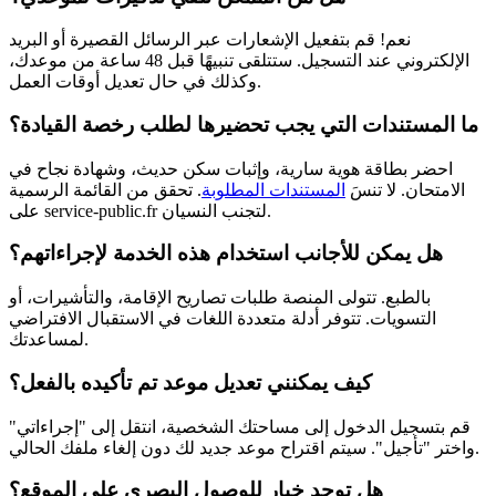
نعم! قم بتفعيل الإشعارات عبر الرسائل القصيرة أو البريد
الإلكتروني عند التسجيل. ستتلقى تنبيهًا قبل 48 ساعة من موعدك،
وكذلك في حال تعديل أوقات العمل.
ما المستندات التي يجب تحضيرها لطلب رخصة القيادة؟
احضر بطاقة هوية سارية، وإثبات سكن حديث، وشهادة نجاح في
الامتحان. لا تنسَ
المستندات المطلوبة
. تحقق من القائمة الرسمية
على service-public.fr لتجنب النسيان.
هل يمكن للأجانب استخدام هذه الخدمة لإجراءاتهم؟
بالطبع. تتولى المنصة طلبات تصاريح الإقامة، والتأشيرات، أو
التسويات. تتوفر أدلة متعددة اللغات في الاستقبال الافتراضي
لمساعدتك.
كيف يمكنني تعديل موعد تم تأكيده بالفعل؟
قم بتسجيل الدخول إلى مساحتك الشخصية، انتقل إلى "إجراءاتي"
واختر "تأجيل". سيتم اقتراح موعد جديد لك دون إلغاء ملفك الحالي.
هل توجد خيار للوصول البصري على الموقع؟