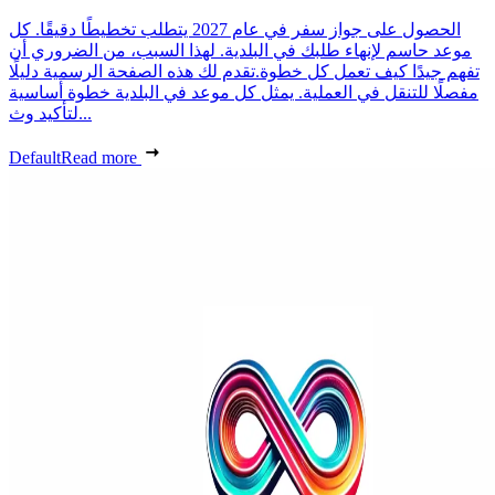
الحصول على جواز سفر في عام 2027 يتطلب تخطيطًا دقيقًا. كل
موعد حاسم لإنهاء طلبك في البلدية. لهذا السبب، من الضروري أن
تفهم جيدًا كيف تعمل كل خطوة.تقدم لك هذه الصفحة الرسمية دليلًا
مفصلًا للتنقل في العملية. يمثل كل موعد في البلدية خطوة أساسية
لتأكيد وث...
Default
Read more