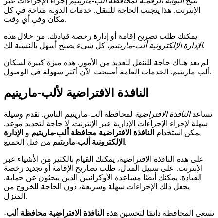
تتيح
البوابة الرقمية لمحافظة ألب-ماريتيم
إجراء الإجراءات عبر
الإنترنت. هذا يتجنب الحاجة للتنقل. خدمات الدولة متاحة في كل
مكان وفي أي وقت.
يمكنك طلب تصريح إقامة أو إدارة رخصة قيادتك. من خلال هذه
، كل شيء يصبح أسهل بالنسبة لك.
الإدارة الإلكترونية ألب-ماريتيم
لم يعد هناك حاجة للتنقل للعديد من الأمور. هذه ميزة كبيرة لسكان
ألب-ماريتيم. الخدمات العامة أصبحت الآن أكثر سهولة في الوصول.
النافذة الافتراضية لألب-ماريتيم
تساعد
النافذة الافتراضية
لمحافظة ألب-ماريتيم الناس. تقدم وسيلة
سهلة لإجراء الإجراءات الإدارية عبر الإنترنت. لا حاجة لتحديد موعد.
يمكن استخدام
النافذة الافتراضية محافظة ألب-ماريتيم
و
الإدارة
من قبل الجميع.
الإلكترونية ألب-ماريتيم
على هذه النافذة الافتراضية، يمكنك القيام بالكثير من الأشياء عبر
الإنترنت. على سبيل المثال، طلب تصاريح الإقامة أو تجديد رخصة
القيادة. يمكنك أيضًا مساعدة الأوكرانيين الذين يبحثون عن حماية.
يجعل ذلك الإجراءات سهلة وسريعة، دون الحاجة للخروج من
المنزل.
تسعى المحافظة دائمًا لتحسين هذه
النافذة الافتراضية محافظة ألب-