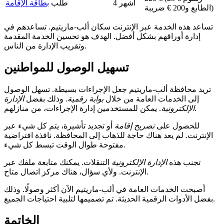
4 أشهر
طلب
بطاقة الإقامة
الطابع و200 € ضريبة)
تساعد هذه الخدمة عبر الإنترنت سكان ألب-ماريتيم. تساعدهم في
إدارة أوراقهم بشكل أفضل. الهدف هو تحسين الخدمة المقدمة
وتقريب الإدارة من الناس.
تسهيل الوصول للمواطنين
تريد محافظة ألب-ماريتيم جعل الإجراءات بسيطة. تسهل الوصول
إلى الخدمات العامة من خلال
بوابة رقمية
. وذلك بفضل
الإدارة
. يمكن للمستخدمين إدارة الإجراءات، من منازلهم.
الإلكترونية
للحصول على
تصريح إقامة
أو تجديد تأشيرة، يتم كل شيء عبر
الإنترنت. لم يعد هناك حاجة للذهاب إلى المحافظة. نافذة افتراضية
مفتوحة طوال الوقت تبسط كل شيء.
تجنب هذه
الإدارة الإلكترونية
التنقلات. يمكنك متابعة ملفك عبر
الإنترنت. ولأي سؤال، هناك مركز اتصال متاح.
أصبحت الخدمات العامة في ألب-ماريتيم الآن أكثر وصولًا. وذلك
بفضل الأدوات الرقمية الحديثة. تم تصميمها لتلبية احتياجات الجميع.
الخاتمة