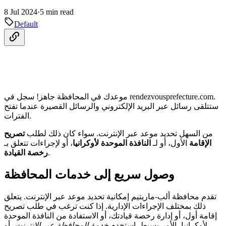
8 Jul 2024
·
5 min read
Default
موعدك في المحافظة جاهز! سجل في rendezvousprefecture.com.
ستتلقى رسائل عبر البريد الإلكتروني والرسائل القصيرة عندما تفتح
الفترات.
من السهل تحديد موعد عبر الإنترنت. سواء كان ذلك لطلب
تصريح
الإقامة
الأول، أو لـ
النافذة الموحدة لأوكرانيا
، أو لإجراءات تتعلق بـ
.
رخصة القيادة
وصول سريع إلى خدمات المحافظة
تقدم محافظة ألب-ماريتيم إمكانية تحديد موعد عبر الإنترنت. يتعلق
ذلك بمختلف الإجراءات الإدارية. إذا كنت ترغب في طلب تصريح
إقامة أول، أو إدارة رخصة قيادتك، أو الاستفادة من النافذة الموحدة
لأوكرانيا، الأمر بسيط. استخدم
خدمة المحافظة عبر الإنترنت
، أو