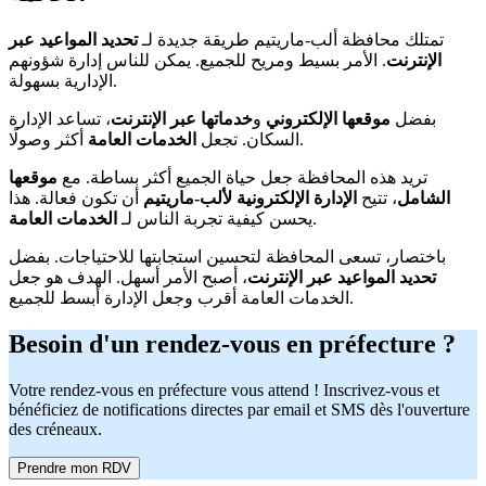
تمتلك محافظة ألب-ماريتيم طريقة جديدة لـ
تحديد المواعيد عبر
الإنترنت
. الأمر بسيط ومريح للجميع. يمكن للناس إدارة شؤونهم
الإدارية بسهولة.
بفضل
موقعها الإلكتروني
و
خدماتها عبر الإنترنت
، تساعد الإدارة
أكثر وصولًا.
السكان. تجعل
الخدمات العامة
تريد هذه المحافظة جعل حياة الجميع أكثر بساطة. مع
موقعها
الشامل
، تتيح
الإدارة الإلكترونية لألب-ماريتيم
أن تكون فعالة. هذا
.
يحسن كيفية تجربة الناس لـ
الخدمات العامة
باختصار، تسعى المحافظة لتحسين استجابتها للاحتياجات. بفضل
تحديد المواعيد عبر الإنترنت
، أصبح الأمر أسهل. الهدف هو جعل
الخدمات العامة أقرب وجعل الإدارة أبسط للجميع.
Besoin d'un rendez-vous en préfecture ?
Votre rendez-vous en préfecture vous attend ! Inscrivez-vous et
bénéficiez de notifications directes par email et SMS dès l'ouverture
des créneaux.
Prendre mon RDV