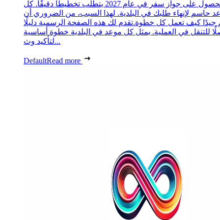
الحصول على جواز سفر في عام 2027 يتطلب تخطيطًا دقيقًا. كل
د حاسم لإنهاء طلبك في البلدية. لهذا السبب، من الضروري أن
 جيدًا كيف تعمل كل خطوة.تقدم لك هذه الصفحة الرسمية دليلًا
ًا للتنقل في العملية. يمثل كل موعد في البلدية خطوة أساسية
لتأكيد وث...
Default
Read more