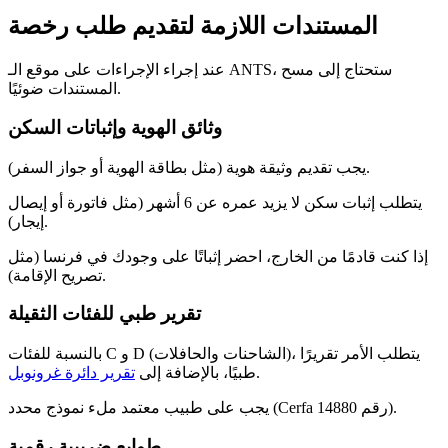
المستندات اللازمة لتقديم طلب رخصة
عند إجراء الإجراءات على موقع الـ ANTS، ستحتاج إلى مسح
المستندات ضوئيًا.
وثائق الهوية وإثباتات السكن
يجب تقديم وثيقة هوية (مثل بطاقة الهوية أو جواز السفر).
يتطلب إثبات سكن لا يزيد عمره عن 6 أشهر (مثل فاتورة أو إيصال
إيجار).
إذا كنت قادمًا من الخارج، احضر إثباتًا على وجودك في فرنسا (مثل
تصريح الإقامة).
تقرير طبي للفئات الثقيلة
بالنسبة للفئات C و D (الشاحنات والحافلات)، يتطلب الأمر تقريرًا
.
طبيًا، بالإضافة إلى
تقرير دائرة غرونوبل
يجب على طبيب معتمد ملء نموذج محدد (Cerfa رقم 14880).
طوابع ضريبية رقمية