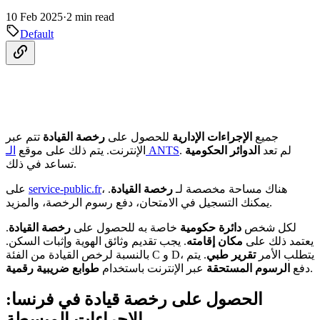
10 Feb 2025
·
2 min read
Default
جميع
الإجراءات الإدارية
للحصول على
رخصة القيادة
تتم عبر
. لم تعد
الدوائر الحكومية
الـ ANTS
الإنترنت. يتم ذلك على موقع
تساعد في ذلك.
، هناك مساحة مخصصة لـ
رخصة القيادة
.
service-public.fr
على
يمكنك التسجيل في الامتحان، دفع رسوم الرخصة، والمزيد.
لكل شخص
دائرة حكومية
خاصة به للحصول على
رخصة القيادة
.
يعتمد ذلك على
مكان إقامته
. يجب تقديم وثائق الهوية وإثبات السكن.
بالنسبة لرخص القيادة من الفئة C و D، يتطلب الأمر
تقرير طبي
. يتم
.
دفع
الرسوم المستحقة
عبر الإنترنت باستخدام
طوابع ضريبية رقمية
الحصول على رخصة قيادة في فرنسا:
الإجراءات المبسطة