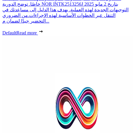
خاصًا. توضح الدورية NOR INTK2513256J بتاريخ 2 مايو 2025
التوجيهات الجديدة لهذه العملية. يهدف هذا الدليل إلى مساعدتك في
التنقل عبر الخطوات الأساسية لهذه الإجراءات.من الضروري
التحضير جيدًا لضمان م...
Default
Read more