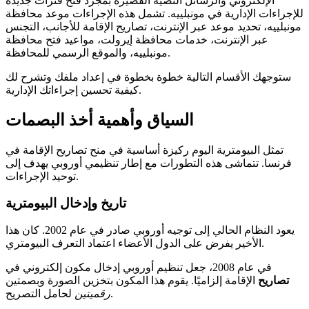
الإلكتروني والرسائل النصية القصيرة بمجرد فتح فترات جديدة
للإجراءات الإدارية في مونبلييه. تشمل هذه الإجراءات موعد محافظة
مونبلييه، تحديد موعد عبر الإنترنت، تصاريح الإقامة للأجانب، التجنس
عبر الإنترنت، خدمات محافظة إيرولت، مواعيد فتح محافظة
مونبلييه، والموقع الرسمي للمحافظة.
ستوجهك الأقسام التالية خطوة بخطوة في إعداد ملفك وتشرح لك
كيفية تحسين إجراءاتك الإدارية.
السياق وأهمية أخذ البصمات
تمثل البيومترية اليوم ركيزة أساسية في منح تصاريح الإقامة في
فرنسا. تتماشى هذه التطورات مع إطار تنظيمي أوروبي يهدف إلى
توحيد الإجراءات.
تاريخ وإدخال البيومترية
يعود النظام الحالي إلى توجيه أوروبي صادر في عام 2002. كان هذا
الأخير يفرض على الدول الأعضاء اعتماد التعرف البيومتري.
في عام 2008، جعل تنظيم أوروبي إدخال مكون إلكتروني في
تصاريح
الإقامة إلزاميًا. يقوم هذا المكون بتخزين الصورة وبصمتين
لحامل التصريح.
رقميتين