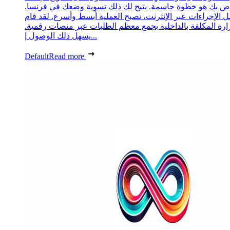
ص بك هو خطوة حاسمة. يتيح لك ذلك تسوية وضعك في فرنسا.
 الإجراءات عبر الإنترنت، تصبح العملية أبسط وأسرع. لقد قام
زارة المكلفة بالداخلية بجمع معظم الطلبات عبر منصات رقمية.
يسهل ذلك الوصول إ...
Default
Read more