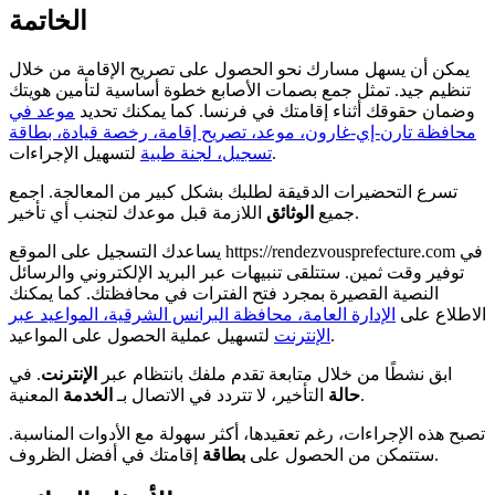
الخاتمة
يمكن أن يسهل مسارك نحو الحصول على تصريح الإقامة من خلال
تنظيم جيد. تمثل جمع بصمات الأصابع خطوة أساسية لتأمين هويتك
وضمان حقوقك أثناء إقامتك في فرنسا. كما يمكنك تحديد
موعد في
محافظة تارن-إي-غارون، موعد، تصريح إقامة، رخصة قيادة، بطاقة
لتسهيل الإجراءات.
تسجيل، لجنة طبية
تسرع التحضيرات الدقيقة لطلبك بشكل كبير من المعالجة. اجمع
اللازمة قبل موعدك لتجنب أي تأخير.
جميع
الوثائق
يساعدك التسجيل على الموقع https://rendezvousprefecture.com في
توفير وقت ثمين. ستتلقى تنبيهات عبر البريد الإلكتروني والرسائل
النصية القصيرة بمجرد فتح الفترات في محافظتك. كما يمكنك
الاطلاع على
الإدارة العامة، محافظة البرانس الشرقية، المواعيد عبر
لتسهيل عملية الحصول على المواعيد.
الإنترنت
ابق نشطًا من خلال متابعة تقدم ملفك بانتظام عبر
الإنترنت
. في
المعنية.
حالة
التأخير، لا تتردد في الاتصال بـ
الخدمة
تصبح هذه الإجراءات، رغم تعقيدها، أكثر سهولة مع الأدوات المناسبة.
إقامتك في أفضل الظروف.
ستتمكن من الحصول على
بطاقة