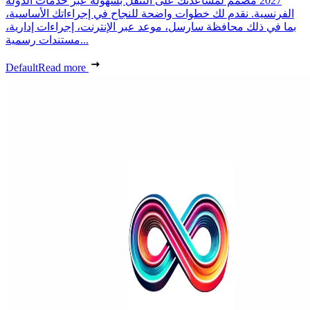
2027 مصمم لمساعدتك على التنقل بسهولة عبر خدمات الدولة
الفرنسية. نقدم لك خطوات واضحة للنجاح في إجراءاتك الأساسية،
بما في ذلك محافظة سارسل، موعد عبر الإنترنت، إجراءات إدارية،
مستندات رسمية...
Default
Read more