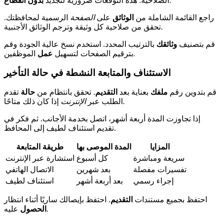
.
الصلاحية. هذه التوقعات ضرورية لتجديد
بدون انقطاع
راجع القائمة الشاملة من
الوثائق
على
الصفحة
الرسمية لمحافظتك.
تحقق من صلاحية كل وثيقة وترجم الوثائق الأجنبية.
قم بتصنيف
وثائقك
بالترتيب المحدد. استخدم نسخ عالية الجودة وقم
الموظفين.
بترقيم الصفحات لتسهيل
عمل
الاستئناف والمتابعة النشطة في حالة التأخير
قم بتدوين رقم
ملفك
بعناية بعد
التقديم
. تحقق بانتظام من
حالة
تقدم
إذا كان ذلك متاحًا.
الطلب عبر
الإنترنت
إذا تجاوزت المدة أربعة أشهر، اتصل بخدمة الأجانب. ثم فكر في
تقديم استئناف لطيف إلى المحافظ.
المزايا
المدة الموصى بها
طريقة المتابعة
سريعة ومباشرة
كل أسبوع
استشارة عبر الإنترنت
تفسيرات مفصلة
بعد شهرين
الاتصال الهاتفي
إجراء رسمي
بعد أربعة أشهر
استئناف لطيف
احتفظ بجميع مستندات
التقديم
. احتفظ بإيصالك ساريًا أثناء انتظار
عليه.
الحصول