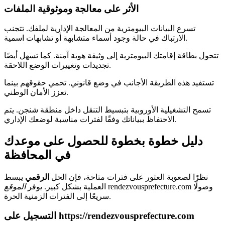
الأثر على معالجة وموثوقية الملفات
تسرع البيانات البيومترية من المعالجة الإدارية لملفك. تتجنب
الارتباك في حالة وجود أسماء متشابهة أو تشابهات اسمية.
تتحول بطاقة إقامتك البيومترية إلى وثيقة هوية آمنة. كما تسهل أيضًا
تجديدات وتغييرات الوضع اللاحقة.
تستفيد هذه الطريقة الأجانب في وضع قانوني. تحمي حقوقهم بينما
تعزز الأمان الوطني.
تسمح التشغيلية الأوروبية بتبسيط التنقل داخل منطقة شنجن. يتم
الاحتفاظ ببياناتك وفقًا لفترات مناسبة لوضعك الإداري.
دليل خطوة بخطوة للحصول على موعدك
في المحافظة
نظرًا لصعوبة العثور على فترات متاحة، فإن الحل
الرقمي
يبسط
rendezvousprefecture.com وصولًا
العملية بشكل كبير. يوفر
الموقع
سريعًا إلى الفترات الزمنية الحرة.
التسجيل على https://rendezvousprefecture.com