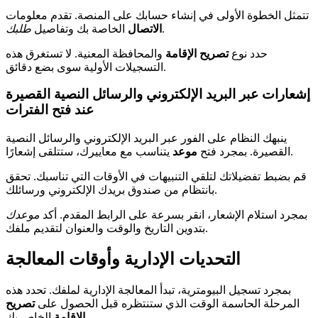
تتمثل الخطوة الأولى في إنشاء حسابك على المنصة. تقدم معلومات
.
الاتصال
الخاصة بك وتفاصيل
طلبك
حدد نوع
تصريح الإقامة
والمحافظة المعنية. لا تستغرق هذه
التسجيلات الأولية سوى بضع دقائق.
إشعارات عبر البريد الإلكتروني والرسائل النصية القصيرة
عند فتح الفترات
ينبهك النظام على الفور عبر البريد الإلكتروني والرسائل النصية
يتناسب مع معاييرك، ستتلقى إشعارًا.
القصيرة. بمجرد فتح
موعد
قم بضبط تفضيلاتك لتلقي التنبيهات في الأوقات التي تناسبك. تحقق
بانتظام من صندوق بريدك الإلكتروني ورسائلك.
بمجرد استلام الإشعار، انقر بسرعة على الرابط المقدم. أكد
موعدك
بتدوين التاريخ والوقت والعنوان لتقديم ملفك.
التحديات الإدارية وأوقات المعالجة
بمجرد تسجيل البيومترية، تبدأ المعالجة الإدارية لملفك. تحدد هذه
المرحلة الحاسمة الوقت الذي ستنتظره قبل الحصول على
تصريح
الخاص بك.
الإقامة