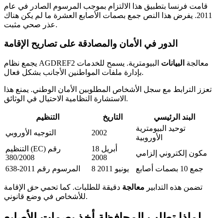
قامت فرنسا بتطبيق هذا الالتزام بموجب المرسوم الصادر في عام
2011. يفرض هذا النص جمع بصمات الأصابع العشرة ما لم يكن هناك
عذر صحي مثبت.
الدور في الأمان والمصادقة على تصاريح الإقامة
يجمع نظام AGDREF2 معالجة
البيانات
البيومترية. يسمح للخدمات
بإدارة ملفات المواطنين الأجانب بشكل فعال.
تعزز الترابط مع سجل الأشخاص المطلوبين الأمان الوطني. يمنع هذا
الاستشارة النظامية الاحتيال في الوثائق.
البند الرئيسي
التاريخ
التنظيم
توحيد البيومترية
2002
التوجيه الأوروبي
الأوروبية
18 أبريل
التنظيم (EC) رقم
مكون إلكتروني إلزامي
380/2008
2008
جمع 10 بصمات أصابع
8 يونيو 2011
المرسوم رقم 2011-638
تضمن هذه التدابير
معالجة
دقيقة للطلبات. كما تحمي
حق
الإقامة
للأشخاص في وضع قانوني.
لماذا تطلب المحافظة أخذ بصمات الأصابع