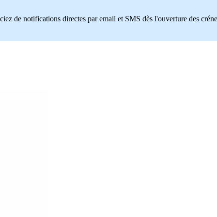
ciez de notifications directes par email et SMS dès l'ouverture des crén