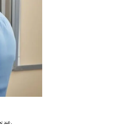
، كن مستعدًا جيدًا. من الأفضل التنظيم قبل زيارتك. العنوان الذي يجب الذهاب إليه للمواعيد هو 43 شارع فيلبو.
عند ت