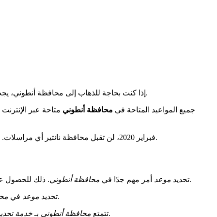
بطريقة بسيطة.
إذا كنت بحاجة للذهاب إلى محافظة أنطوني، يجب 
جميع المواعيد المتاحة في
محافظة أنطوني
متاحة عبر الإنترنت ه
لتصاريح الإقامة. سيعتمد ذلك على نوع الطلب والقواعد المعمول بها.
فبراير 2020، لن تقبل محافظة نانتير أي مراسلات. يجب الآن تحديد
، لا يمكنك التقدم في إجراءاتك الإدارية.
تحديد
موعد
أمر مهم جدًا في
محافظة أنطوني
. ذلك للحصول عل
يساعد كثيرًا. يجعل العملية أسهل. ستحصل على استقبال جيد وشخصي. سيتم إدارة ملفك بشكل جيد دون الانتظار لفترة طويلة.
تحديد
موعد
في
محا
. هذه الخدمة مريحة. يمكنك اختيار الوقت المناسب دون متاعب. وبالتالي، سيكون الحصول على أوراقك أسرع وأسهل.
تتمتع
محافظة أنطوني
بـ
خدمة تحديد 