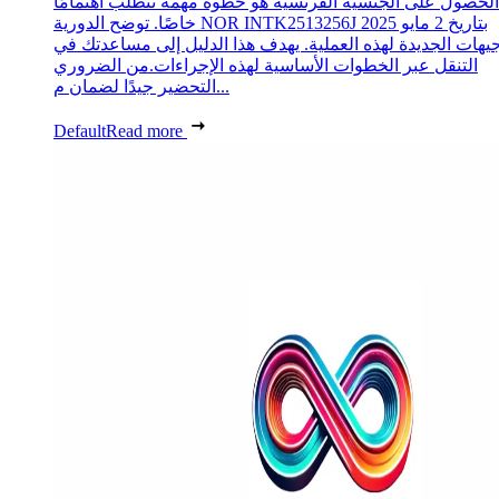
الحصول على الجنسية الفرنسية هو خطوة مهمة تتطلب اهتمامًا
خاصًا. توضح الدورية NOR INTK2513256J بتاريخ 2 مايو 2025
جيهات الجديدة لهذه العملية. يهدف هذا الدليل إلى مساعدتك في
التنقل عبر الخطوات الأساسية لهذه الإجراءات.من الضروري
التحضير جيدًا لضمان م...
Default
Read more