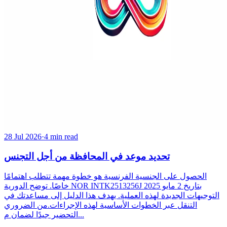
28 Jul 2026
·
4 min read
تحديد موعد في المحافظة من أجل التجنس
الحصول على الجنسية الفرنسية هو خطوة مهمة تتطلب اهتمامًا
خاصًا. توضح الدورية NOR INTK2513256J بتاريخ 2 مايو 2025
التوجيهات الجديدة لهذه العملية. يهدف هذا الدليل إلى مساعدتك في
التنقل عبر الخطوات الأساسية لهذه الإجراءات.من الضروري
التحضير جيدًا لضمان م...