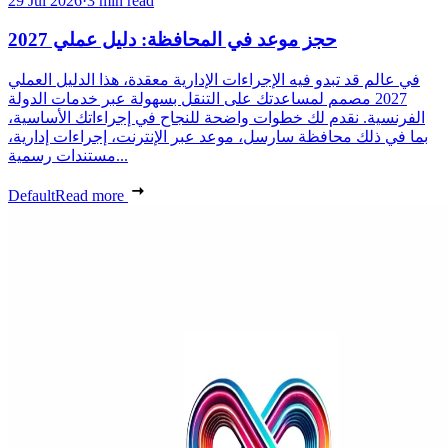
29 Jul 2026
·
3 min read
حجز موعد في المحافظة: دليل عملي 2027
في عالم قد تبدو فيه الإجراءات الإدارية معقدة، هذا الدليل العملي
2027 مصمم لمساعدتك على التنقل بسهولة عبر خدمات الدولة
الفرنسية. نقدم لك خطوات واضحة للنجاح في إجراءاتك الأساسية،
بما في ذلك محافظة سارسل، موعد عبر الإنترنت، إجراءات إدارية،
مستندات رسمية...
Default
Read more