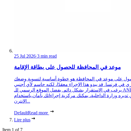
25 Jul 2026
·
3 min read
موعد في المحافظة للحصول على بطاقة الإقامة
ول على موعد في المحافظة هو خطوة أساسية لتسوية وضعك
ري في فرنسا. قد يبدو هذا الإجراء معقدًا، لكنه حاسم لأي أجنبي
يرغب في الاستقرار بشكل دائم. بفضل الموقع الرسمي للـ ANEF،
 تديره وزارة الداخلية، يمكنك مركزية إجراءاتك بأمان.باستخدام
الإنترن...
Default
Read more
Lire plus
Item 1 of 7