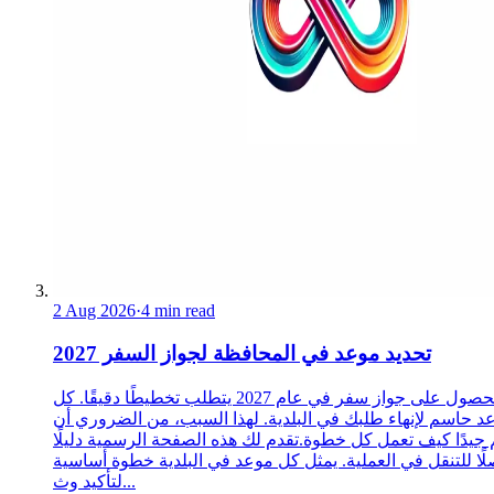
2 Aug 2026
·
4 min read
تحديد موعد في المحافظة لجواز السفر 2027
الحصول على جواز سفر في عام 2027 يتطلب تخطيطًا دقيقًا. كل
د حاسم لإنهاء طلبك في البلدية. لهذا السبب، من الضروري أن
 جيدًا كيف تعمل كل خطوة.تقدم لك هذه الصفحة الرسمية دليلًا
ًا للتنقل في العملية. يمثل كل موعد في البلدية خطوة أساسية
لتأكيد وث...