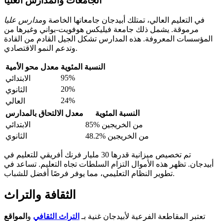
الجامعات والمدارس العليا
في التعليم العالي، تمتلك أبيدجان جامعاتها الخاصة و
مدارس عليا
مرموقة. يشمل ذلك جامعة فيليكس هوفويت-بواني وغيرها من
المؤسسات المعروفة. هذه المدارس تشكل الجيل القادم من القادة
وتدعم النمو الاقتصادي.
النسبة المئوية
معدل محو الأمية
95%
الابتدائي
20%
الثانوي
24%
العالي
النسبة المئوية
معدل الالتحاق بالمدارس
85% من الخريجين
الابتدائي
48.2% من الخريجين
الثانوي
تم تخصيص ميزانية قدرها 30 مليار فرنك أفريقي للتعليم في
أبيدجان. تظهر هذه الأموال التزام السلطات تجاه التعليم. تساعد في
تطوير النظام التعليمي، مما يوفر فرصًا أفضل للشباب.
الثقافة والتراث
تعتبر المقاطعة الفرعية لأبيدجان غنية بـ
التراث الثقافي
و
المواقع