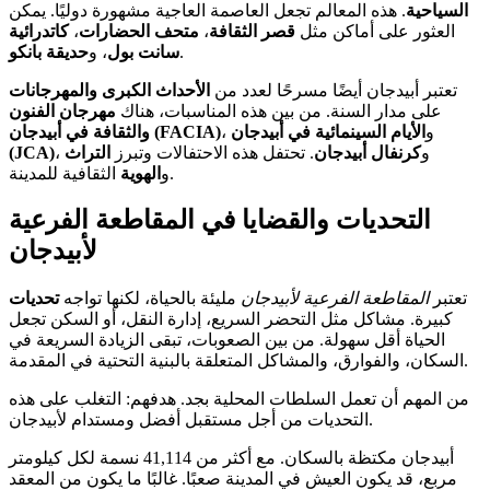
السياحية
. هذه المعالم تجعل العاصمة العاجية مشهورة دوليًا. يمكن
العثور على أماكن مثل
قصر الثقافة
،
متحف الحضارات
،
كاتدرائية
.
سانت بول
، و
حديقة بانكو
تعتبر أبيدجان أيضًا مسرحًا لعدد من
الأحداث الكبرى والمهرجانات
على مدار السنة. من بين هذه المناسبات، هناك
مهرجان الفنون
، و
الأيام السينمائية في أبيدجان
والثقافة في أبيدجان (FACIA)
، و
كرنفال أبيدجان
. تحتفل هذه الاحتفالات وتبرز
التراث
(JCA)
الثقافية للمدينة.
و
الهوية
التحديات والقضايا في المقاطعة الفرعية
لأبيدجان
تعتبر
المقاطعة الفرعية لأبيدجان
مليئة بالحياة، لكنها تواجه
تحديات
كبيرة. مشاكل مثل التحضر السريع، إدارة النقل، أو السكن تجعل
الحياة أقل سهولة. من بين الصعوبات، تبقى الزيادة السريعة في
السكان، والفوارق، والمشاكل المتعلقة بالبنية التحتية في المقدمة.
من المهم أن تعمل السلطات المحلية بجد. هدفهم: التغلب على هذه
التحديات من أجل مستقبل أفضل ومستدام لأبيدجان.
أبيدجان مكتظة بالسكان. مع أكثر من 41,114 نسمة لكل كيلومتر
مربع، قد يكون العيش في المدينة صعبًا. غالبًا ما يكون من المعقد