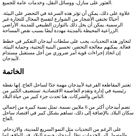
العثور على منازل، ووسائل النقل، وخدمات عامة للجميع.
علاوة على ذلك، يمكن أن تؤثر هذه السرعة في التحضر على البيئة.
أحيانًا تختفي الأشجار من الشوارع لتفسح المجال للتجارة غير
الرسمية. يمكن أن يخل ذلك بالتوازن الطبيعي للمدينة. الأراضي
الزراعية المحيطة بالمدينة مهددة أيضًا بسبب نقص المساحة.
لتجاوز هذه التحديات، يجب على سلطات أبيدجان التفكير في خطط
فعالة. يمكنهم معالجة التحضر، تحسين البنية التحتية، وحماية البيئة.
إن اتخاذ إجراءات قوية أمر ضروري من أجل مستقبل مستدام
لأبيدجان.
الخاتمة
تعتبر المقاطعة الفرعية لأبيدجان مهمة جدًا لساحل العاج. إنها نقطة
رئيسية في إدارة وتقدم العاصمة الاقتصادية. تستضيف الكثير من
الناس والشركات. هنا تحدث جزء كبير من حياة البلاد.
تضم أبيدجان أكثر من 6 ملايين نسمة. تمثل نسبة كبيرة من إجمالي
سكان البلاد. بالإضافة إلى ذلك، تساهم بشكل كبير في اقتصاد ساحل
العاج.
على الرغم من التحديات مثل النمو السريع للمدينة، والازدحام،
والوصول إلى الخدمات، تظل أبيدجان حيوية للبلاد. في الواقع، إنها