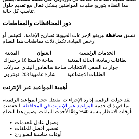
هذا النظام بتوزيع طلبات المواطنين بشكل فعال مع تقديم حلول
تناسب كل حالة.
دور المحافظات والمقاطعات
تنسق
محافظة
بيريغو الإجراءات الحيوية: تصاريح الإقامة، التجنس أو
رخص القيادة. تكمل ثلاث مقاطعات هذا النظام:
الخدمات الرئيسية
العنوان
المدينة
بطاقات رمادية، الحالة المدنية
16 ساحة غامبيتا
برجيراك
جوازات السفر، الانتخابات
ساحة سالفادور أليندي
سارلات
الطلبات الاجتماعية
208 شارع غامبيتا
نونترون
أهمية المواعيد عبر الإنترنت
لقد حولت الرقمنة إدارة الإجراءات. بفضل حجز المواعيد الرقمية،
بما في ذلك خدمة
المواعيد عبر الإنترنت في المحافظة
، انخفضت
أوقات الانتظار بنسبة 40% وفقًا لأحدث البيانات. يضمن هذا النظام:
وصول عادل للخدمات
تحضير أفضل للملفات
أوقات مناسبة للطوارئ