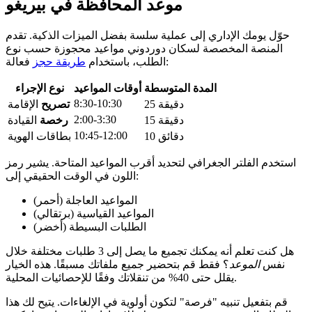
موعد المحافظة في بيريغو
حوّل يومك الإداري إلى عملية سلسة بفضل الميزات الذكية. تقدم
المنصة المخصصة لسكان دوردوني مواعيد محجوزة حسب نوع
فعالة:
الطلب، باستخدام
طريقة حجز
المدة المتوسطة
أوقات المواعيد
نوع الإجراء
8:30-10:30
25 دقيقة
تصريح
الإقامة
2:00-3:30
15 دقيقة
رخصة
القيادة
10:45-12:00
10 دقائق
بطاقات الهوية
استخدم الفلتر الجغرافي لتحديد أقرب المواعيد المتاحة. يشير رمز
اللون في الوقت الحقيقي إلى:
المواعيد العاجلة (أحمر)
المواعيد القياسية (برتقالي)
الطلبات البسيطة (أخضر)
هل كنت تعلم أنه يمكنك تجميع ما يصل إلى 3 طلبات مختلفة خلال
نفس
الموعد
؟ فقط قم بتحضير جميع ملفاتك مسبقًا. هذه الخيار
يقلل حتى 40% من تنقلاتك وفقًا للإحصائيات المحلية.
قم بتفعيل تنبيه "فرصة" لتكون أولوية في الإلغاءات. يتيح لك هذا