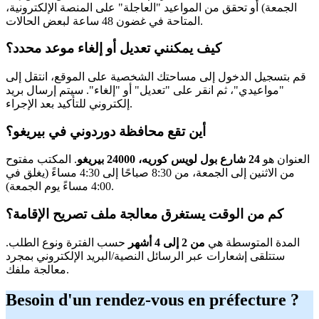
الجمعة) أو تحقق من المواعيد "العاجلة" على المنصة الإلكترونية،
المتاحة في غضون 48 ساعة لبعض الحالات.
كيف يمكنني تعديل أو إلغاء موعد محدد؟
قم بتسجيل الدخول إلى مساحتك الشخصية على الموقع، انتقل إلى
"مواعيدي"، ثم انقر على "تعديل" أو "إلغاء". سيتم إرسال بريد
إلكتروني للتأكيد بعد الإجراء.
أين تقع محافظة دوردوني في بيريغو؟
العنوان هو
24 شارع بول لويس كوريه، 24000 بيريغو
. المكتب مفتوح
من الاثنين إلى الجمعة، من 8:30 صباحًا إلى 4:30 مساءً (يغلق في
4:00 مساءً يوم الجمعة).
كم من الوقت يستغرق معالجة ملف تصريح الإقامة؟
المدة المتوسطة هي
من 2 إلى 4 أشهر
حسب الفترة ونوع الطلب.
ستتلقى إشعارات عبر الرسائل النصية/البريد الإلكتروني بمجرد
معالجة ملفك.
Besoin d'un rendez-vous en préfecture ?