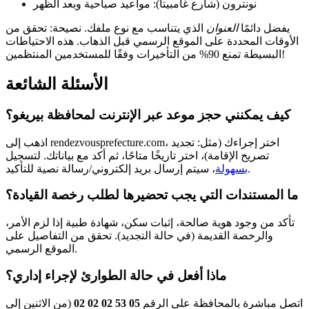
نونترون (شارع غامبيتا): مواعيد صباحية وبعد الظهر
يفضل دائمًا
العنوان
الذي يتناسب مع نوع ملفك. نصيحة: تحقق من
الأوقات المحددة على الموقع الرسمي قبل الذهاب. هذه الاحتياطات
البسيطة تمنع 90% من التأخيرات وفقًا للمستخدمين المنتظمين!
الأسئلة الشائعة
كيف يمكنني حجز موعد عبر الإنترنت لمحافظة بيريغو؟
اذهب إلى rendezvousprefecture.com، اختر إجراءك (مثل: تجديد
تصريح الإقامة)، اختر تاريخًا متاحًا، ثم أكد مع بياناتك. لتسجيل
، سيتم إرسال بريد إلكتروني/رسالة نصية للتأكيد.
بسهولة
ما المستندات التي يجب تحضيرها لطلب رخصة القيادة؟
تأكد من وجود هوية صالحة، إثبات سكن، شهادة طبية إذا لزم الأمر،
والرخصة القديمة (في حالة التجديد). تحقق من التفاصيل على
الموقع الرسمي.
ماذا أفعل في حالة الطوارئ لإجراء إداري؟
اتصل مباشرة بالمحافظة على الرقم
05 53 02 02 02
(من الاثنين إلى