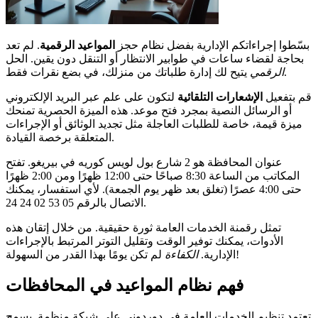
بسّطوا إجراءاتكم الإدارية بفضل نظام حجز
المواعيد الرقمية
. لم تعد
بحاجة لقضاء ساعات في طوابير الانتظار أو التنقل دون يقين. الحل
يتيح لك إدارة طلباتك من منزلك، في بضع نقرات فقط.
الرقمي
قم بتفعيل
الإشعارات التلقائية
لتكون على علم عبر البريد الإلكتروني
أو الرسائل النصية بمجرد فتح موعد. هذه الميزة الحصرية تمنحك
ميزة قيمة، خاصة للطلبات العاجلة مثل تجديد الوثائق أو الإجراءات
المتعلقة برخصة القيادة.
عنوان المحافظة هو 2 شارع بول لويس كوريه في بيريغو. تفتح
المكاتب من الساعة 8:30 صباحًا حتى 12:00 ظهرًا ومن 2:00 ظهرًا
حتى 4:00 عصرًا (تغلق بعد ظهر يوم الجمعة). لأي استفسار، يمكنك
الاتصال بالرقم 05 53 02 24 24.
تمثل رقمنة الخدمات العامة ثورة حقيقية. من خلال إتقان هذه
الأدوات، يمكنك توفير الوقت وتقليل التوتر المرتبط بالإجراءات
لم تكن يومًا بهذا القدر من السهولة!
الإدارية.
الكفاءة
فهم نظام المواعيد في المحافظات
تعتمد تنظيم الخدمات العامة في دوردوني على شبكة منظمة. يسمح