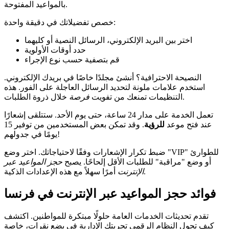
بالمواعيد المفتوحة.
خصص تفضيلاتك في دقيقة واحدة:
اختر بين البريد الإلكتروني، الرسائل النصية أو كليهما
حدد أوقات الأولوية
قم بتصفية حسب نوع الإجراء
النصيحة الاحترافية؟ أنشئ مجلدًا خاصًا في بريدك الإلكتروني.
استخدم علامات ملونة لتحديد الرسائل العاجلة على الفور. هذه
خلال ذروة الطلبات.
التنظيمات تمنعك من تفويت
فرصة
تعمل الخدمة على مدار 24 ساعة، حتى يوم الأحد. ستتلقى إشعارًا
عند فتح موعد
للرؤية
. وقد تمكن بعض المستخدمين من توفير 15
يومًا في جدولهم!
ضبط تكرار الإشعارات وفقًا لاحتياجاتك. اختر وضع "VIP" للطوارئ
أو وضع "مراقبة" للطلبات الأقل إلحاحًا. يصبح
حجز المواعيد عبر
أمرًا سهلاً مع هذه الإعدادات الذكية.
الإنترنت
فوائد حجز المواعيد عبر الإنترنت في فرنسا
تقدم تحديثات الخدمات العامة حلولًا مبتكرة للمواطنين. اكتشف
كيف تحول النظام الرقمي تجربتك الإدارية في بضع نقرات، خاصة