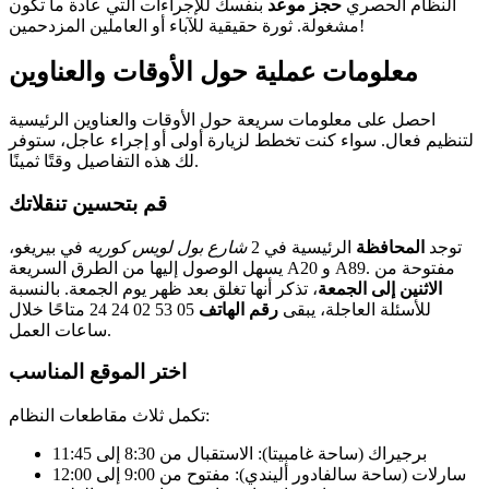
النظام الحصري
حجز موعد
بنفسك للإجراءات التي عادة ما تكون
مشغولة. ثورة حقيقية للآباء أو العاملين المزدحمين!
معلومات عملية حول الأوقات والعناوين
احصل على معلومات سريعة حول الأوقات والعناوين الرئيسية
لتنظيم فعال. سواء كنت تخطط لزيارة أولى أو إجراء عاجل، ستوفر
لك هذه التفاصيل وقتًا ثمينًا.
قم بتحسين تنقلاتك
توجد
المحافظة
الرئيسية في 2
شارع بول لويس كوريه
في بيريغو،
يسهل الوصول إليها من الطرق السريعة A20 و A89. مفتوحة من
الاثنين إلى الجمعة
، تذكر أنها تغلق بعد ظهر يوم الجمعة. بالنسبة
للأسئلة العاجلة، يبقى
رقم الهاتف
05 53 02 24 24 متاحًا خلال
ساعات العمل.
اختر الموقع المناسب
تكمل ثلاث مقاطعات النظام:
برجيراك (ساحة غامبيتا): الاستقبال من 8:30 إلى 11:45
سارلات (ساحة سالفادور أليندي): مفتوح من 9:00 إلى 12:00