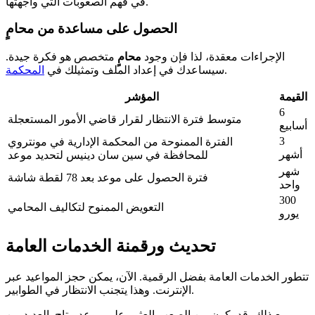
في فهم الصعوبات التي واجهتها.
الحصول على مساعدة من محامٍ
الإجراءات معقدة، لذا فإن وجود
محامٍ
متخصص هو فكرة جيدة.
.
سيساعدك في إعداد الملف وتمثيلك في
المحكمة
القيمة
المؤشر
6
متوسط فترة الانتظار لقرار قاضي الأمور المستعجلة
أسابيع
3
الفترة الممنوحة من المحكمة الإدارية في مونتروي
أشهر
للمحافظة في سين سان دينيس لتحديد موعد
شهر
فترة الحصول على موعد بعد 78 لقطة شاشة
واحد
300
التعويض الممنوح لتكاليف المحامي
يورو
تحديث ورقمنة الخدمات العامة
تتطور الخدمات العامة بفضل الرقمية. الآن، يمكن حجز المواعيد عبر
الإنترنت. وهذا يتجنب الانتظار في الطوابير.
ومع ذلك، قد يكون من الصعب العثور على موعد متاح. العديد من