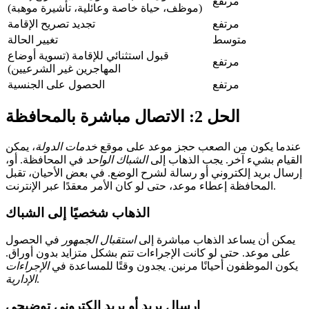
مرتفع
(موظف، حياة خاصة وعائلية، تأشيرة موهبة)
مرتفع
تجديد تصريح الإقامة
متوسط
تغيير الحالة
قبول استثنائي للإقامة (تسوية أوضاع
مرتفع
المهاجرين غير الشرعيين)
مرتفع
الحصول على الجنسية
الحل 2: الاتصال مباشرة بالمحافظة
عندما يكون من الصعب حجز موعد على موقع
خدمات الدولة
، يمكن
القيام بشيء آخر. يجب الذهاب إلى
الشباك الواحد
في المحافظة. أو،
إرسال بريد إلكتروني أو رسالة لشرح الوضع. في بعض الأحيان، تقبل
المحافظة إعطاء موعد، حتى لو كان الأمر معقدًا عبر الإنترنت.
الذهاب شخصيًا إلى الشباك
يمكن أن يساعد الذهاب مباشرة إلى
استقبال الجمهور
في الحصول
على موعد. حتى لو كانت الإجراءات تتم بشكل متزايد بدون أوراق.
يكون الموظفون أحيانًا مرنين. يجدون وقتًا للمساعدة في
الإجراءات
.
الإدارية
إرسال بريد أو بريد إلكتروني توضيحي