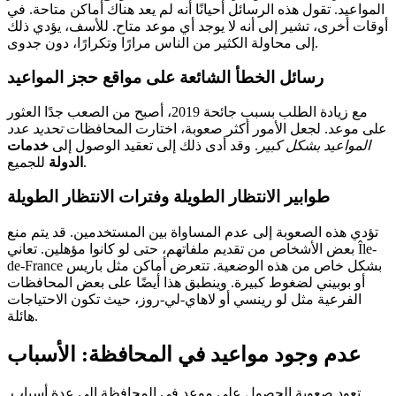
المواعيد. تقول هذه الرسائل أحيانًا أنه لم يعد هناك أماكن متاحة. في
أوقات أخرى، تشير إلى أنه لا يوجد أي موعد متاح. للأسف، يؤدي ذلك
إلى محاولة الكثير من الناس مرارًا وتكرارًا، دون جدوى.
رسائل الخطأ الشائعة على مواقع حجز المواعيد
مع زيادة الطلب بسبب جائحة 2019، أصبح من الصعب جدًا العثور
على موعد. لجعل الأمور أكثر صعوبة، اختارت المحافظات
تحديد عدد
المواعيد بشكل كبير
. وقد أدى ذلك إلى تعقيد الوصول إلى
خدمات
للجميع.
الدولة
طوابير الانتظار الطويلة وفترات الانتظار الطويلة
تؤدي هذه الصعوبة إلى عدم المساواة بين المستخدمين. قد يتم منع
بعض الأشخاص من تقديم ملفاتهم، حتى لو كانوا مؤهلين. تعاني Île-
de-France بشكل خاص من هذه الوضعية. تتعرض أماكن مثل باريس
أو بوبيني لضغوط كبيرة. وينطبق هذا أيضًا على بعض المحافظات
الفرعية مثل لو رينسي أو لاهاي-لي-روز، حيث تكون الاحتياجات
هائلة.
عدم وجود مواعيد في المحافظة: الأسباب
تعود صعوبة الحصول على موعد في المحافظة إلى عدة أسباب.