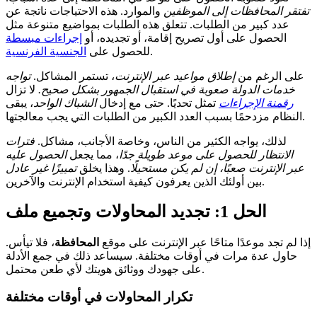
تفتقر المحافظات إلى الموظفين
والموارد. هذه الاحتياجات ناتجة عن
عدد كبير من الطلبات. تتعلق هذه الطلبات بمواضيع متنوعة مثل
الحصول على أول تصريح إقامة، أو تجديده، أو
إجراءات مبسطة
.
للحصول على
الجنسية الفرنسية
على الرغم من
إطلاق مواعيد عبر الإنترنت
، تستمر المشاكل.
تواجه
خدمات الدولة صعوبة في استقبال الجمهور بشكل صحيح.
لا تزال
رقمنة الإجراءات
تمثل تحديًا. حتى مع إدخال
الشباك الواحد
، يبقى
النظام مزدحمًا بسبب العدد الكبير من الطلبات التي يجب معالجتها.
لذلك، يواجه الكثير من الناس، وخاصة الأجانب، مشاكل.
فترات
الانتظار للحصول على موعد طويلة جدًا
، مما يجعل
الحصول عليه
عبر الإنترنت صعبًا، إن لم يكن مستحيلًا
. وهذا يخلق
تمييزًا غير عادل
بين أولئك الذين يعرفون كيفية استخدام الإنترنت والآخرين.
الحل 1: تجديد المحاولات وتجميع ملف
إذا لم تجد موعدًا متاحًا عبر الإنترنت على موقع
المحافظة
، فلا تيأس.
حاول عدة مرات في أوقات مختلفة. سيساعد ذلك في جمع الأدلة
على جهودك ووثائق هويتك لأي طعن محتمل.
تكرار المحاولات في أوقات مختلفة