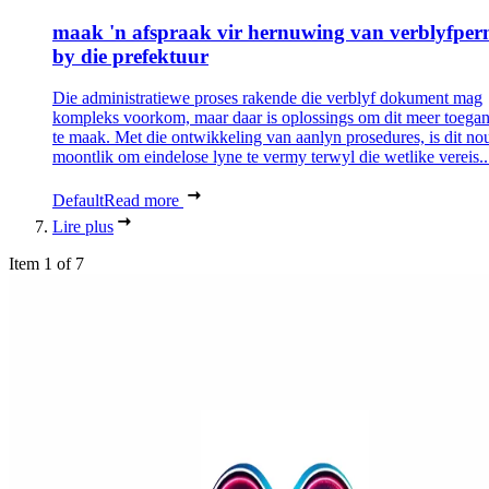
maak 'n afspraak vir hernuwing van verblyfper
by die prefektuur
Die administratiewe proses rakende die verblyf dokument mag
kompleks voorkom, maar daar is oplossings om dit meer toegan
te maak. Met die ontwikkeling van aanlyn prosedures, is dit no
moontlik om eindelose lyne te vermy terwyl die wetlike vereis..
Default
Read more
Lire plus
Item 1 of 7