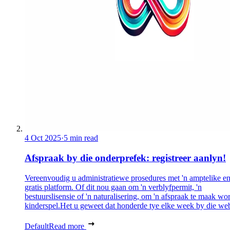
4 Oct 2025
·
5 min read
Afspraak by die onderprefek: registreer aanlyn!
Vereenvoudig u administratiewe prosedures met 'n amptelike e
gratis platform. Of dit nou gaan om 'n verblyfpermit, 'n
bestuurslisensie of 'n naturalisering, om 'n afspraak te maak wor
kinderspel.Het u geweet dat honderde tye elke week by die web
Default
Read more