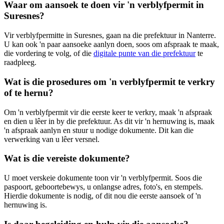
Waar om aansoek te doen vir 'n verblyfpermit in
Suresnes?
Vir verblyfpermitte in Suresnes, gaan na die prefektuur in Nanterre.
U kan ook 'n paar aansoeke aanlyn doen, soos om afspraak te maak,
die vordering te volg, of die
digitale punte van die prefektuur
te
raadpleeg.
Wat is die prosedures om 'n verblyfpermit te verkry
of te hernu?
Om 'n verblyfpermit vir die eerste keer te verkry, maak 'n afspraak
en dien u lêer in by die prefektuur. As dit vir 'n hernuwing is, maak
'n afspraak aanlyn en stuur u nodige dokumente. Dit kan die
verwerking van u lêer versnel.
Wat is die vereiste dokumente?
U moet verskeie dokumente toon vir 'n verblyfpermit. Soos die
paspoort, geboortebewys, u onlangse adres, foto's, en stempels.
Hierdie dokumente is nodig, of dit nou die eerste aansoek of 'n
hernuwing is.