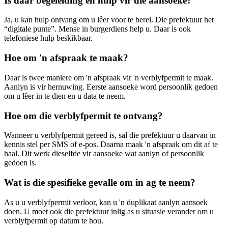
Is daar begeleiding en hulp vir die aansoeke?
Ja, u kan hulp ontvang om u lêer voor te berei. Die prefektuur het
“digitale punte”. Mense in burgerdiens help u. Daar is ook
telefoniese hulp beskikbaar.
Hoe om 'n afspraak te maak?
Daar is twee maniere om 'n afspraak vir 'n verblyfpermit te maak.
Aanlyn is vir hernuwing. Eerste aansoeke word persoonlik gedoen
om u lêer in te dien en u data te neem.
Hoe om die verblyfpermit te ontvang?
Wanneer u verblyfpermit gereed is, sal die prefektuur u daarvan in
kennis stel per SMS of e-pos. Daarna maak 'n afspraak om dit af te
haal. Dit werk dieselfde vir aansoeke wat aanlyn of persoonlik
gedoen is.
Wat is die spesifieke gevalle om in ag te neem?
As u u verblyfpermit verloor, kan u 'n duplikaat aanlyn aansoek
doen. U moet ook die prefektuur inlig as u situasie verander om u
verblyfpermit op datum te hou.