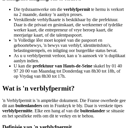
Die tydsraamwerke om die
verblyfpermit
te hernu is verkort
na 2 maande, danksy 'n aanlyn proses.
Verskillende verblyfkaarte is beskikbaar by die prefektuur.
Daar is die privaat en gesinskaart, die werknemer of tydelike
werker kaart, die entrepreneur of vrye beroep kaart, die
meerjarige kaart, of die talentpaspoort.
'n Volledige lêer moet kopieë van die paspoort en
geboortebewys, 'n bewys van verblyf, identiteitsfoto's,
belastingstempels, en inligting oor burgerlike status bevat.
As u u verblyfpermit verloor, kan u 'n aansoek vir 'n duplikaat
aanlyn indien.
U kan die
prefektuur van Hauts-de-Seine
skakel by 01 40
97 20 00 van Maandag tot Donderdag van 8h30 tot 18h, of
op Vrydag van 8h30 tot 17h.
Wat is 'n verblyfpermit?
'n Verblyfpermit is 'n amptelike dokument. Die Franse owerhede gee
dit aan
buitenlanders
om in Frankryk te bly. Daar is verskeie tipes
verblyfpermitte
. Elke een hang af van die
buitenlander
se situasie
en het spesifieke reëls om dit te verkry en te behou.
Definisie van 'n verblyfpermit