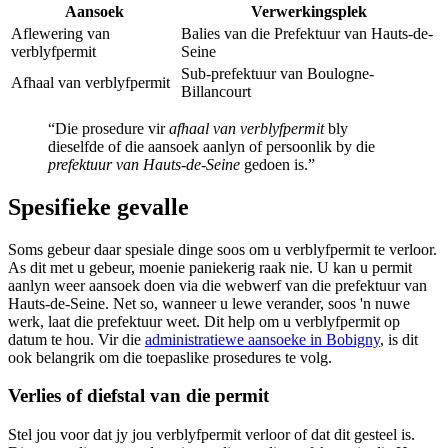
Aansoek
Verwerkingsplek
Aflewering van
Balies van die Prefektuur van Hauts-de-
verblyfpermit
Seine
Sub-prefektuur van Boulogne-
Afhaal van verblyfpermit
Billancourt
“Die prosedure vir
afhaal van verblyfpermit
bly
dieselfde of die aansoek aanlyn of persoonlik by die
prefektuur van Hauts-de-Seine
gedoen is.”
Spesifieke gevalle
Soms gebeur daar spesiale dinge soos om u verblyfpermit te verloor.
As dit met u gebeur, moenie paniekerig raak nie. U kan u permit
aanlyn weer aansoek doen via die webwerf van die prefektuur van
Hauts-de-Seine. Net so, wanneer u lewe verander, soos 'n nuwe
werk, laat die prefektuur weet. Dit help om u verblyfpermit op
datum te hou. Vir die
administratiewe aansoeke in Bobigny
, is dit
ook belangrik om die toepaslike prosedures te volg.
Verlies of diefstal van die permit
Stel jou voor dat jy jou verblyfpermit verloor of dat dit gesteel is.