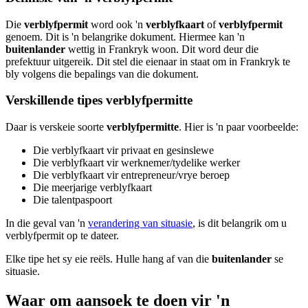
Die
verblyfpermit
word ook 'n
verblyfkaart
of
verblyfpermit
genoem. Dit is 'n belangrike dokument. Hiermee kan 'n
buitenlander
wettig in Frankryk woon. Dit word deur die
prefektuur uitgereik. Dit stel die eienaar in staat om in Frankryk te
bly volgens die bepalings van die dokument.
Verskillende tipes verblyfpermitte
Daar is verskeie soorte
verblyfpermitte
. Hier is 'n paar voorbeelde:
Die verblyfkaart vir privaat en gesinslewe
Die verblyfkaart vir werknemer/tydelike werker
Die verblyfkaart vir entrepreneur/vrye beroep
Die meerjarige verblyfkaart
Die talentpaspoort
In die geval van 'n
verandering van situasie
, is dit belangrik om u
verblyfpermit op te dateer.
Elke tipe het sy eie reëls. Hulle hang af van die
buitenlander
se
situasie.
Waar om aansoek te doen vir 'n