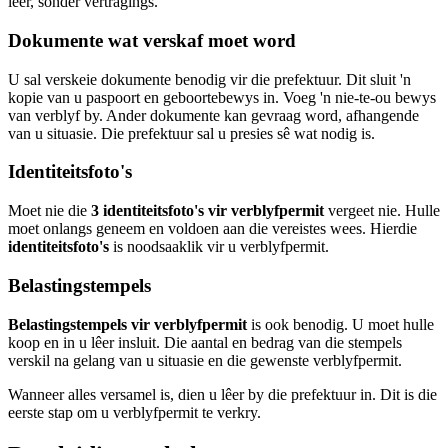
lêer, sonder vertragings.
Dokumente wat verskaf moet word
U sal verskeie dokumente benodig vir die prefektuur. Dit sluit 'n
kopie van u paspoort en geboortebewys in. Voeg 'n nie-te-ou bewys
van verblyf by. Ander dokumente kan gevraag word, afhangende
van u situasie. Die prefektuur sal u presies sê wat nodig is.
Identiteitsfoto's
Moet nie die
3 identiteitsfoto's vir verblyfpermit
vergeet nie. Hulle
moet onlangs geneem en voldoen aan die vereistes wees. Hierdie
identiteitsfoto's
is noodsaaklik vir u verblyfpermit.
Belastingstempels
Belastingstempels vir verblyfpermit
is ook benodig. U moet hulle
koop en in u lêer insluit. Die aantal en bedrag van die stempels
verskil na gelang van u situasie en die gewenste verblyfpermit.
Wanneer alles versamel is, dien u lêer by die prefektuur in. Dit is die
eerste stap om u verblyfpermit te verkry.