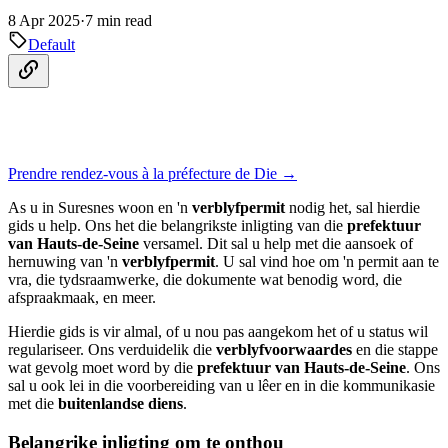
8 Apr 2025
·
7 min read
Default
Prendre rendez-vous à la préfecture de Die →
As u in Suresnes woon en 'n
verblyfpermit
nodig het, sal hierdie
gids u help. Ons het die belangrikste inligting van die
prefektuur
van Hauts-de-Seine
versamel. Dit sal u help met die aansoek of
hernuwing van 'n
verblyfpermit
. U sal vind hoe om 'n permit aan te
vra, die tydsraamwerke, die dokumente wat benodig word, die
afspraakmaak, en meer.
Hierdie gids is vir almal, of u nou pas aangekom het of u status wil
regulariseer. Ons verduidelik die
verblyfvoorwaardes
en die stappe
wat gevolg moet word by die
prefektuur van Hauts-de-Seine
. Ons
sal u ook lei in die voorbereiding van u lêer en in die kommunikasie
met die
buitenlandse diens
.
Belangrike inligting om te onthou