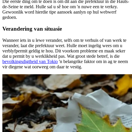
Die eerste ding om te doen is om dit aan die prefektuur in die Hauts-
de-Seine te meld. Hulle sal u sê hoe om 'n nuwe een te verkry.
Gewoonlik word hierdie tipe aansoek aanlyn op hul webwerf
gedoen.
Verandering van situasie
Wanneer iets in u lewe verander, selfs om te verhuis of van werk te
verander, laat die prefektuur weet. Hulle moet ingelig wees om u
verblyfpermit geldig te hou. Dit voorkom probleme en maak seker
dat u permit by u werklikheid pas. Wat groot stede betref, is die
bevolkingsdigtheid van Tokio
'n belangrike faktor om in ag te neem
vir diegene wat oorweeg om daar te vestig.