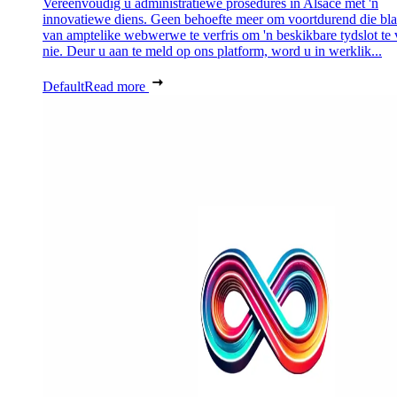
Vereenvoudig u administratiewe prosedures in Alsace met 'n
innovatiewe diens. Geen behoefte meer om voortdurend die bl
van amptelike webwerwe te verfris om 'n beskikbare tydslot te 
nie. Deur u aan te meld op ons platform, word u in werklik...
Default
Read more