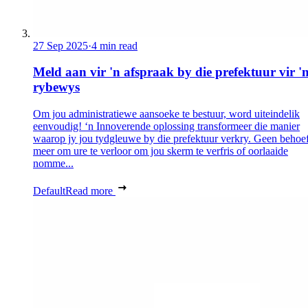
27 Sep 2025
·
4 min read
Meld aan vir 'n afspraak by die prefektuur vir '
rybewys
Om jou administratiewe aansoeke te bestuur, word uiteindelik
eenvoudig! ‘n Innoverende oplossing transformeer die manier
waarop jy jou tydgleuwe by die prefektuur verkry. Geen behoef
meer om ure te verloor om jou skerm te verfris of oorlaaide
nomme...
Default
Read more