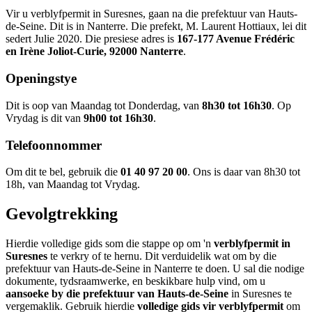
Vir u verblyfpermit in Suresnes, gaan na die prefektuur van Hauts-
de-Seine. Dit is in Nanterre. Die prefekt, M. Laurent Hottiaux, lei dit
sedert Julie 2020. Die presiese adres is
167-177 Avenue Frédéric
en Irène Joliot-Curie, 92000 Nanterre
.
Openingstye
Dit is oop van Maandag tot Donderdag, van
8h30 tot 16h30
. Op
Vrydag is dit van
9h00 tot 16h30
.
Telefoonnommer
Om dit te bel, gebruik die
01 40 97 20 00
. Ons is daar van 8h30 tot
18h, van Maandag tot Vrydag.
Gevolgtrekking
Hierdie volledige gids som die stappe op om 'n
verblyfpermit in
Suresnes
te verkry of te hernu. Dit verduidelik wat om by die
prefektuur van Hauts-de-Seine in Nanterre te doen. U sal die nodige
dokumente, tydsraamwerke, en beskikbare hulp vind, om u
aansoeke by die prefektuur van Hauts-de-Seine
in Suresnes te
vergemaklik. Gebruik hierdie
volledige gids vir verblyfpermit
om