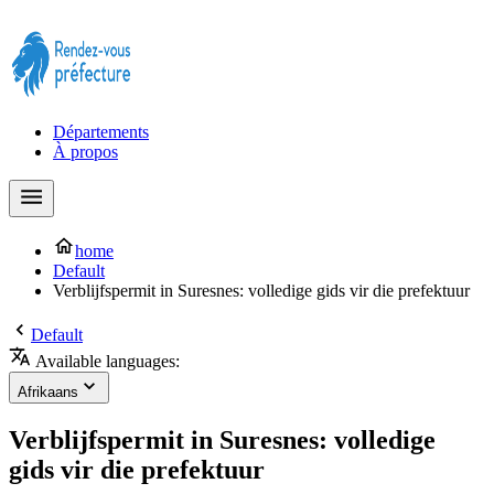
Prendre rendez-vous à la Préfecture maintenant !
Départements
À propos
home
Default
Verblijfspermit in Suresnes: volledige gids vir die prefektuur
Default
Available languages:
Afrikaans
Verblijfspermit in Suresnes: volledige
gids vir die prefektuur