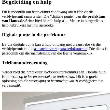
Begeleiding en hulp
Dit is moontlik om
begeleiding te ontvang om u lêer
vir die
verblyfpermit saam te stel. Die “digitale punte” van die
prefektuur
van Hauts-de-Seine
bied hierdie hulp aan. Mense in burgerdiens
help gebruikers met hul aansoeke.
Digitale punte in die prefektuur
By die digitale punte kan u hulp ontvang met u aansoeke vir die
verblyfpermit en die
aansoeke vir registrasiedokumente
. Die diens is
persoonlik om die saamstelling van die lêer te vergemaklik.
Telefoonondersteuning
Verder bied die prefektuur
telefoonondersteuning
aan. Hierdie hulp
is om
vrae op te los en aansoeke te ondersteun
. Dit is 'n goeie
oplossing om
die verkryging of hernuwing van 'n verblyfpermit te
vergemaklik
.