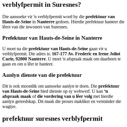
verblyfpermit in Suresnes?
Die aansoeke vir 'n verblyfpermit word by die
prefektuur van
Hauts-de-Seine
in
Nanterre
gedoen. Hierdie prefektuur hanteer die
lêers van die inwoners van Suresnes.
Prefektuur van Hauts-de-Seine in Nanterre
U moet na die
prefektuur van Hauts-de-Seine
gaan vir u
verblyfpermit. Die adres is:
167-177 Av. Frederic en Irene Joliot
Curie, 92000 Nanterre
. U moet 'n afspraak maak om daarheen te
gaan en om u lêer te hanteer.
Aanlyn dienste van die prefektuur
Dit is ook moontlik om aansoeke aanlyn te doen. Die
prefektuur
van Hauts-de-Seine
bied dienste op sy webwerf. U kan
‘n
afspraak maak
of
die vordering van u lêer volg
met hierdie
aanlyn gereedskap. Dit maak die proses makliker en verminder die
wagtye.
prefektuur suresnes verblyfpermit