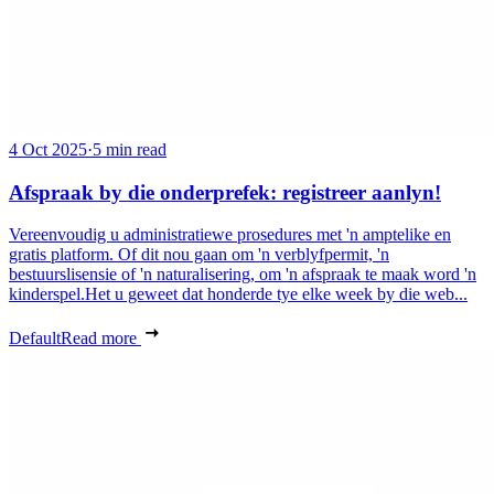
4 Oct 2025
·
5 min read
Afspraak by die onderprefek: registreer aanlyn!
Vereenvoudig u administratiewe prosedures met 'n amptelike en
gratis platform. Of dit nou gaan om 'n verblyfpermit, 'n
bestuurslisensie of 'n naturalisering, om 'n afspraak te maak word 'n
kinderspel.Het u geweet dat honderde tye elke week by die web...
Default
Read more