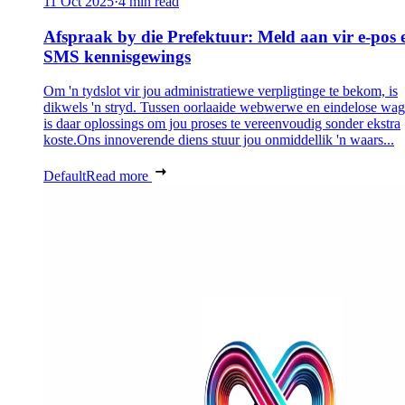
11 Oct 2025
·
4 min read
Afspraak by die Prefektuur: Meld aan vir e-pos 
SMS kennisgewings
Om 'n tydslot vir jou administratiewe verpligtinge te bekom, is
dikwels 'n stryd. Tussen oorlaaide webwerwe en eindelose wag
is daar oplossings om jou proses te vereenvoudig sonder ekstra
koste.Ons innoverende diens stuur jou onmiddellik 'n waars...
Default
Read more