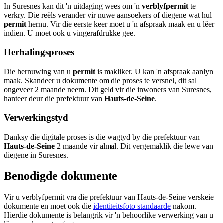
In Suresnes kan dit 'n uitdaging wees om 'n
verblyfpermit
te
verkry. Die reëls verander vir nuwe aansoekers of diegene wat hul
permit
hernu. Vir die eerste keer moet u 'n afspraak maak en u lêer
indien. U moet ook u vingerafdrukke gee.
Herhalingsproses
Die hernuwing van u
permit
is makliker. U kan 'n afspraak aanlyn
maak. Skandeer u dokumente om die proses te versnel, dit sal
ongeveer 2 maande neem. Dit geld vir die inwoners van Suresnes,
hanteer deur die prefektuur van
Hauts-de-Seine
.
Verwerkingstyd
Danksy die digitale proses is die wagtyd by die prefektuur van
Hauts-de-Seine
2 maande vir almal. Dit vergemaklik die lewe van
diegene in Suresnes.
Benodigde dokumente
Vir u verblyfpermit vra die prefektuur van Hauts-de-Seine verskeie
dokumente en moet ook die
identiteitsfoto standaarde
nakom.
Hierdie dokumente is belangrik vir 'n behoorlike verwerking van u