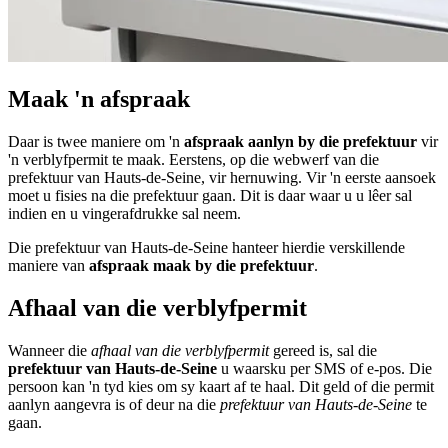
Maak 'n afspraak
Daar is twee maniere om 'n
afspraak aanlyn by die prefektuur
vir
'n verblyfpermit te maak. Eerstens, op die webwerf van die
prefektuur van Hauts-de-Seine, vir hernuwing. Vir 'n eerste aansoek
moet u fisies na die prefektuur gaan. Dit is daar waar u u lêer sal
indien en u vingerafdrukke sal neem.
Die prefektuur van Hauts-de-Seine hanteer hierdie verskillende
maniere van
afspraak maak by die prefektuur
.
Afhaal van die verblyfpermit
Wanneer die
afhaal van die verblyfpermit
gereed is, sal die
prefektuur van Hauts-de-Seine
u waarsku per SMS of e-pos. Die
persoon kan 'n tyd kies om sy kaart af te haal. Dit geld of die permit
aanlyn aangevra is of deur na die
prefektuur van Hauts-de-Seine
te
gaan.