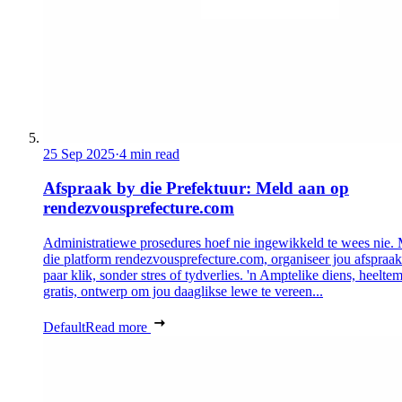
25 Sep 2025
·
4 min read
Afspraak by die Prefektuur: Meld aan op
rendezvousprefecture.com
Administratiewe prosedures hoef nie ingewikkeld te wees nie.
die platform rendezvousprefecture.com, organiseer jou afspraak 
paar klik, sonder stres of tydverlies. 'n Amptelike diens, heeltem
gratis, ontwerp om jou daaglikse lewe te vereen...
Default
Read more