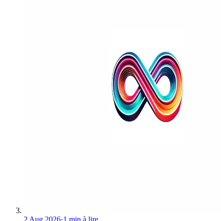
2 Aug 2026
·
1 min à lire