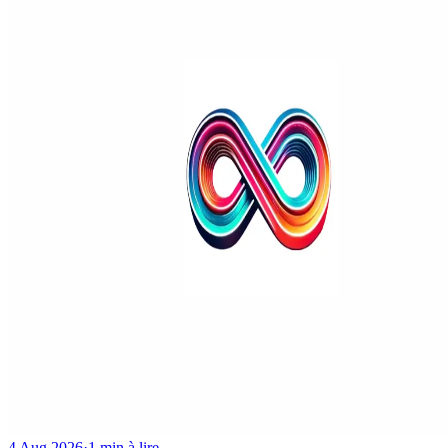
4 Aug 2026
·
1 min à lire