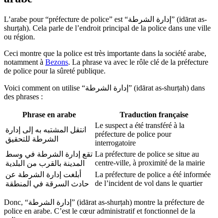
L’arabe pour “préfecture de police” est “إدارة الشرطة” (idārat as-
shurṭah). Cela parle de l’endroit principal de la police dans une ville
ou région.
Ceci montre que la police est très importante dans la société arabe,
notamment à
Bezons
. La phrase va avec le rôle clé de la préfecture
de police pour la sûreté publique.
Voici comment on utilise “إدارة الشرطة” (idārat as-shurṭah) dans
des phrases :
Phrase en arabe
Traduction française
Le suspect a été transféré à la
انتقل المشتبه به إلى إدارة
préfecture de police pour
الشرطة للتحقيق
interrogatoire
تقع إدارة الشرطة في وسط
La préfecture de police se situe au
centre-ville, à proximité de la mairie
المدينة بالقرب من البلدية
أبلغت إدارة الشرطة عن
La préfecture de police a été informée
de l’incident de vol dans le quartier
حادث السرقة في المنطقة
Donc, “إدارة الشرطة” (idārat as-shurṭah) montre la préfecture de
police en arabe. C’est le cœur administratif et fonctionnel de la