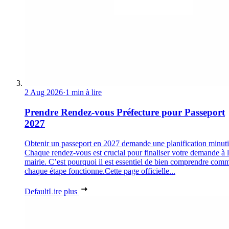
2 Aug 2026
·
1 min à lire
Prendre Rendez-vous Préfecture pour Passeport
2027
Obtenir un passeport en 2027 demande une planification minuti
Chaque rendez-vous est crucial pour finaliser votre demande à 
mairie. C’est pourquoi il est essentiel de bien comprendre com
chaque étape fonctionne.Cette page officielle...
Default
Lire plus