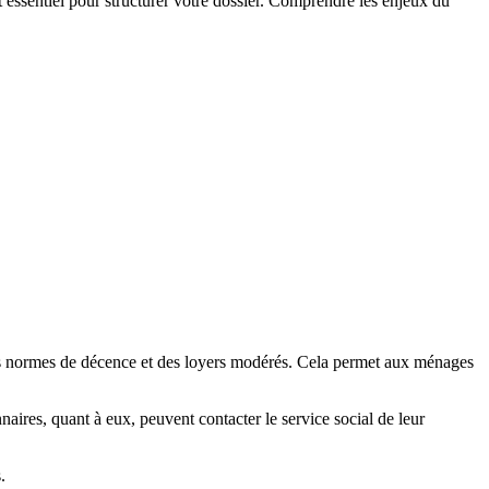
st essentiel pour structurer votre dossier. Comprendre les enjeux du
 des normes de décence et des loyers modérés. Cela permet aux ménages
naires, quant à eux, peuvent contacter le service social de leur
.