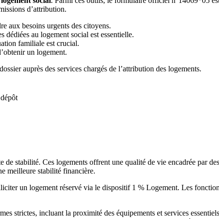
logement social
. Parmi ces outils, le formulaire officiel n°14069*05 e
missions d’attribution.
re aux besoins urgents des citoyens.
 dédiées au logement social est essentielle.
ation familiale est crucial.
d’obtenir un logement.
dossier auprès des services chargés de l’attribution des logements.
 dépôt
ête de stabilité. Ces logements offrent une qualité de vie encadrée par
e meilleure stabilité financière.
liciter un logement réservé via le dispositif 1 % Logement. Les fonction
mes strictes, incluant la proximité des équipements et services essentiels