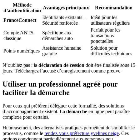
Méthode
Avantages principaux
Recommandation
d’authentification
Identifiants existants –
Idéal pour les
FranceConnect
Sécurité renforcée
utilisateurs réguliers
Parfait pour les
Compte ANTS
Spécifique aux
transactions
classique
démarches auto
ponctuelles
Assistance humaine
Solution pour
Points numériques
gratuite
difficultés techniques
N’oubliez pas : la
déclaration de cession
doit être finalisée sous 15
jours. Téléchargez l’accusé d’enregistrement comme preuve.
Utiliser un professionnel agréé pour
faciliter la démarche
Pour ceux qui préfèrent déléguer cette formalité, des solutions
d’accompagnement existent. La
démarche
en ligne peut paraître
complexe pour certains.
Heureusement, des alternatives pratiques permettent de simplifier le
processus, comme le
rendez-vous préfecture yvelines neige
. Ces
options conviennent particulièrement aux personnes peu