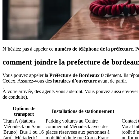
N’hésitez pas à appeler ce
numéro de téléphone de la préfecture
. P
comment joindre la prefecture de bordeau
Vous pouvez appeler la
Préfecture de Bordeaux
facilement. Ils rép
Cedex. Assurez-vous des
horaires d’ouverture
avant de partir.
À votre arrivée, des agents vous aideront. Vous pouvez aussi envoyer
de conduire).
Options de
Installations de stationnement
transport
Tram A (stations
Parking voitures au Centre
Contact 
Mériadeck ou Saint
commercial Mériadeck avec des
Vocal Int
Bruno), Bus 1 ou 16
places réservées aux personnes à
(coût d’u
(arrêt Mériadeck),
mobilité réduite rue Corps Franc
un formul