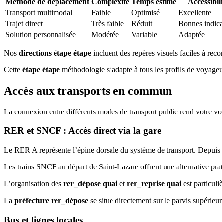
Méthode de déplacement
Complexité
Temps estimé
Accessibil
Transport multimodal
Faible
Optimisé
Excellente
Trajet direct
Très faible
Réduit
Bonnes indica
Solution personnalisée
Modérée
Variable
Adaptée
Nos
directions étape étape
incluent des repères visuels faciles à rec
Cette
étape étape
méthodologie s’adapte à tous les profils de voyageu
Accès aux transports en commun
La connexion entre différents modes de transport public rend votre v
RER et SNCF : Accès direct via la gare
Le RER A représente l’épine dorsale du système de transport. Depuis 
Les trains SNCF au départ de Saint-Lazare offrent une alternative pr
L’organisation des
rer_dépose quai
et
rer_reprise quai
est particuli
La
préfecture rer_dépose
se situe directement sur le parvis supérieu
Bus et lignes locales