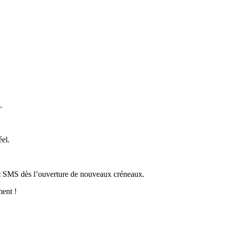
.
éel.
t SMS dès l’ouverture de nouveaux créneaux.
ment !