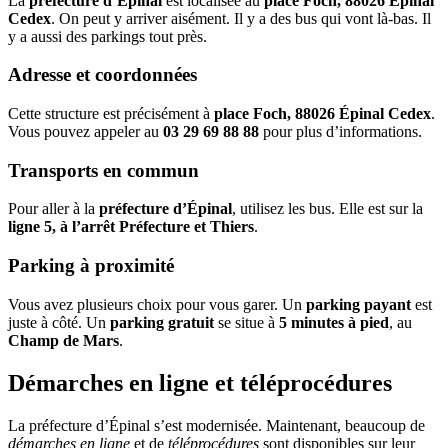
La
préfecture d’Épinal
est localisée au
place Foch, 88026 Épinal
Cedex
. On peut y arriver aisément. Il y a des bus qui vont là-bas. Il
y a aussi des parkings tout près.
Adresse et coordonnées
Cette structure est précisément à
place Foch, 88026 Épinal Cedex
.
Vous pouvez appeler au
03 29 69 88 88
pour plus d’informations.
Transports en commun
Pour aller à la
préfecture d’Épinal
, utilisez les bus. Elle est sur la
ligne 5, à l’arrêt Préfecture et Thiers
.
Parking à proximité
Vous avez plusieurs choix pour vous garer. Un
parking payant
est
juste à côté. Un
parking gratuit
se situe à
5 minutes à pied
, au
Champ de Mars
.
Démarches en ligne et téléprocédures
La préfecture d’Épinal s’est modernisée. Maintenant, beaucoup de
démarches en ligne
et de
téléprocédures
sont disponibles sur leur