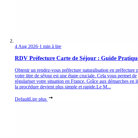
4 Aug 2026
·
1 min à lire
RDV Préfecture Carte de Séjour : Guide Pratiqu
Obtenir un rendez-vous préfecture naturalisation en préfecture 
votre titre de séjour est une étape cruciale. Cela vous permet de
régulariser votre situation en France. Grâce aux démarches en l
la procédure devient plus simple et rapide.Le M...
Default
Lire plus