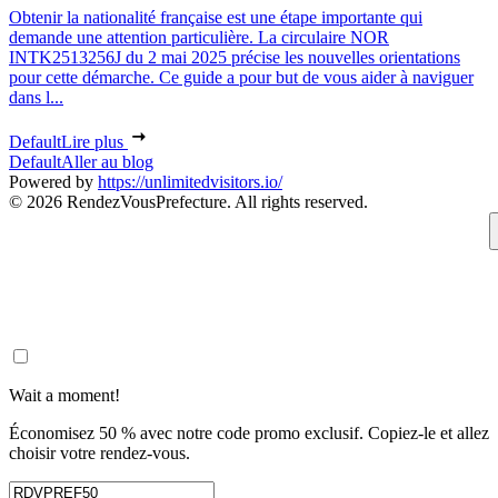
Obtenir la nationalité française est une étape importante qui
demande une attention particulière. La circulaire NOR
INTK2513256J du 2 mai 2025 précise les nouvelles orientations
pour cette démarche. Ce guide a pour but de vous aider à naviguer
dans l...
Default
Lire plus
Default
Aller au blog
Powered by
https://unlimitedvisitors.io/
© 2026 RendezVousPrefecture. All rights reserved.
Wait a moment!
Économisez 50 % avec notre code promo exclusif. Copiez-le et allez
choisir votre rendez-vous.