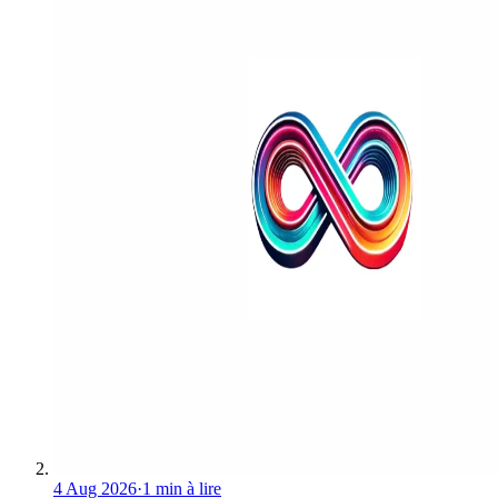
4 Aug 2026
·
1 min à lire