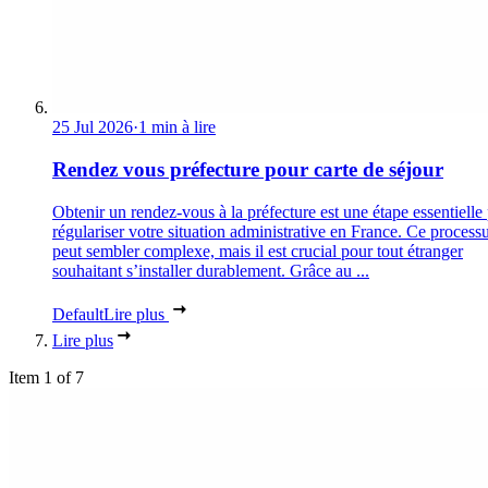
25 Jul 2026
·
1 min à lire
Rendez vous préfecture pour carte de séjour
Obtenir un rendez-vous à la préfecture est une étape essentielle
régulariser votre situation administrative en France. Ce process
peut sembler complexe, mais il est crucial pour tout étranger
souhaitant s’installer durablement. Grâce au ...
Default
Lire plus
Lire plus
Item 1 of 7