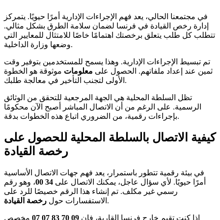
في مجتمعنا الحالي، يعد فهم الإجراءات الإدارية أمرًا حيويًا. يتمركز
إدارة رخص القيادة في فرنسا لضمان سلامة الطرق بشكل مثالي.
تتطلب كل طلب يتعلق برخصتك اهتمامًا خاصًا للامتثال للمعايير التي
وضعها وزارة الداخلية.
تم تبسيط الإجراءات الإدارية. وهذا يسمح للمستخدمين بتوفير وقت
ثمين عند إعداد ملفاتهم. الحصول على
معلومات
موثوقة هو الخطوة
الأولى لتجنب التأخير في معالجة طلبك.
تظل السلطة المحلية هي الجهة المرجعية للتحقق من الوثائق
الرسمية. على الرغم من أن الاتصال المباشر أصبح الآن محكومًا
بإجراءات رقمية، من الضروري اتباع هذه الخطوات بدقة.
كيفية الاتصال بالسلطة المحلية للحصول على
رخصة القيادة
في بيئة رقمية تتطور باستمرار، يعد فهم جهات الاتصال الأساسية
أمرًا حيويًا. لأي سؤال عاجل، يمكنك الاتصال على
34 00
، وهو رقم
رسمي غير مكلف. تم إنشاء هذا الرقم خصيصًا للرد على
.
الاستفسارات حول
رخصة القيادة
إذا كنت تقيم خارج فرنسا القارية، فإن
09 70 83 07 07
مخصص