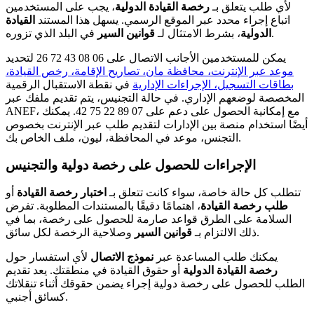
لأي طلب يتعلق بـ
رخصة القيادة الدولية
، يجب على المستخدمين
اتباع إجراء محدد عبر الموقع الرسمي. يسهل هذا المستند
القيادة
في البلد الذي تزوره.
الدولية
، بشرط الامتثال لـ
قوانين السير
يمكن للمستخدمين الأجانب الاتصال على 06 08 43 72 26 لتحديد
موعد عبر الإنترنت، محافظة مان، تصاريح الإقامة، رخص القيادة،
بطاقات التسجيل، الإجراءات الإدارية
في نقطة الاستقبال الرقمية
المخصصة لوضعهم الإداري. في حالة التجنيس، يتم تقديم ملفك عبر
ANEF، مع إمكانية الحصول على دعم على 07 89 22 75 42. يمكنك
أيضًا استخدام منصة بين الإدارات لتقديم طلب عبر الإنترنت بخصوص
التجنس، موعد في المحافظة، ليون، ملف الخاص بك.
الإجراءات للحصول على رخصة دولية والتجنيس
تتطلب كل حالة خاصة، سواء كانت تتعلق بـ
اختبار رخصة القيادة
أو
طلب رخصة القيادة
، اهتمامًا دقيقًا بالمستندات المطلوبة. تفرض
السلامة على الطرق قواعد صارمة للحصول على رخصة، بما في
وصلاحية الرخصة لكل سائق.
ذلك الالتزام بـ
قوانين السير
يمكنك طلب المساعدة عبر
نموذج الاتصال
لأي استفسار حول
رخصة القيادة الدولية
أو حقوق القيادة في منطقتك. يعد تقديم
الطلب للحصول على رخصة دولية إجراء يضمن حقوقك أثناء تنقلاتك
كسائق أجنبي.