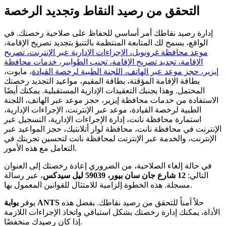
التحقق من رصيد النقاط وتجديد الرخصة
إدارة رصيد نقاطك أمر أساسي للحفاظ على صلاحية رخصتك. في
الواقع، يسمح لك المتابعة المنتظمة بالتنبؤ بتجديد تصريح الإقامة،
موعد محافظة غرونوبل، الإجراءات الإدارية عبر الإنترنت، تصريح
الإقامة، تجديد تصريح الإقامة، تجنب الطوابير، خدمات محافظة
إيزير، حجز موعد عبر الهاتف، اللجنة الطبية لرخصة القيادة
، مايوت،
بطاقة الإقامة المؤقتة، بطاقة المقيم، مواعيد التجديد رخصتك
المحتمل. وهذا يجنبك التعقيدات الإدارية المستقبلية. يمكنك أيضًا
الاستفادة من خدمات محافظة إيزير، حجز موعد عبر الهاتف، اللجنة
الطبية لرخصة القيادة، موعد عبر الإنترنت، الإجراءات الإدارية،
استمارة محافظة نانت، إدارة الإجراءات الإدارية، التسجيل عبر
الإنترنت في محافظة نانت، محافظة لوار أتلانتيك، حجز المواعيد عبر
الإنترنت، والخدمة عبر الإنترنت لمحافظة نانت لتحسين تجربتك في
التعامل مع هذه الأمور.
في حالة إلغاء الصلاحية، من الضروري إعادة رخصتك إلى العنوان
التالي:
12 شارع جان سان بيور، 59039 ليل سيدكس
، عبر رسالة
مسجلة. هذه الخطوة إلزامية للامتثال للقوانين المعمول بها.
حلاً آمناً للتحقق من رصيد نقاطك. بفضل هذه
بوابة ANTS
يوفر
الأداة، يمكنك إدارة رخصتك بشكل استباقي واتخاذ الإجراءات اللازمة
إذا كان رصيدك منخفضًا.