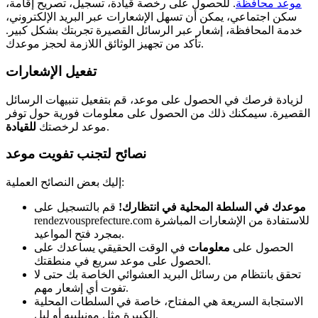
موعد محافظة
. للحصول على رخصة قيادة، تسجيل، تصريح إقامة،
سكن اجتماعي، يمكن أن تسهل الإشعارات عبر البريد الإلكتروني،
خدمة المحافظة، إشعار عبر الرسائل القصيرة تجربتك بشكل كبير.
تأكد من تجهيز الوثائق اللازمة لحجز موعدك.
تفعيل الإشعارات
لزيادة فرصك في الحصول على موعد، قم بتفعيل تنبيهات الرسائل
القصيرة. سيمكنك ذلك من الحصول على معلومات فورية حول توفر
.
موعد لرخصتك
للقيادة
نصائح لتجنب تفويت موعد
إليك بعض النصائح العملية:
موعدك في السلطة المحلية في انتظارك!
قم بالتسجيل على
rendezvousprefecture.com للاستفادة من الإشعارات المباشرة
بمجرد فتح المواعيد.
الحصول على
معلومات
في الوقت الحقيقي يساعدك على
الحصول على موعد سريع في منطقتك.
تحقق بانتظام من رسائل البريد العشوائي الخاصة بك حتى لا
تفوت أي إشعار مهم.
الاستجابة السريعة هي المفتاح، خاصة في السلطات المحلية
الكبيرة مثل مونبلييه أو ليل.