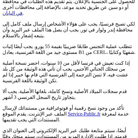
للحصول على الجنسية بالإعلان. يتم تقديم هذه الطلبات في محافظة
أو دو سين عن طريق تحديد موعد، بالإضافة إلى محافظات أخرى
.
في اليابان
لكي تصبح فرنسيًا، يجب على هؤلاء الأشخاص إرسال ملف كامل إلى
محافظة إندر ولوار في تور. يجب أن يصل هذا الملف عبر البريد وأن
يتبعه إشعار بالاستلام.
تتطلب عملية التجنس طابعًا ضريبيًا بقيمة 55 يورو. يجب أيضًا إثبات
مستوى جيد من اللغة الفرنسية، يعادل B1 من CERL، شفهيًا وكتابيًا.
إذا كنت تعيش في فرنسا لأقل من 10 سنوات، احضر نسخة أصلية
من سجلك الجنائي الأجنبي. يجب أن تأتي هذه الوثيقة من كل بلد
عشت فيه. لا تنسَ الترجمة إلى الفرنسية التي قام بها خبير إذا لم
تكن الوثيقة باللغة الفرنسية.
قدم سجلات الميلاد الأصلية ونسخ كاملة، بلغاتها الأصلية. يجب ألا
يتجاوز تاريخ السجل الفرنسي 3 أشهر.
تأكد من وجود نسخ رقمية أو فوتوغرافية من مستنداتك لإرسال
خدمة لمعرفة
Service-Public.fr
الملف عبر الإنترنت. يقدم الموقع
المستندات التي يجب تقديمها.
أيضًا، سيتم متابعة طلبك عبر البريد الإلكتروني إلى العنوان الذي
قدمته. إذا طلبت الإدارة المزيد من المستندات، سيتم منحك وقتًا