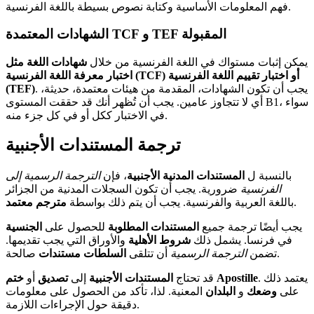
فهم المعلومات الأساسية وكتابة نصوص بسيطة باللغة الفرنسية.
الشهادات المعتمدة TCF و TEF المقبولة
يمكن إثبات مستواك في اللغة الفرنسية من خلال
شهادات اللغة مثل
اختبار معرفة اللغة الفرنسية (TCF) أو اختبار تقييم اللغة الفرنسية
. يجب أن تكون الشهادات، المقدمة من هيئات معتمدة، حديثة،
(TEF)
أي لا تتجاوز عامين. يجب أن تُظهر أنك قد حققت المستوى B1، سواء
في الاختبار ككل أو في كل جزء منه.
ترجمة المستندات الأجنبية
بالنسبة ل
المستندات المدنية الأجنبية
، فإن
الترجمة الرسمية إلى
الفرنسية
ضرورية. يجب أن تكون السجلات المدنية من الجزائر
.
باللغة العربية والفرنسية. يجب أن يتم ذلك بواسطة
مترجم معتمد
يجب أيضًا ترجمة جميع
المستندات المطلوبة
للحصول على
الجنسية
في فرنسا. يشمل ذلك
شروط الأهلية
والأوراق التي يجب تقديمها.
صالحة.
تضمن
الترجمة الرسمية
أن تتلقى
السلطات
مستندات
. يعتمد ذلك
ختم Apostille
قد تحتاج
المستندات الأجنبية
إلى
تصديق
أو
على
وضعك
و
البلدان
المعنية. لذا، تأكد من الحصول على معلومات
دقيقة حول الإجراءات اللازمة.