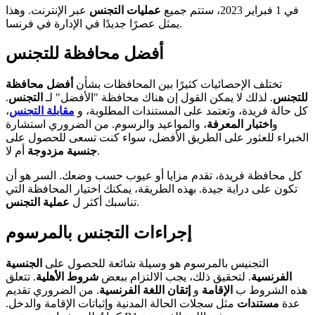
في 1 فبراير 2023، ستتم جميع
عمليات التجنس
عبر الإنترنت. وهذا
يمثل عصرًا جديدًا في الإدارة في فرنسا.
أفضل محافظة للتجنس
تختلف الإحصائيات كثيرًا بين المحافظات بشأن
أفضل محافظة
للتجنس
. لذلك لا يمكن القول إن هناك محافظة "الأفضل" لـ
التجنس
.
كل حالة فريدة، وتعتمد على المستندات المطلوبة، و
مقابلة التجنس
،
و
اختبار المعرفة
، والمواعيد والرسوم. من الضروري استشارة
الخبراء للعثور على الطريق الأفضل، سواء كنت تسعى للحصول على
أم لا.
جنسية مزدوجة
كل محافظة فريدة، تقدم مزايا أو عيوب حسب وضعك. السر هو أن
تكون على دراية جيدة. بهذه الطريقة، يمكنك اختيار المحافظة التي
.
تناسبك أكثر ل
عملية التجنس
إجراءات التجنس بالمرسوم
التجنيس بالمرسوم هو وسيلة شائعة للحصول على
الجنسية
الفرنسية
. لتحقيق ذلك، يجب الالتزام ببعض
شروط الأهلية
. تتعلق
هذه الشروط ب
الإقامة
و
إتقان اللغة الفرنسية
. من الضروري تقديم
عدة
مستندات
مثل سجلات الحالة المدنية وإثباتات الإقامة والدخل.