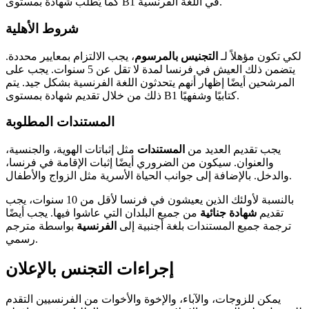
كما يُطلب شهادة بمستوى B1 في اللغة الفرنسية.
شروط الأهلية
لكي تكون مؤهلاً لـ
التجنيس بالمرسوم
، يجب الالتزام بمعايير محددة.
يتضمن ذلك العيش في فرنسا لمدة لا تقل عن 5 سنوات. يجب على
المرشحين أيضًا إظهار أنهم يتحدثون اللغة الفرنسية بشكل جيد. يتم
ذلك من خلال تقديم شهادة بمستوى B1 كتابيًا وشفهيًا.
المستندات المطلوبة
يجب تقديم العديد من
المستندات
مثل إثباتات الهوية، والجنسية،
والعنوان. سيكون من الضروري أيضًا إثبات الإقامة في فرنسا،
والدخل. بالإضافة إلى جوانب الحياة الأسرية مثل الزواج والأطفال.
بالنسبة لأولئك الذين يعيشون في فرنسا لأقل من 10 سنوات، يجب
تقديم
شهادة جنائية
من جميع البلدان التي عاشوا فيها. يجب أيضًا
ترجمة جميع المستندات بلغة أجنبية إلى
الفرنسية
بواسطة مترجم
رسمي.
إجراءات التجنس بالإعلان
يمكن للزوجات، والآباء، والإخوة والأخوات من الفرنسيين التقدم