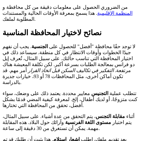
من الضروري الحصول على معلومات دقيقة من كل محافظة و
المنظمة الإقليمية
. هذا يسمح بمعرفة الأوقات الحالية والمستندات
المطلوبة لملفك.
نصائح لاختيار المحافظة المناسبة
لا توجد حقًا محافظة "أفضل" للحصول على
الجنسية
. يجب أن نفهم
جيدًا الخطوات وأوقات الانتظار في كل منطقة. سيساعد ذلك في
اختيار المحافظة التي تناسب حالتك. على سبيل المثال، تُعرف إيل
دو فرانس بمعالجة الطلبات بسرعة أكبر. لكن تكلفة المعيشة هناك
مرتفعة.
التفكير في تكاليف السكن قبل اتخاذ القرار
أمر مهم. قد
تكون أماكن أخرى، مثل المحافظات 78 أو 93، خيارات جديرة
بالدراسة.
تتطلب عملية
التجنيس
معايير محددة. يعتمد ذلك على وضعك، سواء
كنت متزوجًا، أو لديك أطفال، إلخ. لمعرفة كيفية المضي قدمًا بشكل
أفضل، تحقق من المحافظة التي تختارها.
أثناء
مقابلة التجنس
، يتم التحقق من عدة أشياء. على سبيل المثال،
يتم اختبار
مستوى اللغة الفرنسية
وآرائك حول البلاد. هذه المقابلة
مهمة. يمكن أن تستغرق من 30 دقيقة إلى ساعة.
بعد تقديم ملفك، اطلب
إشعار استلام
. هذا يثبت أن طلبك قد تم