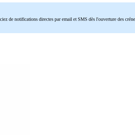
ciez de notifications directes par email et SMS dès l'ouverture des crén