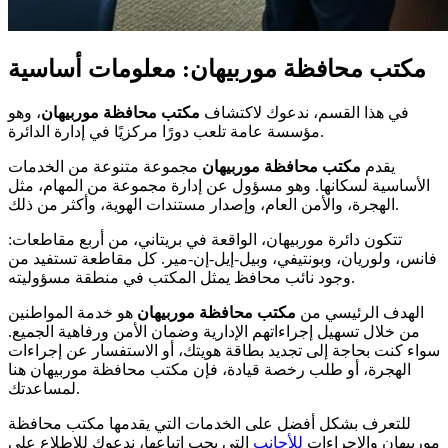
مكتب محافظة موربيهان: معلومات أساسية
في هذا القسم، ندعوك لاكتشاف
مكتب محافظة موربيهان
، وهو
مؤسسة عامة تلعب دورًا مركزيًا في إدارة الدائرة.
يقدم
مكتب محافظة موربيهان
مجموعة متنوعة من الخدمات
الأساسية لسكانها. وهو مسؤول عن إدارة مجموعة من المهام، مثل
الهجرة، والأمن العام، وإصدار مستندات الهوية، وأكثر من ذلك.
تتكون دائرة موربيهان، الواقعة في بريتاني، من أربع مقاطعات:
فانس، ولوريان، وبونتيفي، وبيل-إيل-إن-مير. كل مقاطعة تستفيد من
وجود نائب محافظ يمثل المكتب في منطقة مسؤوليته.
الهدف الرئيسي من
مكتب محافظة موربيهان
هو خدمة المواطنين
من خلال تسهيل إجراءاتهم الإدارية وضمان الأمن ورفاهية الجميع.
سواء كنت بحاجة إلى تجديد بطاقة هويتك، أو الاستفسار عن إجراءات
الهجرة، أو طلب رخصة قيادة، فإن مكتب محافظة موربيهان هنا
لمساعدتك.
للتعرف بشكل أفضل على الخدمات التي يقدمها مكتب محافظة
موربيهان والإجراءات
للأجانب
التي يجب اتباعها، ندعوك للاطلاع على