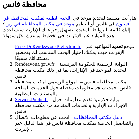
محافظة فانس
هل أنت مستعد لتحديد موعد في
اللجنة الطبية لمكتب المحافظة في
أفينيون
في فانس أو لتنظيم
موعد في مكتب المحافظة في رين
؟
إليك قائمة بالروابط المفيدة لتسهيل إجراءاتك الإدارية. ستساعدك
هذه الموارد عبر الإنترنت في تخطيط موعدك بكل سهولة.
– موقع
تحديد المواعيد
عبر
PrisesDeRendezvousPrefecture.fr
الإنترنت حيث يمكنك اختيار الوقت المناسب لك وتحضير
مستنداتك مسبقًا.
Rendezvous.gouv.fr – البوابة الرسمية للحكومة الفرنسية
لتحديد المواعيد في الإدارات، بما في ذلك مكتب محافظة
فانس.
مكتب محافظة فانس – الموقع الرسمي لمكتب محافظة
فانس، حيث ستجد معلومات مفصلة حول الخدمات المتاحة
والمستندات المطلوبة.
– بوابة حكومية تقدم معلومات حول
Service-Public.fr
الإجراءات الإدارية والخدمات المقدمة من مكتب محافظة
فانس.
دليل مكاتب المحافظات
– ابحث عن معلومات الاتصال
والتفاصيل الخاصة بمكتب محافظة فانس في هذا الدليل عبر
الإنترنت.