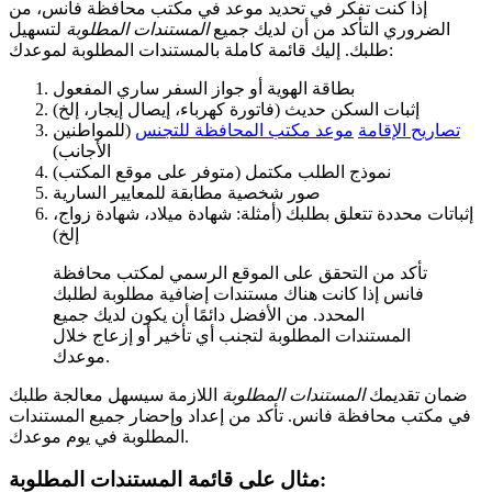
إذا كنت تفكر في تحديد موعد في مكتب محافظة فانس، من
الضروري التأكد من أن لديك جميع
المستندات المطلوبة
لتسهيل
طلبك. إليك قائمة كاملة بالمستندات المطلوبة لموعدك:
بطاقة الهوية أو جواز السفر ساري المفعول
إثبات السكن حديث (فاتورة كهرباء، إيصال إيجار، إلخ)
تصاريح الإقامة
موعد مكتب المحافظة للتجنس
(للمواطنين
الأجانب)
نموذج الطلب مكتمل (متوفر على موقع المكتب)
صور شخصية مطابقة للمعايير السارية
إثباتات محددة تتعلق بطلبك (أمثلة: شهادة ميلاد، شهادة زواج،
إلخ)
تأكد من التحقق على الموقع الرسمي لمكتب محافظة
فانس إذا كانت هناك مستندات إضافية مطلوبة لطلبك
المحدد. من الأفضل دائمًا أن يكون لديك جميع
المستندات المطلوبة لتجنب أي تأخير أو إزعاج خلال
موعدك.
ضمان تقديمك
المستندات المطلوبة
اللازمة سيسهل معالجة طلبك
في مكتب محافظة فانس. تأكد من إعداد وإحضار جميع المستندات
المطلوبة في يوم موعدك.
مثال على قائمة المستندات المطلوبة: