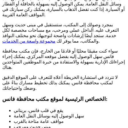
وسائل النقل العامة. يمكن الوصول إليه بسهولة بالحافلة أو القطار
أو السيارة. إذا كنت تفضل الذهاب بالسيارة، يمكنك ركن سيارتك في
المواقف العامة القريبة.
بمجرد وصولك إلى المكتب، ستستقبل في مبنى حديث وسهل
التعرف عليه. الداخل عملي ومرحب، مع مساحات مخصصة لكل
خدمة. ستجد أيضًا إرشادات واضحة لتوجيهك نحو مختلف النوافذ
.
والمكاتب، مما يوفر لك
مجموعة واسعة من الخدمات
سواء كنت مقيمًا محليًا أو قادمًا من الخارج، فإن مكتب محافظة
فانس سهل الوصول إليه بفضل موقعه المركزي. يمكنك إجراء
إجراءاتك الإدارية بسهولة والاستفادة من خبرة الموظفين المتواجدين
هناك.
لا تتردد في استشارة الخريطة أعلاه للتعرف على الموقع الدقيق
لمكتب محافظة فانس. يمكنك بذلك تخطيط مسارك بناءً على
وضعك واحتياجاتك.
الخصائص الرئيسية لموقع مكتب محافظة فانس:
يقع في قلب فانس، بريتاني
سهل الوصول إليه بوسائل النقل العامة
مواقف عامة متاحة بالقرب
مبنى حديث ومرحب