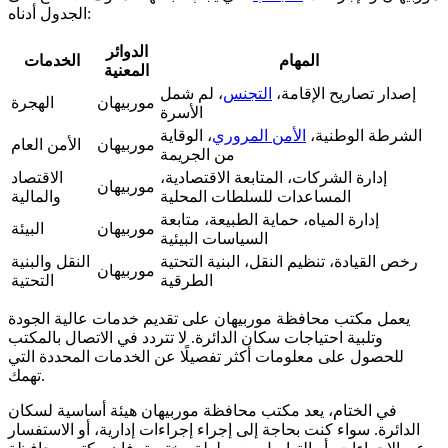
الجدول أدناه:
الدوائر
المهام
الخدمات
المعنية
إصدار تصاريح الإقامة،
التجنس
، لم شمل
موربيهان
الهجرة
الأسرة
الشرطة الوطنية،
الأمن المروري
، الوقاية
موربيهان
الأمن العام
من الجريمة
إدارة الشركات، المتابعة الاقتصادية،
الاقتصاد
موربيهان
المساعدات للسلطات المحلية
والمالية
إدارة المياه، حماية الطبيعة، متابعة
موربيهان
البيئة
السياسات البيئية
رخص القيادة، تنظيم النقل، البنية التحتية
النقل والبنية
موربيهان
الطرقية
التحتية
يعمل مكتب محافظة موربيهان على تقديم خدمات عالية الجودة
وتلبية احتياجات سكان الدائرة. لا تتردد في الاتصال بالمكتب
للحصول على معلومات أكثر تفصيلًا عن الخدمات المحددة التي
تهمك.
في الختام، يعد مكتب محافظة موربيهان هيئة أساسية لسكان
الدائرة. سواء كنت بحاجة إلى إجراء إجراءات إدارية، أو الاستفسار