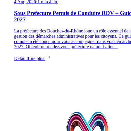
4 Aug 2026
·
1 min à lire
Sous Prefecture Permis de Conduire RDV – Gui
2027
La préfecture des Bouches-du-Rhône joue un rôle essentiel dan
gestion des démarches administratives pour les citoyens. Ce gu
complet a été conçu pour vous accompagner dans vos démarch
2027. Obtenir un rendez-vous préfecture naturalisation...
Default
Lire plus