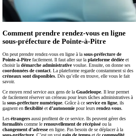
Comment prendre rendez-vous en ligne
sous-préfecture de Pointe-à-Pitre
On peut prendre rendez-vous en ligne à la
sous-préfecture de
Pointe-à-Pitre
facilement. Il faut aller sur la
plateforme dédiée
et
choisir la
démarche administrative
voulue. Ensuite, on donne ses
coordonnées de contact
. La plateforme regarde constamment si des
créneaux sont disponibles
. Dès qu’elle en trouve, elle vous le fait
savoir.
Ce moyen rend service aux gens de la
Guadeloupe
. Il leur permet
de facilement réserver un créneau pour leurs tâches administratives à
la
sous-préfecture numérique
. Grâce à ce
service en ligne
, ils
gagnent en
flexibilité
et
d’autonomie
pour leurs
rendez-vous
.
Les
étrangers
aussi profitent de ce service. Ils peuvent gérer des
formalités
comme le
renouvellement de récépissé
ou la
changement d’adresse
en ligne. Pas besoin de se déplacer à la
sous-préfecture
. C’est un vrai
gain de temps
et de
commodité
.