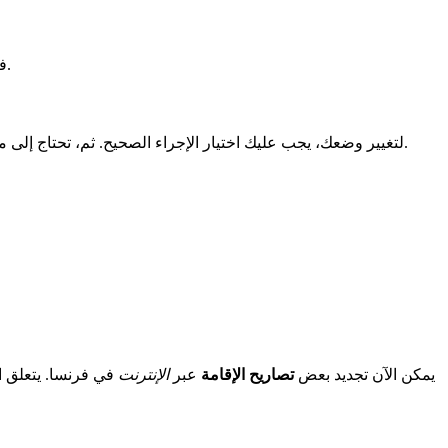
فقدان تصريح الإقامة الخاص بك ليس نهاية العالم. يمكنك طلب نسخة جديدة عبر الإنترنت. إذا كان لديك أكثر من ثلاثة أشهر قبل انتهاء تصريحك.
لتغيير وضعك، يجب عليك اختيار الإجراء الصحيح. ثم، تحتاج إلى مستندات محددة لتصريحك الجديد. أحيانًا، يتم كل شيء عبر الإنترنت. في أوقات أخرى، تحتاج إلى تحديد موعد. يعتمد ذلك على ما تريد القيام به.
يمكن الآن تجديد بعض
تصاريح الإقامة
عبر
الإنترنت
في فرنسا. يتعلق ال