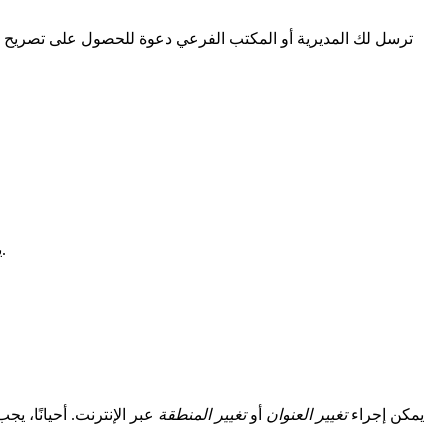
ترسل لك
المديرية
أو
المكتب الفرعي
دعوة للحصول على
تصريح ا
. قبل 15 يومًا من انتهاء الإيصال الحالي الخاص بك، قم بتحديث معلوماتك إلكترونيًا.
ي
يمكن إجراء
تغيير العنوان
أو
تغيير المنطقة
عبر الإنترنت. أحيانًا، ي