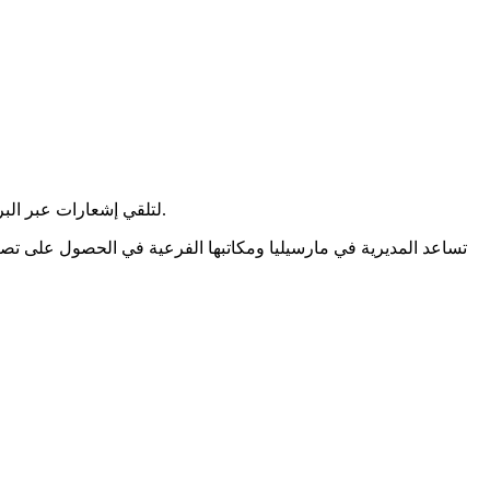
، يجب التسجيل! اذهب إلى rendezvousprefecture.com لتلقي إشعارات عبر البريد الإلكتروني والرسائل القصيرة. هذا مفيد بمجرد فتح المواعيد.
تساعد المديرية في مارسيليا ومكاتبها الفرعية في الحصول على تصا