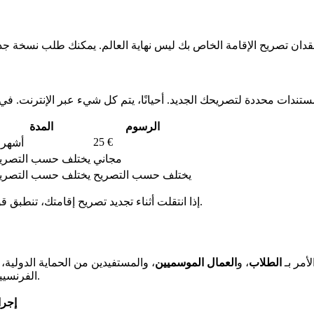
الرسوم
المدة
25 €
أشهر
مجاني
يختلف حسب التصري
يختلف حسب التصريح
يختلف حسب التصري
إذا انتقلت أثناء تجديد تصريح إقامتك، تنطبق قواعد خاصة. يعتمد ذلك على ما إذا كنت ستبقى في نفس المنطقة أم لا.
أمر بـ
الطلاب
، و
العمال الموسميين
، والمستفيدين من الحماية الدولية، 
، يمكن متابعة تطور طلبك على الفور.
الفرنسي
إجرا