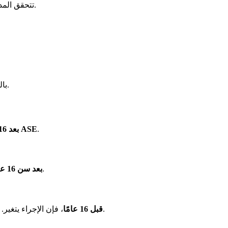
مهمة أيضًا. يرسل الأجانب ملفاتهم عبر البريد مع إشعار استلام.
تتحقق المدي
بالنسبة للوظائف النادرة، تقوم السلطات في مارسيليا أيضًا بفحص هذه الطلبات. كما هو الحال مع الحالات الأخرى، يتم إرسال الملف عبر البريد.
.
الشباب البالغين الذين تم وضعهم في ASE
القصر الذين تم وضعهم في ASE بعد 16 عامًا
طلب قبول استثنائي. يجب عليهم كتابة إلى المديرية في مارسيليا.
القصر الذين تم وضعهم في المساعدة الاجتماعية للطفولة (ASE) بعد سن 16 عامًا
، فإن الإجراء يتغير. أولاً، يمكنك تقديم طلب خاص. ثم، تتبع إجراء آخر لتجديد تصريح الإقامة الخاص بك.
الشباب البالغين الذين تم وضعهم في ASE قبل 16 عامًا