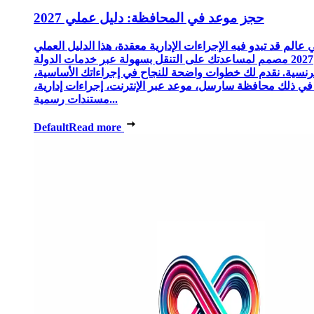
حجز موعد في المحافظة: دليل عملي 2027
 عالم قد تبدو فيه الإجراءات الإدارية معقدة، هذا الدليل العملي
2027 مصمم لمساعدتك على التنقل بسهولة عبر خدمات الدولة
رنسية. نقدم لك خطوات واضحة للنجاح في إجراءاتك الأساسية،
 في ذلك محافظة سارسل، موعد عبر الإنترنت، إجراءات إدارية،
مستندات رسمية...
Default
Read more