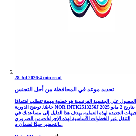
28 Jul 2026
·
4 min read
تحديد موعد في المحافظة من أجل التجنس
الحصول على الجنسية الفرنسية هو خطوة مهمة تتطلب اهتمامًا
خاصًا. توضح الدورية NOR INTK2513256J بتاريخ 2 مايو 2025
جيهات الجديدة لهذه العملية. يهدف هذا الدليل إلى مساعدتك في
التنقل عبر الخطوات الأساسية لهذه الإجراءات.من الضروري
التحضير جيدًا لضمان م...