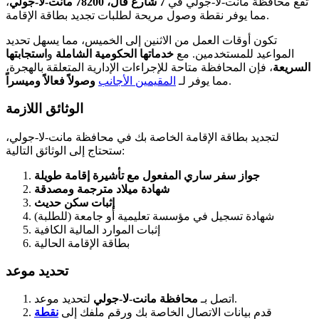
تقع محافظة مانت-لا-جولي في
7 شارع فال، 78200 مانت-لا-جولي
،
مما يوفر نقطة وصول مريحة لطلبات تجديد بطاقة الإقامة.
تكون أوقات العمل من الاثنين إلى الخميس، مما يسهل تحديد
المواعيد للمستخدمين. مع
خدماتها الحكومية الشاملة
و
استجابتها
السريعة
، فإن المحافظة متاحة للإجراءات الإدارية المتعلقة بالهجرة،
.
مما يوفر لـ
المقيمين الأجانب
وصولاً فعالاً وميسراً
الوثائق اللازمة
لتجديد بطاقة الإقامة الخاصة بك في محافظة مانت-لا-جولي،
ستحتاج إلى الوثائق التالية:
جواز سفر ساري المفعول مع تأشيرة إقامة طويلة
شهادة ميلاد مترجمة ومصدقة
إثبات سكن حديث
شهادة تسجيل في مؤسسة تعليمية أو جامعة (للطلبة)
إثبات الموارد المالية الكافية
بطاقة الإقامة الحالية
تحديد موعد
لتحديد موعد.
اتصل بـ
محافظة مانت-لا-جولي
قدم بيانات الاتصال الخاصة بك ورقم ملفك إلى
نقطة