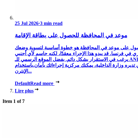
25 Jul 2026
·
3 min read
موعد في المحافظة للحصول على بطاقة الإقامة
ول على موعد في المحافظة هو خطوة أساسية لتسوية وضعك
ري في فرنسا. قد يبدو هذا الإجراء معقدًا، لكنه حاسم لأي أجنبي
يرغب في الاستقرار بشكل دائم. بفضل الموقع الرسمي للـ ANEF،
 تديره وزارة الداخلية، يمكنك مركزية إجراءاتك بأمان.باستخدام
الإنترن...
Default
Read more
Lire plus
Item 1 of 7