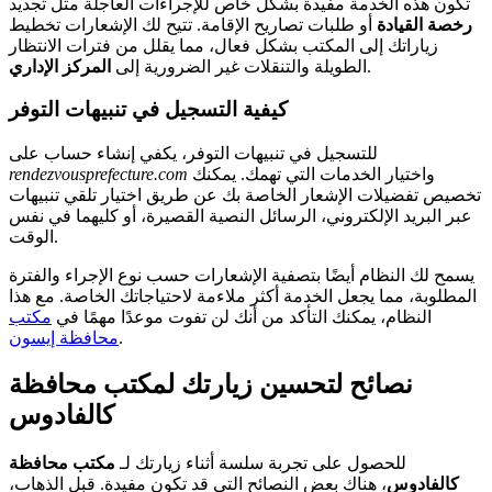
تكون هذه الخدمة مفيدة بشكل خاص للإجراءات العاجلة مثل تجديد
رخصة القيادة
أو طلبات تصاريح الإقامة. تتيح لك الإشعارات تخطيط
زياراتك إلى المكتب بشكل فعال، مما يقلل من فترات الانتظار
.
الطويلة والتنقلات غير الضرورية إلى
المركز الإداري
كيفية التسجيل في تنبيهات التوفر
للتسجيل في تنبيهات التوفر، يكفي إنشاء حساب على
واختيار الخدمات التي تهمك. يمكنك
rendezvousprefecture.com
تخصيص تفضيلات الإشعار الخاصة بك عن طريق اختيار تلقي تنبيهات
عبر البريد الإلكتروني، الرسائل النصية القصيرة، أو كليهما في نفس
الوقت.
يسمح لك النظام أيضًا بتصفية الإشعارات حسب نوع الإجراء والفترة
المطلوبة، مما يجعل الخدمة أكثر ملاءمة لاحتياجاتك الخاصة. مع هذا
النظام، يمكنك التأكد من أنك لن تفوت موعدًا مهمًا في
مكتب
.
محافظة إيسون
نصائح لتحسين زيارتك لمكتب محافظة
كالفادوس
للحصول على تجربة سلسة أثناء زيارتك لـ
مكتب محافظة
كالفادوس
، هناك بعض النصائح التي قد تكون مفيدة. قبل الذهاب،