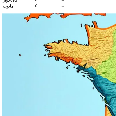
فال-دواز
0
–
مايوت