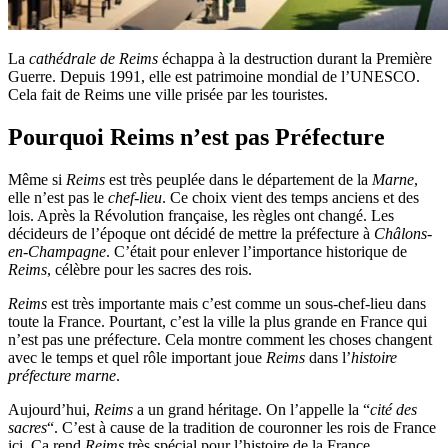
La
cathédrale de Reims
échappa à la destruction durant la Première
Guerre. Depuis 1991, elle est patrimoine mondial de l’UNESCO.
Cela fait de Reims une ville prisée par les touristes.
Pourquoi Reims n’est pas Préfecture
Même si
Reims
est très peuplée dans le département de la
Marne
,
elle n’est pas le
chef-lieu
. Ce choix vient des temps anciens et des
lois. Après la Révolution française, les règles ont changé. Les
décideurs de l’époque ont décidé de mettre la préfecture à
Châlons-
en-Champagne
. C’était pour enlever l’importance historique de
Reims
, célèbre pour les sacres des rois.
Reims
est très importante mais c’est comme un sous-chef-lieu dans
toute la France. Pourtant, c’est la ville la plus grande en France qui
n’est pas une préfecture. Cela montre comment les choses changent
avec le temps et quel rôle important joue
Reims
dans l’
histoire
préfecture marne
.
Aujourd’hui,
Reims
a un grand héritage. On l’appelle la “
cité des
sacres
“. C’est à cause de la tradition de couronner les rois de France
ici. Ça rend
Reims
très spécial pour l’histoire de la France.