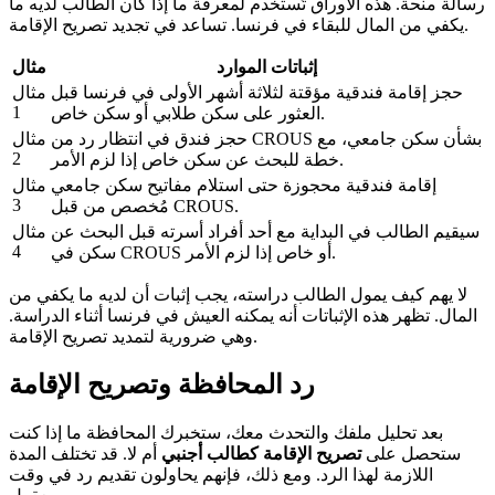
رسالة منحة. هذه الأوراق تُستخدم لمعرفة ما إذا كان الطالب لديه ما
يكفي من المال للبقاء في فرنسا. تساعد في تجديد تصريح الإقامة.
إثباتات الموارد
مثال
حجز إقامة فندقية مؤقتة لثلاثة أشهر الأولى في فرنسا قبل
مثال
1
العثور على سكن طلابي أو سكن خاص.
حجز فندق في انتظار رد من CROUS بشأن سكن جامعي، مع
مثال
2
خطة للبحث عن سكن خاص إذا لزم الأمر.
إقامة فندقية محجوزة حتى استلام مفاتيح سكن جامعي
مثال
3
مُخصص من قبل CROUS.
سيقيم الطالب في البداية مع أحد أفراد أسرته قبل البحث عن
مثال
4
سكن في CROUS أو خاص إذا لزم الأمر.
لا يهم كيف يمول الطالب دراسته، يجب إثبات أن لديه ما يكفي من
المال. تظهر هذه الإثباتات أنه يمكنه العيش في فرنسا أثناء الدراسة.
وهي ضرورية لتمديد تصريح الإقامة.
رد المحافظة وتصريح الإقامة
بعد تحليل ملفك والتحدث معك، ستخبرك المحافظة ما إذا كنت
ستحصل على
تصريح الإقامة كطالب أجنبي
أم لا. قد تختلف المدة
اللازمة لهذا الرد. ومع ذلك، فإنهم يحاولون تقديم رد في وقت