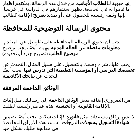
إنها حيوية لـ
الطلاب الأجانب
. من خلال هذه الرسالة، يمكنهم إظهار
ما قاموا به في الجامعة. يظهر استثمارهم في الدراسة في فرنسا.
كطالب.
إنها وثيقة رئيسية للحصول على أو تمديد
تصريح الإقامة
محتوى الرسالة التوضيحية للمحافظة
يجب أن تحتوي الرسالة للمحافظة على تفاصيل عن المتقدم.
معلومات مفصلة
عن
الحالة المدنية
مهمة. أيضًا، يجب توضيح
(تصريح جديد أو تجديده).
موضوع الطلب
يجب عليك شرح وضعك بالتفصيل. على سبيل المثال، التحدث عن
تخصصك الدراسي
أو
المؤسسة التعليمية التي تدرس فيها
. يجب أيضًا
.
التحدث عن
نتائجك الأكاديمية
الوثائق الداعمة المرفقة
من الضروري إضافة بعض
الوثائق الداعمة
إلى رسالتك. مثل
إثبات
. هذه عناصر رئيسية لطلبك.
الإقامة القانونية
أو
الجنسية
لا تنسَ إرفاق مستندات مثل
فاتورة
كإثبات سكنك. يجب أيضًا تضمين
شهادة التسجيل
و
سجلات الدرجات
. تساعد هذه الأوراق المحافظة
في معالجة طلبك بشكل جيد.