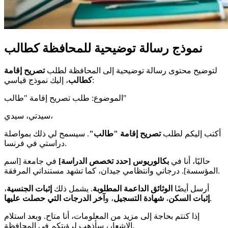
نموذج رسالة توضيحية للمحافظة كطالب
لتوضيح محتوى رسالة توضيحية إلى المحافظة لطلب
تصريح إقامة
، إليك نموذج قياسي:
كطالب
الموضوع: طلب تصريح إقامة "طالب"
سيدتي، سيدي،
أكتب إليكم لطلب
تصريح إقامة "طالب"
. سيسمح لي ذلك بمواصلة
دراستي في فرنسا.
حاليًا، أنا في
بكالوريوس [حدد تخصص الدراسة]
في جامعة [اسم
المؤسسة]. درجاتي وانتظامي جيدان، كما تشهد مستنداتي المرفقة.
أرسل أيضًا
الوثائق الداعمة المطلوبة
. يشمل ذلك
إثبات الجنسية
،
.
إثبات السكن
،
شهادة التسجيل
، و
آخر الدرجات التي حصلت عليها
إذا كنتم بحاجة إلى مزيد من المعلومات، أنا متاح. وبعد استلام
الإشعار، سأذهب لرؤيتكم في المحافظة.