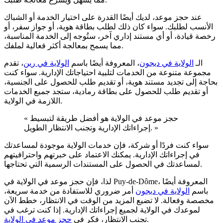
عند حجز موعد، لديك أيضًا القدرة على اختيار الخدمة أو الشباك
الأنسب لطلبك. سواء كان ذلك لطلب بطاقة هوية، أو جواز سفر، أو
رخصة قيادة، أو أي مستند إداري آخر، ستُوجه إلى الخدمة المناسبة،
مما يسمح بمعالجة أكثر فعالية لملفك.
الـ
الولاية في ديجون
، المعروفة أيضًا باسم
الولاية في رين
، تقدم
مجموعة متنوعة من الخدمات لتلبية احتياجاتك الإدارية. سواء كنت
بحاجة إلى تجديد مستند هوية، أو تقديم طلب للحصول على الجنسية،
أو تقديم طلب للحصول على بطاقة رمادية، ستجد جميع الخدمات
اللازمة في الولاية.
« حجز موعد في الولاية هو أفضل طريقة لتبسيط
إجراءاتك الإدارية وتجنب الانتظار الطويل. »
سواء كنت فردًا أو شركة، فإن خدمات الولاية موجودة لمساعدتك
في إجراءاتك الإدارية. يمكنك الاعتماد على خبرتهم واحترافيتهم
لمساعدتك في الحصول على المستندات الرسمية التي تحتاجها.
لذا، فإن حجز موعد في الولاية في Puy-de-Dôme، المعروفة أيضًا
باسم
الولاية في ديجون
أمر ضروري للاستفادة من خدمة سريعة،
مخصصة وفعالة. لا تضيع المزيد من الوقت في الانتظار، خطط الآن
لموعدك في الولاية لجميع إجراءاتك الإدارية. إذا كنت ترغب في
.
تجنب الانتظار، فكر في
حجز موعد في الولاية