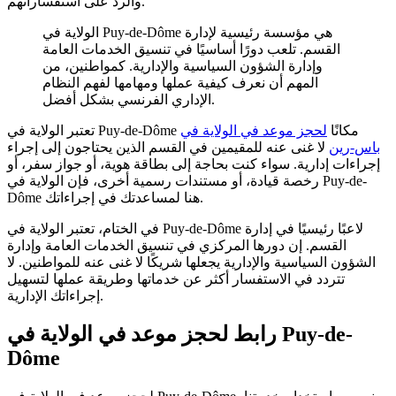
والرد على استفساراتهم.
الولاية في Puy-de-Dôme هي مؤسسة رئيسية لإدارة
القسم. تلعب دورًا أساسيًا في تنسيق الخدمات العامة
وإدارة الشؤون السياسية والإدارية. كمواطنين، من
المهم أن نعرف كيفية عملها ومهامها لفهم النظام
الإداري الفرنسي بشكل أفضل.
تعتبر الولاية في Puy-de-Dôme مكانًا
لحجز موعد في الولاية في
باس-رين
لا غنى عنه للمقيمين في القسم الذين يحتاجون إلى إجراء
إجراءات إدارية. سواء كنت بحاجة إلى بطاقة هوية، أو جواز سفر، أو
رخصة قيادة، أو مستندات رسمية أخرى، فإن الولاية في Puy-de-
Dôme هنا لمساعدتك في إجراءاتك.
في الختام، تعتبر الولاية في Puy-de-Dôme لاعبًا رئيسيًا في إدارة
القسم. إن دورها المركزي في تنسيق الخدمات العامة وإدارة
الشؤون السياسية والإدارية يجعلها شريكًا لا غنى عنه للمواطنين. لا
تتردد في الاستفسار أكثر عن خدماتها وطريقة عملها لتسهيل
إجراءاتك الإدارية.
رابط لحجز موعد في الولاية في Puy-de-
Dôme