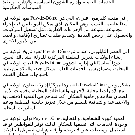
الخدمات العامة، وإدارة الشؤون السياسية والإدارية، وتنفيذ
السياسات الحكومية.
تقع الولاية في Puy-de-Dôme في مدينة كليرمون فيران، التي هي
أيضًا عاصمة القسم. وهي المكان الذي يمكن للمواطنين فيه إجراء
مجموعة متنوعة من الإجراءات الإدارية، مثل تسجيل المركبات،
والحصول على رخص القيادة، وتقديم طلبات تصاريح الإقامة، والعديد
من الأمور الأخرى.
تعود تاريخ الولاية في Puy-de-Dôme إلى العصر النابليوني، عندما تم
إنشاء الولايات لتعزيز السلطة المركزية للدولة. منذ ذلك الحين،
لعبت الولاية في Puy-de-Dôme دورًا أساسيًا في إدارة الشؤون
المحلية، وضمان سير الخدمات العامة بشكل جيد، والتأكد من تلبية
احتياجات سكان القسم.
باعتبارها مركزًا إداريًا، تتعاون الولاية في Puy-de-Dôme بشكل وثيق
مع الإدارات المحلية الأخرى، والسلطات المحلية، وخدمات الأمن
لضمان سلامة ورفاهية السكان. كما تساهم في التنمية الاقتصادية
والاجتماعية والثقافية للقسم من خلال تعزيز جاذبية المنطقة ودعم
المبادرات المحلية.
تولي الولاية في Puy-de-Dôme أهمية كبيرة للشفافية، والفعالية،
وجودة الخدمات التي تقدمها للسكان. لذلك، توفر للمواطنين نوافذ
استقبال، ومنصات عبر الإنترنت، وأرقام هواتف لتسهيل التبادلات