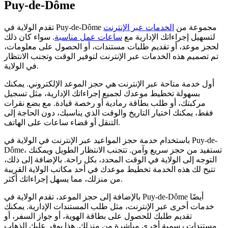
Puy-de-Dôme
تقدم الولاية في Puy-de-Dôme مجموعة من
الخدمات عبر الإنترنت
لتسهيل إجراءاتك الإدارية مع
ساعات عمل مناسبة
. سواء كان ذلك
لحجز موعد، أو تقديم طلبات مستندات، أو الحصول على معلومات،
تم تصميم هذه الخدمات عبر الإنترنت لتوفير الوقت وتجنب الانتظار
في الولاية.
أول خدمة متاحة عبر الإنترنت هي حجز الموعد الإلكتروني. يمكنك
بسهولة تخطيط موعدك لجميع إجراءاتك الإدارية، مثل تسجيل
مركبتك، أو طلب بطاقة رمادية أو رخصة قيادة. مع بضع نقرات
فقط، يمكنك اختيار التاريخ والوقت الذي يناسبك، دون الحاجة إلى
التنقل أو قضاء ساعات على الهاتف.
باستخدام خدمة حجز المواعيد عبر الإنترنت في الولاية في Puy-de-
Dôme، تستفيد من حجز سريع وآمن. تتجنب الانتظار الطويل ويمكنك
التوجه إلى الولاية في الوقت المحدد، بكل راحة. بالإضافة إلى ذلك،
تتيح لك هذه الخدمة تخطيط موعدك في أحد مكاتب الولاية القريبة
من منزلك، مما يسهل إجراءاتك أكثر.
بالإضافة إلى حجز الموعد، تقدم الولاية في Puy-de-Dôme أيضًا
خدمات أخرى عبر الإنترنت، مثل طلب المستندات الإدارية. يمكنك
تقديم طلبك للحصول على بطاقة الهوية، أو جواز السفر، أو
مستندات رسمية أخرى مباشرة من منزلك. هذا يوفر عليك الذهاب