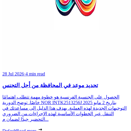
28 Jul 2026
·
4 min read
تحديد موعد في المحافظة من أجل التجنس
الحصول على الجنسية الفرنسية هو خطوة مهمة تتطلب اهتمامًا
خاصًا. توضح الدورية NOR INTK2513256J بتاريخ 2 مايو 2025
التوجيهات الجديدة لهذه العملية. يهدف هذا الدليل إلى مساعدتك في
التنقل عبر الخطوات الأساسية لهذه الإجراءات.من الضروري
التحضير جيدًا لضمان م...
Default
Read more