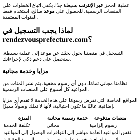
عملية الحجز
عبر الإنترنت
بسيطة جدًا. يكفي اتباع الخطوات على
المنصات الرسمية. للحصول على
موعد
صالح، استخدم فقط
القنوات المعتمدة.
لماذا يجب التسجيل في
rendezvousprefecture.com؟
التسجيل في منصتنا يحول بحثك عن موعد إلى عملية بسيطة.
ستحصل على دعم ذكي لإجراءاتك.
مزايا وخدمة مجانية
نظامنا مجاني تمامًا، دون أي رسوم مخفية. يتم نشر المئات من
المواعيد كل أسبوع على المنصات الرسمية.
المواقع الخاصة التي تفرض رسومًا على هذه الخدمة لا تقدم أي مزايا
إضافية. غالبًا ما تكون احتيالية، لأنها لا تملك وصولًا مميزًا.
منصات مدفوعة
خدمة رسمية مجانية
الميزة
رسوم إلزامية
مجاني
تكلفة الخدمة
نفس المواعيد العامة
مباشر إلى التوافرات
الوصول إلى المواعيد
لا ميزة إضافية
خدمة عامة مضمونة
الميزة الحقيقية