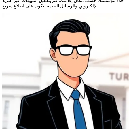
حدد مؤسستك حسب مكان إقامتك. قم بتفعيل التنبيهات عبر البريد
الإلكتروني والرسائل النصية لتكون على اطلاع سريع.