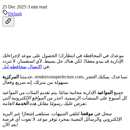
25 Dec 2025
·
3 min read
Default
موعدك في المحافظة في انتظارك! الحصول على موعد لإجراءاتك
الإدارية قد يبدو معقدًا. لكن هناك حل بسيط. لأي استفسار، لا تتردد
.
في
الاتصال بمحافظة ليل
، rendezvousprefecture.com، تساعدك. يمكنك الحجز
خدمتنا
المركزية
بسهولة من منزلك. إنه سريع وفعال.
جميع
المواعيد
الإدارية مجانية تمامًا. يتم تقديم المئات من المواعيد
كل أسبوع على المنصات الرسمية. احذر من
المواقع الإلكترونية التي
.
تفرض عليك رسومًا مقابل هذه
الخدمة
العامة
سجل في
موقعنا
لتلقي التنبيهات. ستتلقى إشعارًا عبر البريد
الإلكتروني والرسائل النصية بمجرد توفر موعد. لا تفوت أي فرصة
بعد الآن!