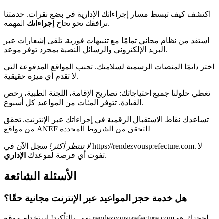
اكتشف كيف تبسط مسار إجراءاتك الإدارية في بضع نقرات. خدمتنا
المهمة.
ترافقك نحو نجاح
إجراءاتك
استفد من نظام مجاني تمامًا مع تنبيهات فورية. تلقى إشعارات عبر
البريد الإلكتروني والرسائل النصية بمجرد توفر موعد.
اختر دائمًا المنصات الرسمية لسلامتك. تجنب المواقع المدفوعة التي
لا تقدم أي ميزة حقيقية.
تغطي حلولنا جميع احتياجاتك: تصاريح الإقامة، اللجنة الطبية، رخص
القيادة. تتوفر المئات من المواعيد كل أسبوع.
تساعدك نقاط الاستقبال الرقمية في إجراءاتك عبر الإنترنت. تحقق
من مواقع ANEF للتحقق من الشروط المحددة.
لا تنتظر أكثر!
سجل الآن في https://rendezvousprefecture.com. لا
.
تفوت أي فرصة لموعدك
الإداري
الأسئلة الشائعة
هل خدمة حجز المواعيد عبر الإنترنت مجانية حقًا؟
نعم، بالتأكيد! استخدام موقع rendezvousprefecture.com لحجزك هو