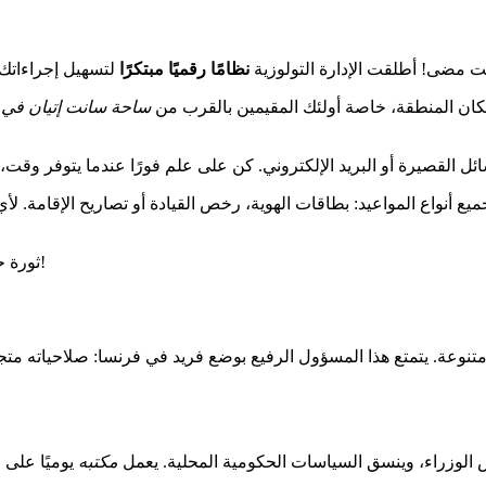
ت مضى! أطلقت الإدارة التولوزية
نظامًا رقميًا مبتكرًا
فرة من الوقت لسكان المنطقة، خاصة أولئك المقيمين بالقرب من
ساحة سانت إتيان في ت
ثورة حقيقية للمواطنين في 31000 تولوز وما حولها. سهل حياتك الإدارية الآن!
ذا المسؤول الرفيع بوضع فريد في فرنسا: صلاحياته متجذرة مباشرة في دستور 1958. خصوص
لوزراء، وينسق السياسات الحكومية المحلية. يعمل
مكتبه
يوميًا على ق