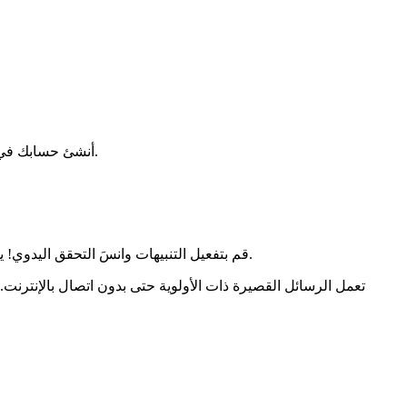
الشخصية، تحقق من بريدك الإلكتروني واختر كلمة مرور. الواجهة الملونة توجه كل إجراء برموز توضيحية.
أنشئ حسابك في 3 خطوات بسيطة: أد
، بما في ذلك الطلبات العاجلة. استقبل تنبيهًا بمجرد توفر موعد يتناسب مع معاييرك.
قم بتفعيل التنبيهات وانسَ التحقق اليدوي! ي