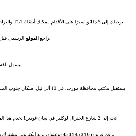
الرسمي قبل زيارتك: الخطط التفاعلية ونصائح الحركة تساعدك. يوجد موقف سيارات إنديجو كابيتول (مدفوع) ومناطق زرقاء قريبة تكمل خيارات الوصول.
راجع
الموقع
. يكمل مكتبان إداريان عرض مكتب محافظة تولوز، وموقعهما المثالي يغطي جميع المناطق.
يسهل القس
الرسمي للتحقق من تفاصيل كل مكان: الخطط التفاعلية، قائمة الوثائق المطلوبة والأخبار في الوقت الحقيقي.
رقم فريد (
05 34 45 34 45
) وعنوان بريد إلكتروني مشترك ي