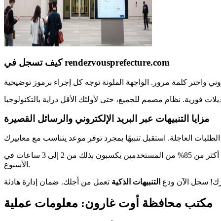
كيف تسجل في rendezvousprefecture.com
مزايا التنبيهات عبر البريد الإلكتروني والرسائل القصيرة
تعمل الرسائل القصيرة ذات الأولوية حتى بدون اتصال بالإنترنت. خصص التفضيلات: أنواع الإجراءات، فترات المواعيد أو أماكن الاجتماع. أكثر من 85% من المستخدمين يكسبون بذلك من 2 إلى 3 ساعات في
الأسبوع.
ك! سجل الآن ودع
التنبيهات الذكية
مكتب محافظة أوت غارون: معلومات عملية