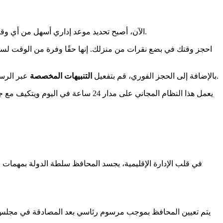
لتسهيل إجراءاتك. لم تعد بحاجة إلى التنقل دون ضمان أو الانتظار لساعات على الهاتف.
الآن، أصبح تحديد موعد إداري أسهل من أي وق
بفضل منصة rendezvousprefecture.com، احجز وقتك في بضع نقرات من منزلك. إنها حقًا و
عبر الرسائل القصيرة أو البريد الإلكتروني. كن على علم فورًا عندما يتوفر وقت، حتى بالنسبة للطلبات العاجلة. مثالي لتنظيم جدولك الزمني دون توتر.
بالإضافة إلى الحجز الفوري، قم بتفعيل
التنبيهات المخصصة
في قلب الإدارة الإقليمية، يجسد المحافظ سلطة الدولة بمهمات متنوعة. يتمتع ه
يتم تعيين المحافظ بموجب مرسوم رئاسي بعد المصادقة في مجلس ا