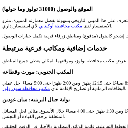
الموقع والوصول (31000 تولوز وما حولها)
3100 تولوز! يمكن التعرف على هذا المبنى التاريخي بسهولة بفضل معمارته المميزة. مترو B (كابيتول) والترام T1/T2 يوصلك إلى 5 دقائق سيرًا على الأقدام. يمكنك أيضًا
لأي استفسار إداري.
الاستفسار لدى
مكتب محافظة أوكيتاني
خدمات إضافية ومكاتب فرعية مرتبطة
المكتب الجنوبي: مورت وقطاعه
يستقبل مكتب محافظة مورت، في 10 ألي نيل، سكان جنوب المنطقة. تتيح ساعات العمل الممتدة مواعيد من الاثنين إلى الجمعة: من 8:45 صباحًا حتى 12:15 ظهرًا ومن 2:00 ظهرًا حتى 5:00 مساءً. حل عملي
بالبطاقات الرمادية أو تصاريح الإقامة لدى
مكتب محافظة سون ولور
بوابة جبال البرينيه: سان غودين
اتجه إلى 2 شارع الجنرال لوكلير في سان غودين! يخدم هذا المكتب المناطق الجبلية بمواعيد مناسبة: من 9:00 صباحًا حتى 11:45 صباحًا ومن 1:30 ظهرًا حتى 4:00 مساءً خلال الأسبوع. مثالي لحل المسائل
المتعلقة برخص القيادة أو التجنس.