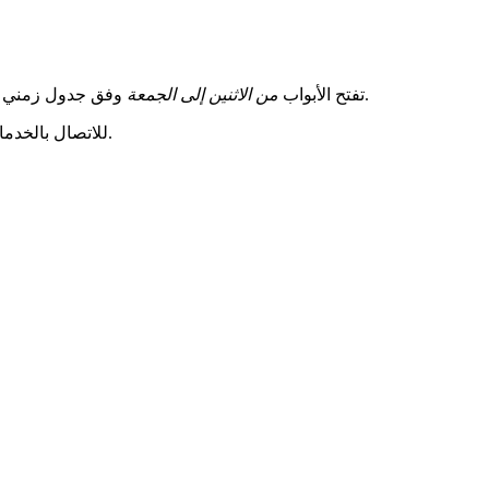
معالجة ملفاتك داخليًا.
تفتح الأبواب
من الاثنين إلى الجمعة
وفق جدول زمني مناسب: من 9 صباحًا حتى 12 ظهرًا ومن 2 ظهرًا حتى 5 مسا
. هذا الرقم الفريد يبسط بحثك عن المتحدث. يُفضل إجراء المكالمات في بداية الصباح للحصول على رد سريع.
للاتصال بالخدم