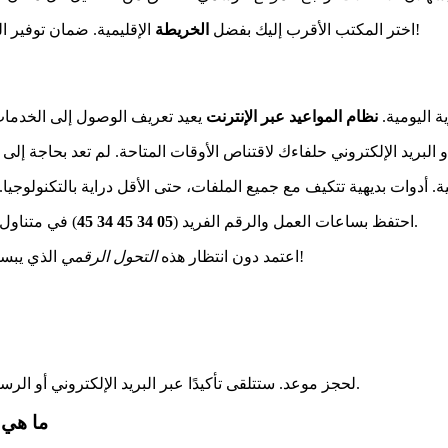
الإقليمية. ضمان توفير الوقت والحصول على نفس ضمانات الجودة كما في الخدمات التولوزية!
اختر المكتب الأقرب إليك بفضل
الخريطة
ة اليومية.
نظام المواعيد عبر الإنترنت
) في متناول يدك. ستساعدك هذه المعلومات الحاسمة في تحسين زياراتك القادمة.
احتفظ بساعات العمل والرقم الفريد (
05 34 45 34 45
الذي يبسط حياتك. تُبنى إدارة الغد اليوم – كن من الذين يستفيدون منها بالكامل!
اعتمد دون انتظار هذه
التحول الرقمي
لحجز موعد. ستتلقى تأكيدًا عبر البريد الإلكتروني أو الرسائل القصيرة مع التفاصيل.
ما هي م