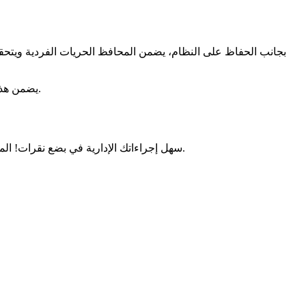
بجانب الحفاظ على النظام، يضمن المحافظ الحريات الفردية ويتحقق م
يضمن هذا النظام تنسيقًا فعالًا بين الدولة والسلطات المحلية، مع الحفاظ على مصالح السكان. تنظيم صارم يسهل وصولك إلى الحقوق الأساسية يوميًا.
. لم تعد بحاجة إلى حجز يومك للحصول على موعد.
سهل إجراءاتك الإدارية في بضع نقرات! ال