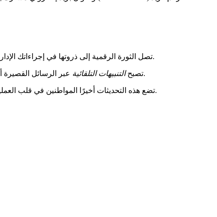
يعيد تعريف الوصول إلى الخدمات العامة: حجز فوري، تعديلات في الوقت الحقيقي وتوفير كبير للوقت.
تصل الثورة الرقمية إلى ذروتها في إجراءاتك الإداري
عبر الرسائل القصيرة أو البريد الإلكتروني حلفاءك لاقتناص الأوقات المتاحة. لم تعد بحاجة إلى مراقبة التوافرات باستمرار.
سجل الآن في rendezvousprefecture.com! تصبح
التنبيهات التلقائية
تضع هذه التحديثات أخيرًا المواطنين في قلب العملية. أدوات بديهية تتكيف مع جميع الملفات، حتى الأقل دراية بالتكنولوجيا. يتعزز التوازن الإقليمي بفضل المكاتب في تولوز، مورت وسان غودين.