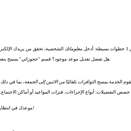
خل
معلوماتك
هل تفضل تعديل موعد موجود؟ قسم "حجوزاتي" يسمح بتعديلات فورية. نظام مصمم للجميع، حتى لأولئك الأقل دراية بالتكنولوجيا.
قوم الخدمة بمسح التوافرات تلقائيًا
من الاثنين إلى الجمعة
تعمل من أجلك. ضمان إدارة هادئة!
موعدك في انتظار