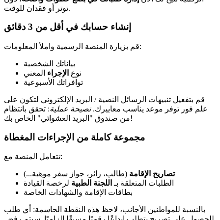
توتر أو فقدان للوقت.
إنشاء حسابك في أقل من 3 دقائق
قم بزيارة المنصة الرسمية واملأ المعلومات:
بياناتك الشخصية
نوع
الإجراء
المعني
توافراتك الأسبوعية
قم بتفعيل تنبيهات الرسائل النصية / البريد الإلكتروني لتكون على
علم فور توفر موعد يناسب معاييرك.
نصيحة عملية
: تحقق بانتظام
من صندوق "البريد العشوائي" الخاص بك!
مجموعة كاملة من الإجراءات المغطاة
تتعامل المنصة مع:
تصاريح الإقامة
(طالب، زائر، جواز سفر موهبة...)
الطلبات المتعلقة بـ
اللجنة الطبية
لرخصة القيادة
بطاقات الإقامة والشهادات الخاصة
بالنسبة للمواطنين الأجانب، لاحظ هذه النقطة الحاسمة: أي طلب
للحصول على تصريح يتطلب إيداعًا رقميًا مسبقًا إلزاميًا. سيتم رفض