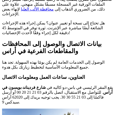
الملفات الورقية غير المسجلة مسبقًا بشكل منهجي. علاوة على
ذلك، من الضروري الذهاب إلى
محافظة الألب العليا
لإنهاء بعض
الإجراءات.
هل تحتاج إلى نسخة أو تغيير عنوان؟ يمكن إجراء هذه الإجراءات
الشائعة أيضًا مباشرة عبر الإنترنت. ثورة توفر في المتوسط 45
دقيقة لكل إجراء وفقًا لأحدث الإحصائيات!
بيانات الاتصال والوصول إلى المحافظات
والمقاطعات الفرعية في أراس
الوصول إلى الخدمات العامة لم يكن يومًا بهذه السهولة. تجد هنا
جميع المعلومات الأساسية لتخطيط زيارتك بكل هدوء.
العناوين، ساعات العمل ومعلومات الاتصال
يقع المقر الرئيسي في باس-دو-كاليه في
شارع فرديناند-بويسون في
أراس
. للتواصل مع الاستقبال، اتصل بالرقم 03 21 21 20 00 أو أرسل
فاكسًا إلى 03 21 55 30 30. يجب توجيه بريدك إلى 62020 أراس
سيدكس 9.