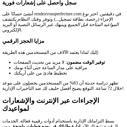
سجل واحصل على إشعارات فورية
أنشئ حسابًا على rendezvousprefecture.com في دقيقتين. اختر نوع
الإجراء (رخصة، بطاقة تسجيل...) وتوفر وقتك.
النظام يكتشف
المواعيد المتاحة قبل الجميع
وينبهك عبر الرسائل النصية أو البريد
الإلكتروني.
مزايا الحجز الرقمي
إليك لماذا يعتمد الآلاف من المستخدمين هذه الطريقة:
توفير الوقت مضمون
: لا مزيد من تحديث الصفحات
مراقبة على مدار الساعة حتى أثناء نومك
تخطيط هادئ من على أريكتك
تظهر دراسة حديثة أن 83% من المستخدمين يحصلون على موعد
خلال 72 ساعة. التوقع يصبح أفضل حليف لك ضد التأخيرات الإدارية!
الإجراءات عبر الإنترنت والإشعارات
لمواعيدك
بسط التزاماتك الإدارية باستخدام أدوات رقمية فعالة. الخدمات
الرقمية تتيح لك الآن
إدارة طلباتك في بضع خطوات واضحة
، دون