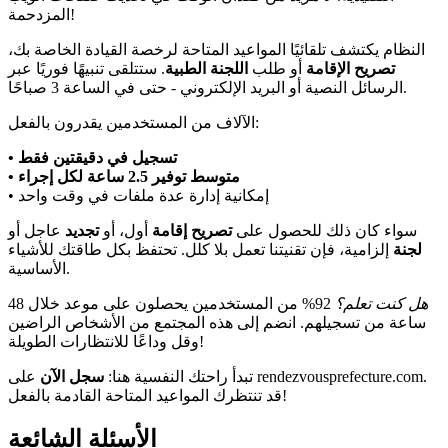
المزدحمة!
النظام يكتشف تلقائيًا المواعيد المتاحة لرخصة القيادة الخاصة بك،
تصريح الإقامة
أو طلب
اللجنة الطبية
. ستتلقى تنبيهًا فوريًا عبر
الرسائل النصية أو البريد الإلكتروني - حتى في الساعة 3 صباحًا.
الآلاف من المستخدمين يقدرون بالفعل:
• تسجيل في دقيقتين فقط
• متوسط توفير 2.5 ساعة لكل إجراء
• إمكانية إدارة عدة ملفات في وقت واحد
سواء كان ذلك للحصول على
تصريح إقامة
أول، أو
تجديد
عاجل أو
لجنة
إلزامية، فإن تقنيتنا تعمل بلا كلل. تحتفظ بكل طاقتك للأشياء
الأساسية.
هل كنت تعلم؟
92% من المستخدمين يحصلون على موعد خلال 48
ساعة من تسجيلهم. انضم إلى هذه المجتمع من الأشخاص الراضين
وقل وداعًا للانتظارات الطويلة!
تبدأ راحتك النفسية هنا:
سجل الآن
على rendezvousprefecture.com.
قد تنتظرك المواعيد المتاحة القادمة بالفعل!
الأسئلة الشائعة