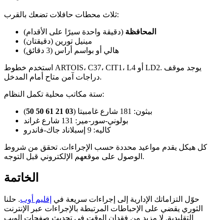
ثلاث محطات حافلات تضعك بالقرب:
المحافظة
(دقيقة واحدة سيرًا على الأقدام)
مينيل تورين (دقيقتان)
هالي أو بواسم أراس (3 دقائق)
استخدم خطوط ARTOIS، C37، CIT1، L4 أو LD2. يوجد موقف
دراجات آمن متاح أمام المدخل.
ستة مكاتب محلية تكمل النظام:
بيثون: 181 شارع غامبيتا (
03 21 61 50 50
)
بولوني-سور-مير: 131 شارع غراند
كاليه: 9 إسبلاناد جاك-فاندرو
كل هيكل يقدم مواعيد محددة حسب الإجراءات. تحقق من شروط
الوصول على موقعهم الإلكتروني قبل التوجه.
الخاتمة
حوّل التزاماتك الإدارية إلى إجراءات سريعة في
إقليم أوب
. حلنا
الثوري يقضي على الإحباطات المرتبطة بالإجراءات عبر الإنترنت
التقليدية. لا مزيد من فقدان الوقت في تحديث صفحات الويب