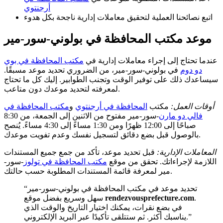
أرجنتوي
اتبع نصائحنا العملية لتحقيق معاملات إدارية ناجحة بكل هدوء
موعد مكتب المحافظة في بولوني-سور-مير
عندما تحتاج إلى إجراء معاملات إدارية في
مكتب المحافظة في بوي
دو دوم
في بولوني-سور-مير، من الضروري تحديد موعد مسبقًا.
سيساعدك ذلك على توفير الوقت وتجنب الطوابير. إليك كل ما تحتاج
لمعرفته لتحديد موعدك دون متاعب.
أوقات العمل:
مكتب
المحافظة في أرجنتوي
و
مكتب المحافظة في
فالي دو مارن
-سور-مير مفتوح من الاثنين إلى الجمعة، من 8:30
صباحًا إلى 12:00 ظهرًا ومن 1:30 مساءً إلى 4:30 مساءً. يُنصح
بالوصول قبل بضع دقائق لتسجيل نفسك وعدم تفويت موعدك.
المعاملات الإدارية:
قبل تحديد موعد، تأكد من جمع جميع المستندات
اللازمة لإجراءاتك. تحقق من موقع
مكتب المحافظة في تولوز
-سور-
مير لمعرفة قائمة المستندات المطلوبة حسب حالتك.
“تحديد موعد في مكتب المحافظة في بولوني-سور-مير
.
rendezvousprefecture.com
سهل وسريع بفضل موقع
في بضع نقرات، يمكنك اختيار التاريخ والوقت الذي
يناسبك أكثر. ثم ستتلقى تأكيدًا عبر البريد الإلكتروني.”