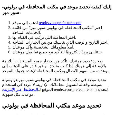
إليك كيفية تحديد موعد في مكتب المحافظة في بولوني-
سور-مير:
.
rendezvousprefecture.com
اذهب إلى موقع
اختر “مكتب المحافظة في بولوني-سور-مير” من قائمة
الخدمات المتاحة.
اختر المعاملة التي ترغب في القيام بها.
اختر التاريخ والوقت الذي يناسبك من بين الخيارات المتاحة.
املأ معلوماتك الشخصية وأكد موعدك.
ستتلقى بريدًا إلكترونيًا للتأكيد مع جميع تفاصيل موعدك.
بمجرد تحديد موعدك، تأكد من إحضار جميع المستندات اللازمة
بالإضافة إلى هويتك. إذا كنت متأخرًا أو غير قادر على الذهاب إلى
موعدك، من المهم الاتصال بمكتب المحافظة لإعادة جدولة الموعد.
تحديد موعد في مكتب المحافظة في بولوني-سور-مير هو وسيلة
بسيطة وفعالة لتسهيل معاملاتك الإدارية. لا تتردد في استخدام
rendezvousprefecture.com لتحديد
الموقع لـ
التخطيط عبر الإنترنت
موعدك بكل سهولة.
تحديد موعد مكتب المحافظة في بولوني