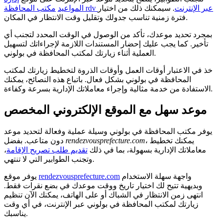
مكتب المحافظة rdv عبر الإنترنت
. سيمكنك ذلك من اختيار
المواعيد
فترة زمنية تناسب جدولك وتقليل وقت الانتظار في المكان.
بمجرد تحديد موعدك، تأكد من الوصول في الوقت المحدد لتجنب أي
تأخير. كما يجب عليك إحضار المستندات اللازمة لإجراءاتك لتسهيل
العملية أثناء زيارتك لمكتب المحافظة في بولوني.
خذ في الاعتبار أوقات العمل وأوقات الذروة لتخطيط زيارتك لمكتب
المحافظة في بولوني بشكل فعال. باتباع هذه النصائح، يمكنك
الاستفادة من خدمة مثالية وإجراء معاملاتك الإدارية بسرعة وكفاءة.
موعد سهل مع الموقع الإلكتروني المخصص
يوفر مكتب المحافظة في بولوني وسيلة عملية وفعالة لتحديد موعد
، يمكنك تخطيط
rendezvousprefecture.com
دون متاعب. بفضل
معاملاتك الإدارية بسهولة، بما في ذلك
تقديم طلب تصريح الإقامة
،
وتجنب الطوابير التي لا تنتهي.
واجهة سهلة الاستخدام
rendezvousprefecture.com
يوفر موقع
وبديهية تتيح لك اختيار تاريخ ووقت موعدك في بضع نقرات فقط.
انتهى زمن الانتظار في الشباك أو على الهاتف، يمكنك الآن تنظيم
زيارتك لمكتب المحافظة في بولوني عبر الإنترنت، في أي وقت
يناسبك.