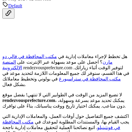
Default
هل تخطط لإجراء معاملات إدارية في
مكتب المحافظة في فالي دو
مارن
؟ احصل على موعد بسهولة عبر الإنترنت على
المنصة
rendezvousprefecture.com لتوفير الوقت أثناء زياراتك.
الإلكترونية
في هذا القسم، سنوفر لك جميع المعلومات اللازمة لتحديد موعد في
مكتب المحافظة في ستراسبورغ
في بولوني وتخطيط معاملاتك
بشكل فعال.
لا تضيع المزيد من الوقت في الطوابير التي لا تنتهي! بفضل موقع
، يمكنك تحديد موعد بسرعة وسهولة،
rendezvousprefecture.com
دون متاعب. يمكنك اختيار تاريخ ووقت يناسبانك، بناءً على توافرك.
اكتشف جميع التفاصيل حول أوقات العمل، والمعاملات الإدارية التي
يجب القيام بها، والمستندات المطلوبة لموعدك في
مكتب المحافظة
في فونتينبلو
. اتبع نصائحنا العملية لتحقيق معاملات إدارية ناجحة