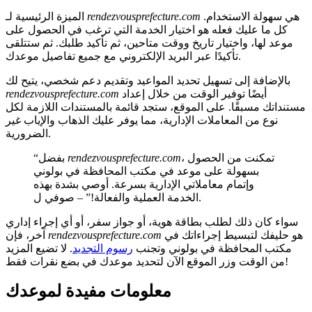
هي سهولة الاستخدام.
rendezvousprefecture.com
الميزة الرئيسية لـ
كل ما عليك فعله هو اختيار الخدمة التي ترغب في الحصول على
موعد لها، واختيار تاريخ ووقت متاحين، ثم تأكيد طلبك. ثم ستتلقى
تأكيدًا عبر البريد الإلكتروني مع جميع تفاصيل موعدك.
بالإضافة إلى تسهيل تحديد المواعيد وتقديم دعم شخصي، يتيح لك
أيضًا توفير الوقت من خلال إعداد
rendezvousprefecture.com
مستنداتك مسبقًا. على الموقع، ستجد قائمة بالمستندات اللازمة لكل
نوع من المعاملات الإدارية، مما يوفر عليك الذهاب والإياب غير
الضرورية.
، تمكنت من الحصول
rendezvousprefecture.com
“بفضل
بسهولة على موعد في مكتب المحافظة في بولوني
وإتمام معاملاتي الإدارية بسرعة. أوصي بشدة بهذه
الخدمة العملية والفعالة!” – صوفي ل.
سواء كان ذلك لطلب بطاقة هوية، أو جواز سفر، أو أي إجراء إداري
هو حليفك لتبسيط إجراءاتك في
rendezvousprefecture.com
آخر، فإن
مكتب المحافظة في بولوني وتجنب
رسوم التجديد
. لا تضيع المزيد
من الوقت وزر الموقع الآن لتحديد موعدك في بضع نقرات فقط!
معلومات مفيدة لموعدك