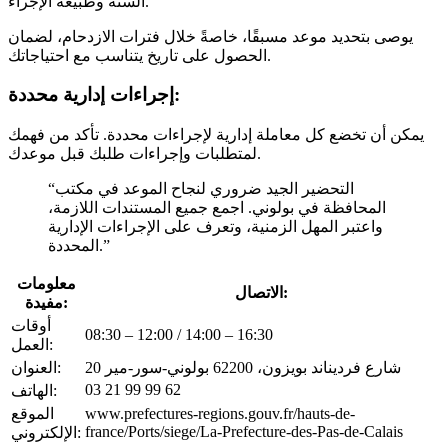
السنة وطبيعة الإجراء.
يوصى بتحديد موعد مسبقًا، خاصةً خلال فترات الازدحام، لضمان
الحصول على تاريخ يتناسب مع احتياجاتك.
إجراءات إدارية محددة:
يمكن أن تخضع كل معاملة إدارية لإجراءات محددة. تأكد من فهمك
لمتطلبات وإجراءات طلبك قبل موعدك.
“التحضير الجيد ضروري لنجاح الموعد في مكتب
المحافظة في بولوني. اجمع جميع المستندات اللازمة،
واعتبر المهل الزمنية، وتعرف على الإجراءات الإدارية
المحددة.”
معلومات
الاتصال:
مفيدة:
أوقات
08:30 – 12:00 / 14:00 – 16:30
العمل:
20 شارع فرديناند بويزون، 62200 بولوني-سور-مير
العنوان:
03 21 99 99 62
الهاتف:
www.prefectures-regions.gouv.fr/hauts-de-
الموقع
france/Ports/siege/La-Prefecture-des-Pas-de-Calais
الإلكتروني: