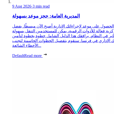
9 Aug 2026
·
3 min read
المديرية العامة: حجز موعد بسهولة
الحصول على موعد لإجراءاتك الإدارية أصبح الآن مبسطًا. بفضل
زية فعالة للأدوات الرقمية، يمكن للمستخدمين التنقل بسهولة
كبر في النظام. يرافقك هذا الدليل الشامل خطوة بخطوة لتأمين
الإداري في فرنسا. سنقوم بتفصيل الخطوات الحاسمة لتجنب
الأخطاء الشائعة...
Default
Read more