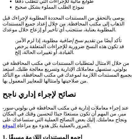
طوابع مالية للإجراءات التي تتطلب دفعًا
نموذج الطلب المملوء بشكل صحيح
يوصى بالتحقق من المستندات المحددة المطلوبة لإجراءك قبل
الذهاب إلى مكتب المحافظة. من خلال إعداد جميع المستندات
المطلوبة بعناية، ستتجنب أي تأخير أو إزعاج خلال موعدك.
تأكد أيضًا من تقديم
نسخ إضافية
مطلوبة، إذا لزم الأمر.
قد تكون هذه النسخ ضرورية للإجراءات المتعلقة برخص
القيادة، أو تغييرات الحالة، إلخ.
من خلال الامتثال لمتطلبات المستندات في مكتب المحافظة في
بولوني، ستسهل معاملاتك الإدارية وتسريع معالجة طلبك. استعد
بجميع المستندات اللازمة لموعدك في مكتب المحافظة، مع التأكد
من صلاحيتها وامتثالها للمعايير المعمول بها.
نصائح لإجراء إداري ناجح
عند إجراء معاملات إدارية في مكتب المحافظة في بولوني-سور-
مير، من المهم أن تكون مستعدًا جيدًا لتحسين وقتك في المكان
ونجاح معاملتك. إليك بعض النصائح العملية التي ستساعدك على
.
المرور بالعملية بكل هدوء مع مراعاة
الموقع
1. اجمع المستندات اللازمة مسبقًا