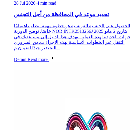
28 Jul 2026
·
4 min read
تحديد موعد في المحافظة من أجل التجنس
الحصول على الجنسية الفرنسية هو خطوة مهمة تتطلب اهتمامًا
خاصًا. توضح الدورية NOR INTK2513256J بتاريخ 2 مايو 2025
جيهات الجديدة لهذه العملية. يهدف هذا الدليل إلى مساعدتك في
التنقل عبر الخطوات الأساسية لهذه الإجراءات.من الضروري
التحضير جيدًا لضمان م...
Default
Read more