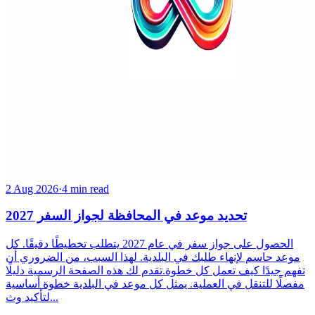
2 Aug 2026
·
4 min read
تحديد موعد في المحافظة لجواز السفر 2027
الحصول على جواز سفر في عام 2027 يتطلب تخطيطًا دقيقًا. كل
موعد حاسم لإنهاء طلبك في البلدية. لهذا السبب، من الضروري أن
تفهم جيدًا كيف تعمل كل خطوة.تقدم لك هذه الصفحة الرسمية دليلًا
مفصلًا للتنقل في العملية. يمثل كل موعد في البلدية خطوة أساسية
لتأكيد وث...