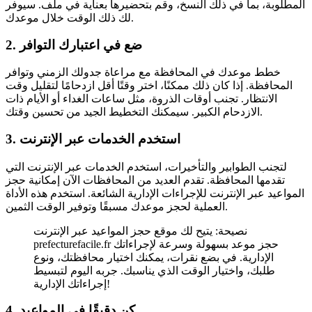
المطلوبة، بما في ذلك النسخ، وقم بتحضيرها بعناية في ملف. سيوفر
لك ذلك الوقت خلال موعدك.
2. ضع في اعتبارك التوافر
خطط موعدك في المحافظة مع مراعاة جدولك الزمني وتوافر
المحافظة. إذا كان ذلك ممكنًا، اختر وقتًا أقل ازدحامًا لتقليل وقت
الانتظار. تجنب أوقات الذروة، مثل ساعات الغداء أو الأيام ذات
الازدحام الكبير. سيمكنك التخطيط الجيد من تحسين وقتك.
3. استخدم الخدمات عبر الإنترنت
لتجنب الطوابير والتأخيرات، استخدم الخدمات عبر الإنترنت التي
تقدمها المحافظة. تقدم العديد من المحافظات الآن إمكانية حجز
المواعيد عبر الإنترنت للإجراءات الإدارية الشائعة. استخدم هذه الأداة
العملية لحجز موعدك مسبقًا وتوفير الوقت الثمين.
نصيحة: يتيح لك موقع حجز المواعيد عبر الإنترنت
prefecturefacile.fr حجز موعد بسهولة وسرعة لإجراءاتك
الإدارية. في بضع نقرات، يمكنك اختيار محافظتك، ونوع
طلبك، واختيار الوقت الذي يناسبك. جربه اليوم لتبسيط
إجراءاتك الإدارية!
4. كن دقيقًا في المواعيد