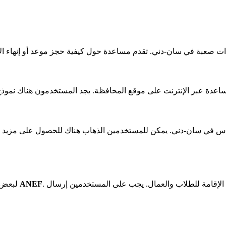
ءات صعبة
في سان-دني
. تقدم مساعدة حول كيفية حجز موعد أو إنهاء ال
عدة عبر الإنترنت
على موقع المحافظة. يجد المستخدمون هناك
نموذج
اس
في سان-دني
. يمكن للمستخدمين الذهاب هناك للحصول على مزيد
. ينطبق ذلك على تأكيد تأشيرات الإقامة طويلة الأجل أو تجديد تصاريح الإقامة للطلاب والعمال. يجب على المستخدمين إرسال
ANEF
لبعض المهام المتعلقة بتصاريح الإقامة، يجب المرور عبر الخدمة الإلكترونية