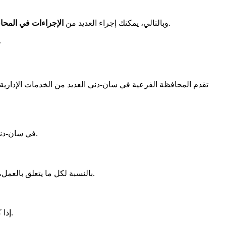
في زيارة واحدة.
بالإضافة إلى تصاريح الإقامة، يمكنك أيضاً العثور على خدمات أخرى هناك. مثل إصدار تصاريح السفر أو DCEM. وبالتالي، يمكنك إجراء العديد من
الإجراءات في المحا
.
تقدم المحافظة الفرعية في سان-دني العديد من الخدمات الإدارية
في سان-دني، هناك قطب للطلبات المتعلقة بالحياة الخاصة والعائلية. هنا، يمكنك تجديد تصريح إقامتك. يساعد ذلك في الحفاظ على أوراقك وفقاً لوضعك.
بالنسبة لكل ما يتعلق بالعمل، هناك قطب مهني متاح. الطلاب، الموظفون، أو المستقلون، يمكنك هناك معالجة الإجراءات. يشمل ذلك الحصول على أو تجديد تصريح إقامتك.
. يمكنك تقديم طلبك ومتابعة تقدمه هناك.
إذا 