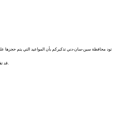
تود محافظة سين-سان-دني تذكيركم بأن المواعيد التي يتم حجزها على
قد تقوم المحافظة حتى برفع دعوى ضد أولئك الذين يشاركون هذه المعلومات الزائفة. من الأفضل أن تكون يقظاً. لا تدفع لحجز موعد عبر الإنترنت.