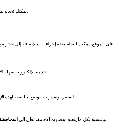
يمكنك تحديد موعد عبر الإنترنت على موقع محافظة سين-سان-دني. إنه مجاني وسهل. يتم إضافة فترات جديدة في اليوم الأول والخامس عشر من كل شهر.
على الموقع، يمكنك القيام بعدة إجراءات. بالإضافة إلى حجز م
الخدمة الإلكترونية سهلة الاستخدام. تختار فترة موعدك في بضع نقرات. بالنسبة للطلبات الخاصة، مثل القبول الاستثنائي للإقامة، يجب الاتصال مباشرةً بمحافظة بوبيني.
، هذا هو المكان المناسب.
في سان-دني، تقدم المحافظة الفرعية خدمات متنوعة. تدير تصاريح الإقامة، DCEM للقصر، وتغييرات الوضع. بالنسبة لهذه
ال
تتم بشكل جيد هنا.
بالنسبة لكل ما يتعلق بتصاريح الإقامة، تعال إلى
المحافظة 