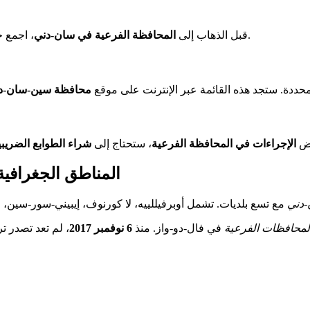
، اجمع جميع المستندات اللازمة. سيساعد ذلك في تجنب المشاكل يوم زيارتك.
قبل الذهاب إلى
المحافظة الفرعية في سان-دني
ددة. ستجد هذه القائمة عبر الإنترنت على موقع
محافظة سين-سان-د
ض
الإجراءات في المحافظة الفرعية
، ستحتاج إلى
شراء الطوابع الضريبي
المناطق الجغرافية
-دني
مع تسع بلديات. تشمل أوبرفيللييه، لا كورنوف، إيبيني-سور-سين، 
لمحافظات الفرعية
في فال-دو-واز. منذ
6 نوفمبر 2017
، لم تعد تصدر ت