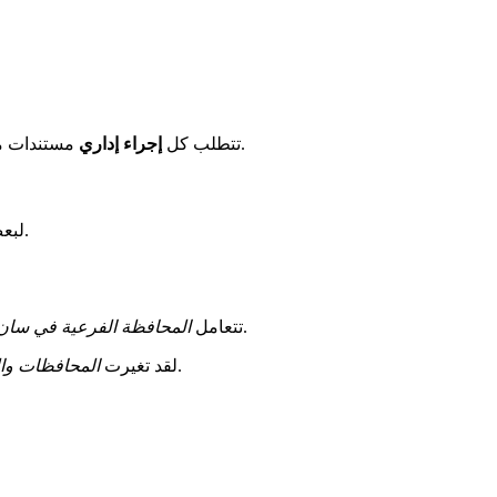
.
تتطلب كل
إجراء إداري
مستندات مح
مسبقاً. المبلغ محدد في رسالة موعدك. لا تنسَ شراءها ليوم زيارتك.
لبع
.
تتعامل
المحافظة الفرعية في سان
ذلك، في أماكن خاصة.
لقد تغيرت
المحافظات وا