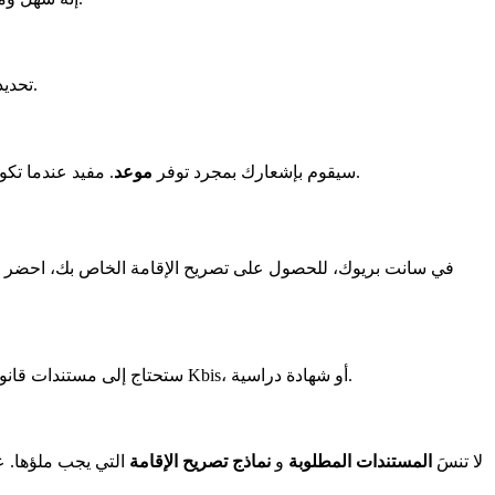
.
، تحدي
. مفيد عندما تكون فترات الانتظار طويلة. وبالتالي، يمكنك التفاعل بسرعة وأخذ ما يتاح أولاً.
. سيقوم بإشعارك بمجرد توفر
موعد
في سانت بريوك، للحصول على تصريح الإقامة الخاص بك، احضر 
ستحتاج إلى مستندات قانونية مثل جواز سفر ساري وإثبات سكن حديث. لا تنسَ صورة هويتك وشهادة زواج إذا لزم الأمر. لبعض الطلبات، أضف مستندات مثل مستخرج Kbis، أو شهادة دراسية.
لا تنسَ
المستندات المطلوبة
و
نماذج تصريح الإقامة
التي يجب ملؤها. ع