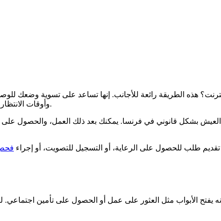
نترنت؟ هذه الطريقة رائعة للأجانب. إنها تساعد على تسوية وضعك للوص
وأوقات الانتظار. وبالتالي، يمكنك إدارة أوراقك في محافظة سانت بريوك دون مشاكل.
ى العيش بشكل قانوني في فرنسا. يمكنك بعد ذلك العمل، والحصول ع
 تقديم طلب للحصول على الرعاية، أو التسجيل للتصويت، أو إجراء
فحص
ه يفتح الأبواب مثل العثور على عمل أو الحصول على تأمين اجتماعي.