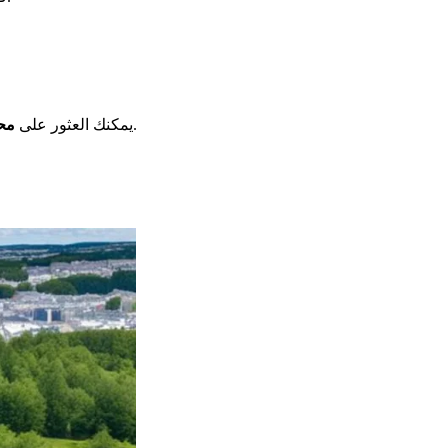
في 3 ساحة الجنرال ديغول، 22000 سانت بريوك. وهي مفتوحة من الاثنين إلى الجمعة، من الساعة 9 صباحًا حتى 12 ظهرًا.
يمكنك العثور على
مح