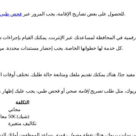
بفحص ما إذا كان المرشح يمكنه البقاء في فرنسا.
للحصول على بعض تصاريح الإقامة، يجب المرور عبر
فحص طبي
رقمية
كل خدمة لها خطواتها الخاصة. يجب إحضار مستندات محددة. من الأفضل الاستفسار في المحافظة مسبقًا للتأكد من ما يجب القيام به.
فيد جدًا. هناك يمكنك تقديم ملفك ومتابعة حالة طلبك. تختلف أوقات
ريوك، مثل طلب
تصريح إقامة
صحي أو فحص طبي، يجب عليك إظهار م
التكلفة
مجاني
50€ (شيك)
معا
تكاليف متغيرة
ي سانت بريوك، هناك
نقطة وصول رقمية