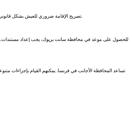
تصريح الإقامة ضروري للعيش بشكل قانوني في فرنسا. يضمن أنه يمكنك العمل، والوصول إلى الرعاية الصحية، وفتح حساب مصرفي. تجديد هذا التصريح أمر حيوي للبقاء ضمن القوانين.
للحصول على موعد في محافظة سانت بريوك، يجب إعداد مستندات. يجب أ
تساعد المحافظة الأجانب في فرنسا. يمكنهم القيام بإجراءات متن