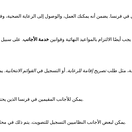
يضًا الالتزام بالمواعيد النهائية وقوانين
خدمة الأجانب
. على سبيل ا
وعة، مثل طلب
تصريح إقامة للرعاية
. أو التسجيل في
القوائم الانتخابية
. ي
يمكن للأجانب المقيمين في فرنسا الذين يحتاجون إلى رعاية طلب تصريح خاص. يجب عليهم تقديم مستندات طبية.
يمكن لبعض الأجانب النظاميين التسجيل للتصويت. يتم ذلك في محافظة سانت بريوك. هناك بعض القوانين التي يجب الالتزام بها للتسجيل.