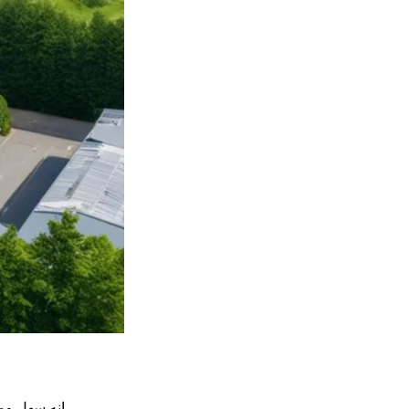
. إنه سهل ومريح. يمكن للناس اختيار ما يريدون القيام به والوقت الذي يناسبهم.