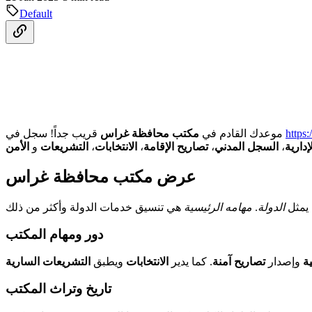
Default
https
قريب جداً! سجل في
موعدك القادم في
مكتب محافظة غراس
إدارية
،
السجل المدني
،
تصاريح الإقامة
،
الانتخابات
،
التشريعات
و
الأمن
عرض مكتب محافظة غراس
 يمثل
الدولة
.
مهامه الرئيسية
دور ومهام المكتب
ة
وإصدار
تصاريح آمنة
. كما يدير
الانتخابات
ويطبق
التشريعات السارية
تاريخ وتراث المكتب