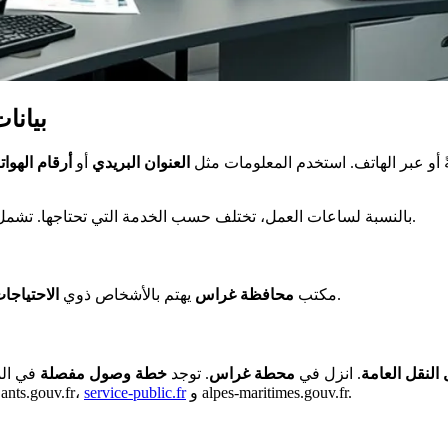
بيانا
ً أو عبر الهاتف. استخدم المعلومات مثل
العنوان البريدي
أو
أرقام الهوا
.
بالنسبة لساعات العمل، تختلف حسب الخدمة التي تحتاجها. تشم
.
مكتب
محافظة غراس
يهتم بالأشخاص ذوي
الاحتياجا
النقل العامة
. انزل في
محطة غراس
. توجد
خطة وصول مفصلة
في ال
و alpes-maritimes.gouv.fr.
service-public.fr
03/08/2023 وهو بصيغة PDF. لمزيد من المعلومات، تحقق من المواقع nts.gouv.fr