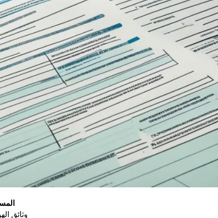
المست
وثائق الهو