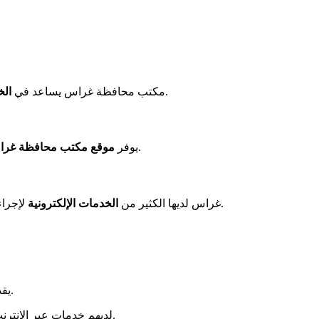
. يمكنك القيام بالكثير من الإجراءات دون الحاجة للذهاب إلى المكان.
مكتب محافظة غراس يساعد في
الخ
، بالإضافة إلى فرصة حجز مواعيد لاحتياجاتك.
يوفر
موقع مكتب محافظة غر
لإجراءاتك. على سبيل المثال، لتجديد تصريح الإقامة. أو للحصول على بطاقة تسجيل. كل هذه الأوراق يمكن إنجازها عبر الإنترنت دون مغادرة منزلك.
غراس لديها الكثير من
الخدمات الإلكترونية
يقدمون العديد من الخدمات المهمة للجميع. من السجل المدني إلى الانتخابات، هم هنا من أجلك. لذا فإن مكتب محافظة غراس مفيد جداً للجميع.
لديهم خدمات عبر الإنترنت، لذا فإن التواصل مع المكتب أسهل. يمكنك جدولة المواعيد والعثور على المعلومات دون عناء. يفعلون كل شيء لمساعدتك بسرعة وكفاءة.