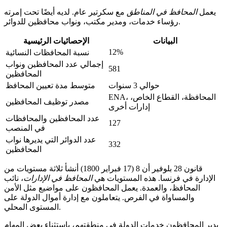
يعمل
المحافظ في المناطق
مع سكرتير عام. لديه أيضًا تحت إمرته
رؤساء خدمات، ومدير مكتب، ونواب محافظين للدوائر.
البيانات
الإحصائيات الرئيسية
12%
نسبة المحافظات النسائية
إجمالي عدد المحافظين ونواب
581
المحافظين
حوالي 3 سنوات
متوسط مدة تعيين المحافظ
ENA، المحافظة، القطاع الخاص،
مصدر توظيف المحافظين
إدارات أخرى
عدد المحافظين والمحافظات
127
في المنصب
عدد الدوائر التي يديرها نواب
332
المحافظين
قانون 28 بلوفير أن 8 (17 فبراير 1800) أنشأ ثلاثة مستويات من
الإدارة في فرنسا. هذه المستويات هي
المحافظ في الإدارات
، نائب
المحافظ، والعمدة. يعمل المحافظون على مواضيع مثل الأمن
والمساواة في الفرص. يتعاملون مع إدارة أموال الدولة على
المستوى المحلي.
يدير المحافظون خدمات الدولة في منطقتهم، باستثناء بعض المهام