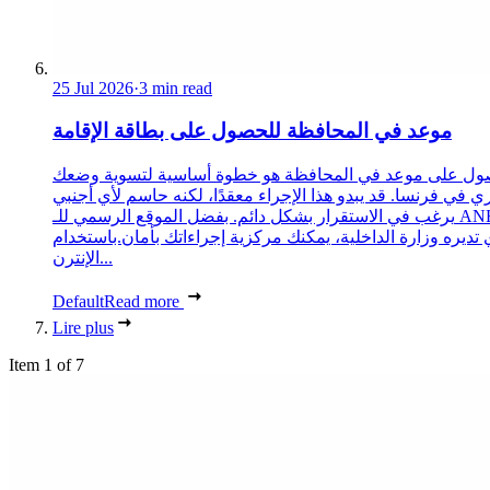
25 Jul 2026
·
3 min read
موعد في المحافظة للحصول على بطاقة الإقامة
ول على موعد في المحافظة هو خطوة أساسية لتسوية وضعك
ري في فرنسا. قد يبدو هذا الإجراء معقدًا، لكنه حاسم لأي أجنبي
يرغب في الاستقرار بشكل دائم. بفضل الموقع الرسمي للـ ANEF،
 تديره وزارة الداخلية، يمكنك مركزية إجراءاتك بأمان.باستخدام
الإنترن...
Default
Read more
Lire plus
Item 1 of 7