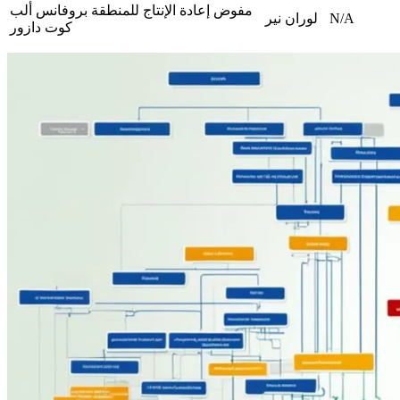
مفوض إعادة الإنتاج للمنطقة بروفانس ألب
N/A
لوران نير
كوت دازور