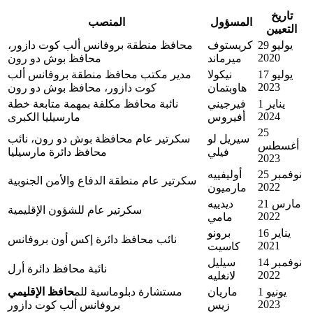
تاريخ
المسؤول
المنصب
التعيين
29 يوليو
كريستوف
محافظ منطقة بروفانس ألب كوت دازور،
2020
ميرماند
محافظ بوش دو رون
17 يوليو
نيكولا
مدير مكتب محافظ منطقة بروفانس ألب
2023
هاوبتمان
كوت دازور، محافظ بوش دو رون
1 يناير
فيرجيني
نائبة محافظ مكلفة بمهمة متابعة خطة
2024
أفيروس
مارسيليا الكبرى
25
سيريل لو
سكرتير عام محافظة بوش دو رون، نائب
أغسطس
فيلي
محافظ دائرة مارسيليا
2023
25 نوفمبر
أوليفييه
سكرتير عام منطقة الدفاع والأمن الجنوبية
2022
مارميون
21 مارس
ديدييه
سكرتير عام للشؤون الإقليمية
2022
مامي
16 يناير
برونو
نائب محافظ دائرة إكس أون بروفانس
2021
كاسيت
14 نوفمبر
سيليل
نائبة محافظ دائرة أرل
2022
لانغليه
1 يونيو
ماريان
مستشارة دبلوماسية للم
حافظ الإقليمي
2023
زيس
بروفانس ألب كوت دازور