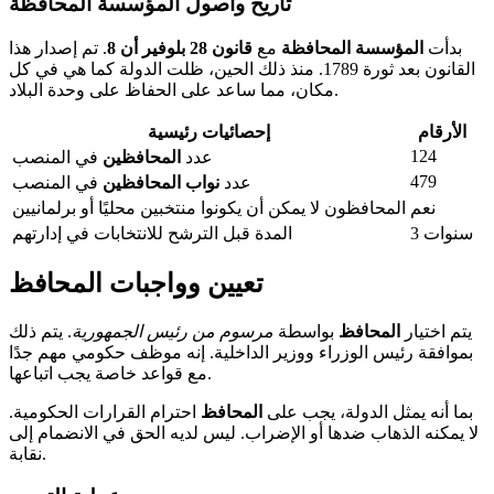
تاريخ وأصول المؤسسة المحافظة
بدأت
المؤسسة المحافظة
مع
قانون 28 بلوفير أن 8
. تم إصدار هذا
القانون بعد ثورة 1789. منذ ذلك الحين، ظلت الدولة كما هي في كل
مكان، مما ساعد على الحفاظ على وحدة البلاد.
الأرقام
إحصائيات رئيسية
124
عدد
المحافظين
في المنصب
479
عدد
نواب المحافظين
في المنصب
نعم
المحافظون لا يمكن أن يكونوا منتخبين محليًا أو برلمانيين
3 سنوات
المدة قبل الترشح للانتخابات في إدارتهم
تعيين وواجبات المحافظ
يتم اختيار
المحافظ
بواسطة
مرسوم من رئيس الجمهورية
. يتم ذلك
بموافقة رئيس الوزراء ووزير الداخلية. إنه موظف حكومي مهم جدًا
مع قواعد خاصة يجب اتباعها.
بما أنه يمثل الدولة، يجب على
المحافظ
احترام القرارات الحكومية.
لا يمكنه الذهاب ضدها أو الإضراب. ليس لديه الحق في الانضمام إلى
نقابة.