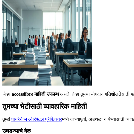
जेव्हा
accesslibre माहिती उपलब्ध
असते, तेव्हा तुमचा योगदान गतिशीलतेसाठी म
तुमच्या भेटीसाठी व्यावहारिक माहिती
तुम्ही
पायरेनीज-ओरिएंटल प्रीफेक्चर
मध्ये जाण्यापूर्वी, अडथळा न येण्यासाठी व
उघडण्याचे वेळ