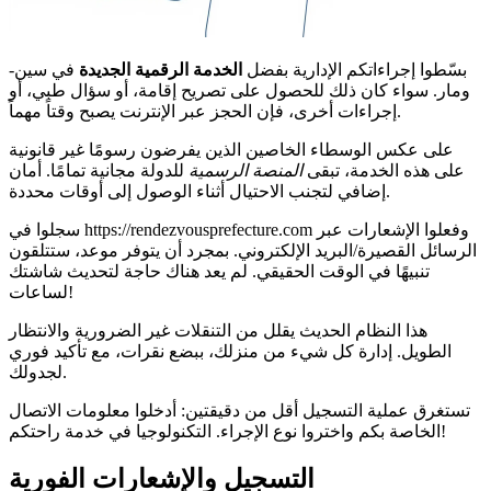
بسّطوا إجراءاتكم الإدارية بفضل
الخدمة الرقمية الجديدة
في سين-
ومار. سواء كان ذلك للحصول على تصريح إقامة، أو سؤال طبي، أو
إجراءات أخرى، فإن الحجز عبر الإنترنت يصبح وقتاً مهماً.
على عكس الوسطاء الخاصين الذين يفرضون رسومًا غير قانونية
على هذه الخدمة، تبقى
المنصة الرسمية
للدولة مجانية تمامًا. أمان
إضافي لتجنب الاحتيال أثناء الوصول إلى أوقات محددة.
سجلوا في https://rendezvousprefecture.com وفعلوا الإشعارات عبر
الرسائل القصيرة/البريد الإلكتروني. بمجرد أن يتوفر موعد، ستتلقون
تنبيهًا في الوقت الحقيقي. لم يعد هناك حاجة لتحديث شاشتك
لساعات!
هذا النظام الحديث يقلل من التنقلات غير الضرورية والانتظار
الطويل. إدارة كل شيء من منزلك، ببضع نقرات، مع تأكيد فوري
لجدولك.
تستغرق عملية التسجيل أقل من دقيقتين: أدخلوا معلومات الاتصال
الخاصة بكم واختروا نوع الإجراء. التكنولوجيا في خدمة راحتكم!
التسجيل والإشعارات الفورية