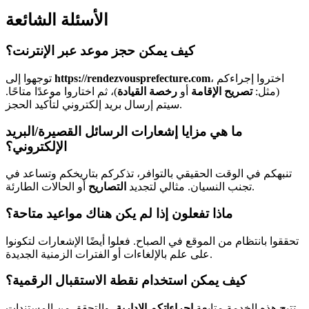
الأسئلة الشائعة
كيف يمكن حجز موعد عبر الإنترنت؟
، اختروا إجراءكم
https://rendezvousprefecture.com
توجهوا إلى
(مثل:
تصريح الإقامة
أو
رخصة القيادة
)، ثم اختاروا موعدًا متاحًا.
سيتم إرسال بريد إلكتروني لتأكيد الحجز.
ما هي مزايا إشعارات الرسائل القصيرة/البريد
الإلكتروني؟
تنبهكم في الوقت الحقيقي بالتوافر، تذكركم بتاريخكم وتساعد في
أو الحالات الطارئة.
تجنب النسيان. مثالي لتجديد
التصاريح
ماذا تفعلون إذا لم يكن هناك مواعيد متاحة؟
تحققوا بانتظام من الموقع في الصباح. فعلوا أيضًا الإشعارات لتكونوا
على علم بالإلغاءات أو الفترات الزمنية الجديدة.
كيف يمكن استخدام نقطة الاستقبال الرقمية؟
تتيح هذه الخدمة متابعة
إجراءاتكم الإدارية
، والتحقق من المستندات