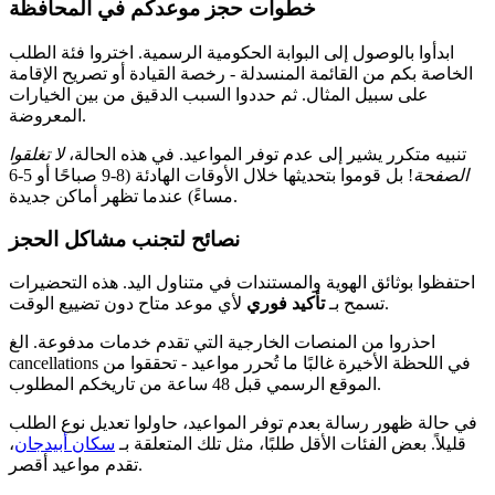
خطوات حجز موعدكم في المحافظة
ابدأوا بالوصول إلى البوابة الحكومية الرسمية. اختروا فئة الطلب
الخاصة بكم من القائمة المنسدلة - رخصة القيادة أو تصريح الإقامة
على سبيل المثال. ثم حددوا السبب الدقيق من بين الخيارات
المعروضة.
تنبيه متكرر يشير إلى عدم توفر المواعيد. في هذه الحالة،
لا تغلقوا
الصفحة
! بل قوموا بتحديثها خلال الأوقات الهادئة (8-9 صباحًا أو 5-6
مساءً) عندما تظهر أماكن جديدة.
نصائح لتجنب مشاكل الحجز
احتفظوا بوثائق الهوية والمستندات في متناول اليد. هذه التحضيرات
لأي موعد متاح دون تضييع الوقت.
تسمح بـ
تأكيد فوري
احذروا من المنصات الخارجية التي تقدم خدمات مدفوعة. الغ
cancellations في اللحظة الأخيرة غالبًا ما تُحرر مواعيد - تحققوا من
الموقع الرسمي قبل 48 ساعة من تاريخكم المطلوب.
في حالة ظهور رسالة بعدم توفر المواعيد، حاولوا تعديل نوع الطلب
قليلاً. بعض الفئات الأقل طلبًا، مثل تلك المتعلقة بـ
سكان أبيدجان
،
تقدم مواعيد أقصر.