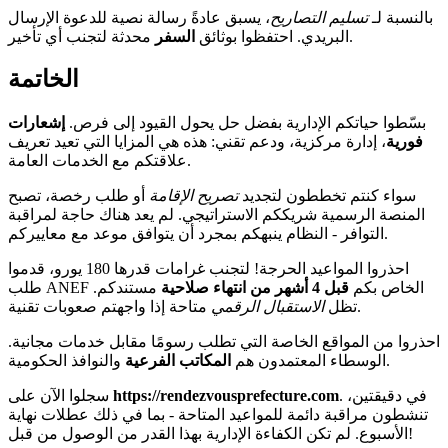
بالنسبة لـ
تسليم التصاريح
، يسبق عادةً رسالة نصية للدعوة الإرسال
محدثة لتجنب أي تأخير.
البريدي. احتفظوا بوثائق
السفر
الخاتمة
بسّطوا حياتكم الإدارية بفضل حل يحول القيود إلى فرص.
إشعارات
فورية
، إدارة مركزية، ودعم تقني: هذه هي المزايا التي تعيد تعريف
علاقتكم مع الخدمات العامة.
سواء كنتم تخططون لتجديد
تصريح الإقامة
أو طلب رخصة، تصبح
المنصة الرسمية شريككم الاستراتيجي. لم يعد هناك حاجة لمراقبة
التوافر - النظام ينبهكم بمجرد أن يتوافق موعد مع معاييركم.
احذروا المواعيد الحرجة! لتجنب غرامات قدرها 180 يورو، قدموا
طلب ANEF الخاص بكم
قبل 4 أشهر من انتهاء صلاحية
مستندكم.
متاحة إذا واجهتم صعوبات تقنية.
تظل
الاستقبال الرقمي
احذروا من المواقع الخاصة التي تطلب رسومًا مقابل خدمات مجانية.
والنوافذ الحكومية.
الوسطاء المعتمدون هم
المكاتب الفرعية
. في دقيقتين،
https://rendezvousprefecture.com
سجلوا الآن على
تنشطون مراقبة دائمة للمواعيد المتاحة - بما في ذلك عطلات نهاية
الأسبوع. لم تكن الكفاءة الإدارية بهذا القدر من الوصول من قبل!