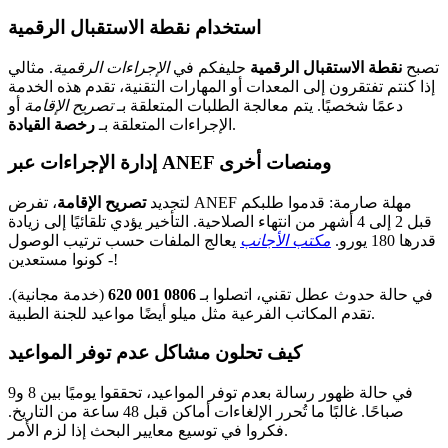
استخدام نقطة الاستقبال الرقمية
تصبح
نقطة الاستقبال الرقمية
حليفكم في
الإجراءات الرقمية
. مثالي
إذا كنتم تفتقرون إلى المعدات أو المهارات التقنية، تقدم هذه الخدمة
دعمًا شخصيًا. يتم معالجة الطلبات المتعلقة بـ
تصريح الإقامة
أو
.
الإجراءات المتعلقة بـ
رخصة القيادة
إدارة الإجراءات عبر ANEF ومنصات أخرى
لتجديد
تصريح الإقامة
، تفرض ANEF مهلة صارمة: قدموا طلبكم
قبل 2 إلى 4 أشهر من انتهاء الصلاحية. التأخير يؤدي تلقائيًا إلى زيادة
قدرها 180 يورو.
مكتب الأجانب
يعالج الملفات حسب ترتيب الوصول
- كونوا مستعدين!
في حالة حدوث عطل تقني، اتصلوا بـ
0806 001 620
(خدمة مجانية).
تقدم المكاتب الفرعية مثل ميلو أيضًا مواعيد للجنة الطبية.
كيف تحلون مشاكل عدم توفر المواعيد
في حالة ظهور رسالة بعدم توفر المواعيد، تحققوا يوميًا بين 8 و9
صباحًا. غالبًا ما تُحرر الإلغاءات أماكن قبل 48 ساعة من التاريخ.
فكروا في توسيع معايير البحث إذا لزم الأمر.