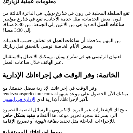
معلومات عملية لزيارتك
تقع السلطة المحلية في رون في
شارع بونيل
، في الدائرة الثالثة من
ليون. بعض الخدمات، مثل خدمة الأجانب، تقع في
شارع موليير
.
ساعات العمل
العادية هي من الاثنين إلى الجمعة، من 8:30 صباحًا
إلى 3:30 مساءً.
من المهم ملاحظة أن
ساعات العمل
قد تختلف حسب الخدمات
وبعض الأيام الخاصة. نوصي بالتحقق قبل زيارتك.
العنوان الرئيسي هو في
شارع بونيل
، ويمكنك الاتصال بالاستقبال
عبر الهاتف خلال ساعات العمل.
الخاتمة: وفر الوقت في إجراءاتك الإدارية
وفر الوقت في إجراءاتك الإدارية بفضل خدمتنا. مع
rendezvousprefecture.com، يمكنك الآن الحصول على موعد بسهولة
.
أكبر لإجراءاتك الإدارية لدى
الإدارة في إيسون
تتيح لك الإشعارات عبر البريد الإلكتروني والرسائل النصية القصيرة
الرد بسرعة بمجرد تحرير موعد. هذا النظام
مفيد بشكل خاص
أو تصريح الإقامة.
للإجراءات العاجلة مثل تجديد
بطاقة الهوية
بسط إجراءاتك المستقبلية