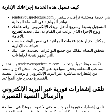
كيف تسهل هذه الخدمة إجراءاتك الإدارية
rendezvousprefecture.com هي خدمة مستقلة تراقب باستمرار
توافر المواعيد في السلطة المحلية.
التسجيل بسيط وسريع: أدخل بريدك الإلكتروني، رقم هاتفك
ونوع الإجراء الذي ترغب في القيام به، مثل تجديد
تصريح
الإقامة.
يمكنك اختيار عدة
خدمات
للمراقبة في نفس الوقت حسب
احتياجاتك الإدارية.
يتحقق النظام تلقائيًا من جميع التوافرات الجديدة، حتى تلك
التي تظهر نتيجة للإلغاءات.
باستخدام rendezvousprefecture.com، تكسب وقتًا ثمينًا وتتجنب
المتاعب المتعلقة بحجز المواعيد عبر الإنترنت. سجل الآن واستفد
من إشعارات مباشرة عبر البريد الإلكتروني والرسائل النصية
القصيرة بمجرد فتح المواعيد.
تلقى إشعارات فورية عبر البريد الإلكتروني
والرسائل النصية القصيرة
تلقى إشعارات فورية أمر حاسم حتى لا تفوت موعدًا في السلطة
المحلية. مع خدمتنا، يمكنك أن تكون على علم في الوقت الحقيقي