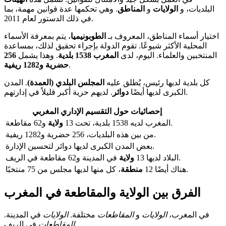
البلديات، و
الولايات
و
المناطق
. وهي تحكمها عدة قوانين مهمة، بما
في ذلك الدستور لعام 2011.
اختيار أسماء المناطق، المعروف بـ
الطوبونيميا
، يتم بمعرفة الأسماء
المحلية الأكثر شيوعًا. تقوم الدولة بإجراء تحقيق لذلك، بمساعدة
المنتخبين والعلماء. اليوم، لدى
المغرب
1538 بلدية
. وهذا يشمل
256
.
حضرية و1282 ريفية
كل بلدية لديها رئيس، يُطلق عليه
المجلس البلدي (العمدة)
. المدن
. لديهم حرية أكبر قليلاً في إدارتهم.
الكبرى لديها أيضًا
دوائر
إحصائيات حول التقسيم الإداري المغربي
و62 مقاطعة.
المغرب لديه 1538 بلدية، تحت 13
ولاية
من بين هذه البلديات، 256 حضرية و1282 ريفية.
بعض المدن الكبرى لديها دوائر لتحسين الإدارة.
في المدينة و62 مقاطعة في الريف.
البلاد لديها 13
ولاية
، كل منها لديها مجلس من 75 منتخبًا.
هناك أيضًا 12
منطقة
الفرق بين الولاية والمقاطعة في المغرب
في المغرب،
الولايات
و
المقاطعات
مختلفة.
الولايات
في المدينة.
في الريف.
المقاطعات