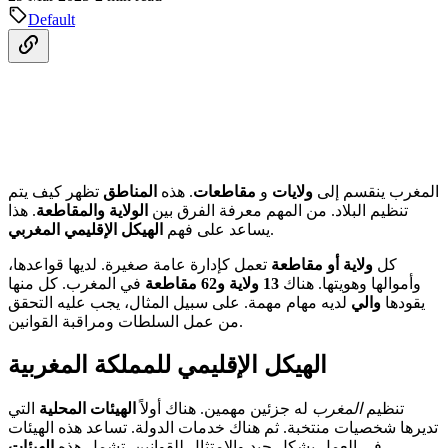
Default
المغرب ينقسم إلى
ولايات
و
مقاطعات
. هذه
المناطق
تظهر كيف يتم
تنظيم البلاد. من المهم معرفة الفرق بين
الولاية والمقاطعة
. هذا
.
يساعد على فهم
الهيكل الإقليمي المغربي
كل
ولاية أو مقاطعة
تعمل كإدارة عامة صغيرة. لديها قواعدها،
وأموالها وهويتها. هناك
13 ولاية و62 مقاطعة
في المغرب. كل منها
يقودها
والي
لديه مهام مهمة. على سبيل المثال، يجب عليه التحقق
من عمل السلطات ومراقبة القوانين.
الهيكل الإقليمي للمملكة المغربية
تنظيم
المغرب
له جزئين مهمين. هناك أولاً
الهيئات المحلية
التي
تديرها شخصيات منتخبة. ثم هناك خدمات الدولة. تساعد هذه الهيئات
في العمل بشكل جيد والامتثال للقوانين. تشمل هذه
الهيئات